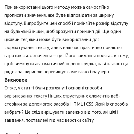
При використанні цього методу можна самостійно
прописати значення, яке буде відповідати за ширину
відступу. Випробуйте цей спосіб і поміняйте розмір відступу
на будь-який інший, щоб зрозуміти принцип дії. Ще один
цікавий тег, який може бути використаний для
форматування тексту, але в наш час практично повністю
втратив своє значення — це . Його завдання полягає в тому,
щоб вимкнути автоматичний перенос рядка, навіть якщо ця
рядок за шириною перевищує саме вікно браузера.
Висновок
Отже, у статті були розглянуті основні способи
вирівнювання тексту і інших структурних елементів веб-
сторінки за допомогою засобів HTML і CSS. Який із способів
вибрати? Це слід вирішувати залежно від того, які цілі і
завдання, поставлені під час верстки сайту.