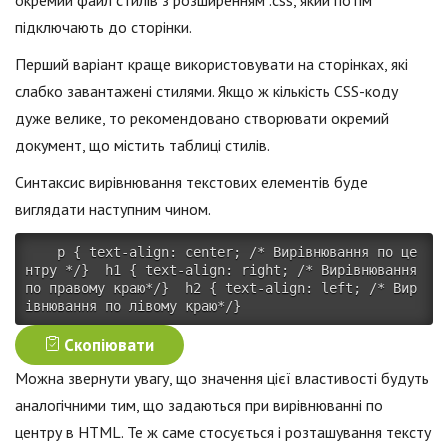
окремий файл стилів з розширенням .css, який потім
підключають до сторінки.
Перший варіант краще використовувати на сторінках, які
слабко завантажені стилями. Якщо ж кількість CSS-коду
дуже велике, то рекомендовано створювати окремий
документ, що містить таблиці стилів.
Синтаксис вирівнювання текстових елементів буде
виглядати наступним чином.
   p { text-align: center; /* Вирівнювання по це
нтру */}  h1 { text-align: right; /* Вирівнювання 
по правому краю*/}  h2 { text-align: left; /* Вир
івнювання по лівому краю*/}   
Скопіювати
Можна звернути увагу, що значення цієї властивості будуть
аналогічними тим, що задаються при вирівнюванні по
центру в HTML. Те ж саме стосується і розташування тексту