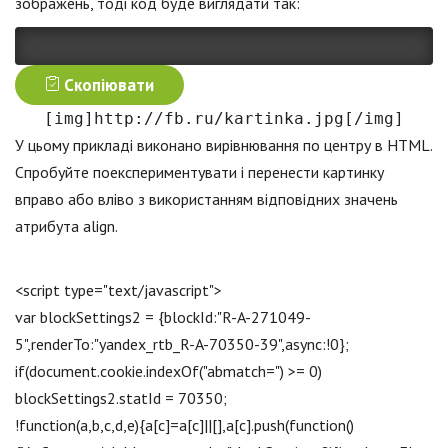
зображень, тоді код буде виглядати так:
Скопіювати
[img]http://fb.ru/kartinka.jpg[/img]
У цьому прикладі виконано вирівнювання по центру в HTML.
Спробуйте поекспериментувати і перенести картинку
вправо або вліво з використанням відповідних значень
атрибута align.
<script type="text/jаvascript">
var blockSettings2 = {blockId:"R-A-271049-
5",renderTo:"yandex_rtb_R-A-70350-39",async:!0};
if(document.cookie.indexOf("abmatch=") >= 0)
blockSettings2.statId = 70350;
!function(a,b,c,d,e){a[c]=a[c]||[],a[c].push(function()