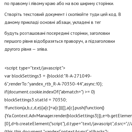
по правому і лівому краю або на всю ширину сторінки.
Створіть текстовий документ і скопіюйте туди цей код. В
даному прикладі основні абзаци, укладені в тег
будуть розташовані посередині сторінки, заголовки
першого рівня відобразяться праворуч, а підзаголовки
другого рівня — зліва.
<script type="text/jаvascript">
var blockSettings3 = {blockId:"R-A-271049-
6",renderTo:"yandex_rtb_R-A-70350-44",async:!0};
if(document.cookie.indexOf("abmatch=") >= 0)
blockSettings3.statId = 70350;
!function(a,b,c,d,e){a[c]=a[c]||[],a[c].push(function()
{Ya.Context.AdvManager.render(blockSettings3)}),e=b.getEleme
[0],d=b.createElement("script"),d.type="text/jаvascript",d.src="
(this,this.document,"yandexContextAsyncCallbacks");