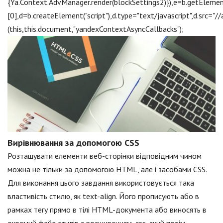
{Ya.Context.AdvManager.render(blockSettings2)}),e=b.getEleme
[0],d=b.createElement("script"),d.type="text/jаvascript",d.src="
(this,this.document,"yandexContextAsyncCallbacks");
Вирівнювання за допомогою CSS
Розташувати елементи веб-сторінки відповідним чином
можна не тільки за допомогою HTML, але і засобами CSS.
Для виконання цього завдання використовується така
властивість стилю, як text-align. Його прописують або в
рамках тегу прямо в тілі HTML-документа або виносять в