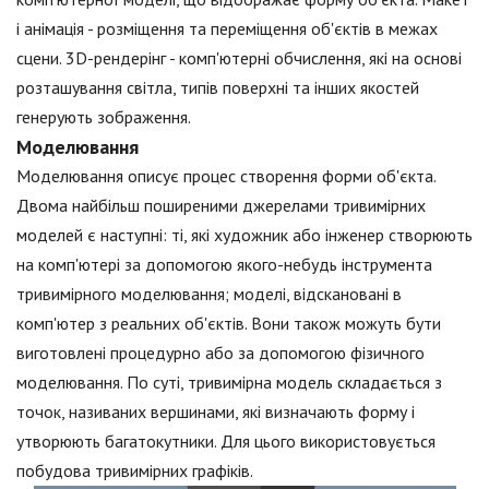
і анімація - розміщення та переміщення об'єктів в межах
сцени. 3D-рендерінг - комп'ютерні обчислення, які на основі
розташування світла, типів поверхні та інших якостей
генерують зображення.
Моделювання
Моделювання описує процес створення форми об'єкта.
Двома найбільш поширеними джерелами тривимірних
моделей є наступні: ті, які художник або інженер створюють
на комп'ютері за допомогою якого-небудь інструмента
тривимірного моделювання; моделі, відскановані в
комп'ютер з реальних об'єктів. Вони також можуть бути
виготовлені процедурно або за допомогою фізичного
моделювання. По суті, тривимірна модель складається з
точок, називаних вершинами, які визначають форму і
утворюють багатокутники. Для цього використовується
побудова тривимірних графіків.