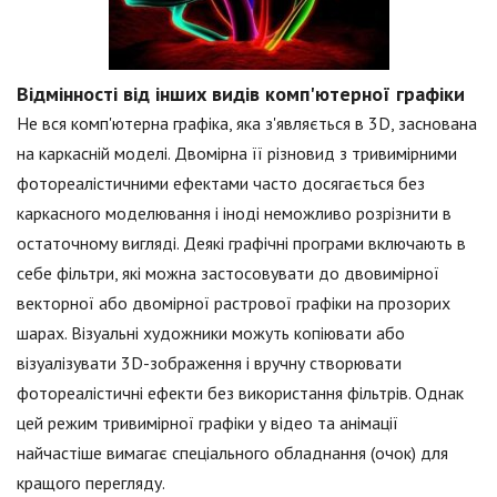
Відмінності від інших видів комп'ютерної графіки
Не вся комп'ютерна графіка, яка з'являється в 3D, заснована
на каркасній моделі. Двомірна її різновид з тривимірними
фотореалістичними ефектами часто досягається без
каркасного моделювання і іноді неможливо розрізнити в
остаточному вигляді. Деякі графічні програми включають в
себе фільтри, які можна застосовувати до двовимірної
векторної або двомірної растрової графіки на прозорих
шарах. Візуальні художники можуть копіювати або
візуалізувати 3D-зображення і вручну створювати
фотореалістичні ефекти без використання фільтрів. Однак
цей режим тривимірної графіки у відео та анімації
найчастіше вимагає спеціального обладнання (очок) для
кращого перегляду.