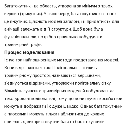
Багатокутник - це область, утворена як мінімум з трьох
вершин (трикутник). У свою чергу, багатокутник з n точок -
це n-кутник. Цілісність моделі загалом, і її придатність для
анімації залежать від її структури. Щоб вона була
функціональною, потрібно правильно побудувати
тривимірний графік.
Процес моделювання
Існує три найпоширеніших методи представлення моделі.
Вони відрізняються так: Полігональне - точки в
тривимірному просторі, називаються вершинами,
з'єднуються відрізками, утворюючи полігональну сітку.
Більшість сучасних тривимірних моделей побудовані як
текстуровані полігональні, тому що вони гнучкі і комп'ютери
можуть відображати їх дуже швидко. Однак багатокутники
є плоскими і можуть тільки наблизитися до кривих
поверхнях, використовуючи багато багатокутників.