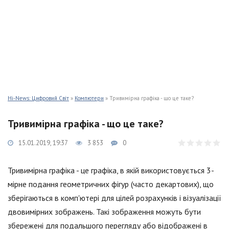
Hi-News: Цифровий Світ
»
Компютери
» Тривимірна графіка - що це таке?
Тривимірна графіка - що це таке?
15.01.2019, 19:37
3 853
0
Тривимірна графіка - це графіка, в якій використовується 3-
мірне подання геометричних фігур (часто декартових), що
зберігаються в комп'ютері для цілей розрахунків і візуалізації
двовимірних зображень. Такі зображення можуть бути
збережені для подальшого перегляду або відображені в