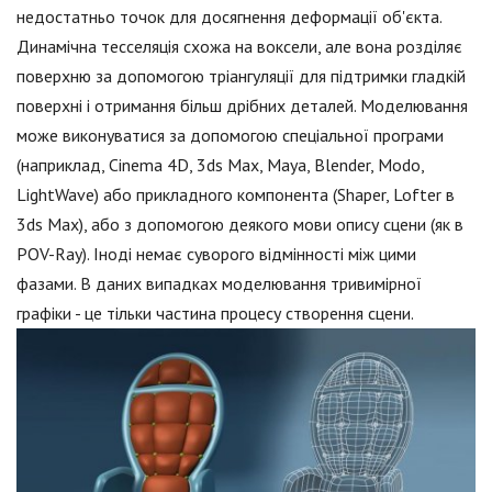
недостатньо точок для досягнення деформації об'єкта.
Динамічна тесселяція схожа на воксели, але вона розділяє
поверхню за допомогою тріангуляції для підтримки гладкій
поверхні і отримання більш дрібних деталей. Моделювання
може виконуватися за допомогою спеціальної програми
(наприклад, Cinema 4D, 3ds Max, Maya, Blender, Modo,
LightWave) або прикладного компонента (Shaper, Lofter в
3ds Max), або з допомогою деякого мови опису сцени (як в
POV-Ray). Іноді немає суворого відмінності між цими
фазами. В даних випадках моделювання тривимірної
графіки - це тільки частина процесу створення сцени.