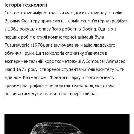
Історія технології
Система тривимірної графіки має досить тривалу історію.
Вільяму Феттеру приписують термін «комп'ютерна графіка»
з 1961 року для опису його роботи в Boeing. Однією з
перших робіт в стилі комп'ютерної анімації була
Futureworld (1976), яка включала анімацію людського
обличчя і руки. Ця технологія спочатку з'явилася в
експериментальній короткометражці A Computer Animated
Hand 1972 року, створеної студентами Університету Юти
Едвіном Кэтмаллом і Фредом Парку. З того моменту
тривимірна графіка – це новітня технологія, яка стала
розвиватися дуже активно по теперішній час.