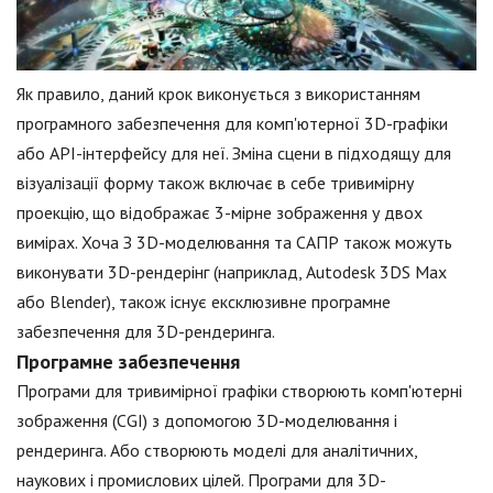
Як правило, даний крок виконується з використанням
програмного забезпечення для комп'ютерної 3D-графіки
або API-інтерфейсу для неї. Зміна сцени в підходящу для
візуалізації форму також включає в себе тривимірну
проекцію, що відображає 3-мірне зображення у двох
вимірах. Хоча З 3D-моделювання та САПР також можуть
виконувати 3D-рендерінг (наприклад, Autodesk 3DS Max
або Blender), також існує ексклюзивне програмне
забезпечення для 3D-рендеринга.
Програмне забезпечення
Програми для тривимірної графіки створюють комп'ютерні
зображення (CGI) з допомогою 3D-моделювання і
рендеринга. Або створюють моделі для аналітичних,
наукових і промислових цілей. Програми для 3D-