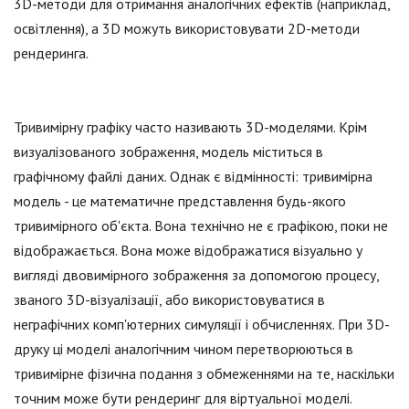
3D-методи для отримання аналогічних ефектів (наприклад,
освітлення), а 3D можуть використовувати 2D-методи
рендеринга.
Тривимірну графіку часто називають 3D-моделями. Крім
визуалізованого зображення, модель міститься в
графічному файлі даних. Однак є відмінності: тривимірна
модель - це математичне представлення будь-якого
тривимірного об'єкта. Вона технічно не є графікою, поки не
відображається. Вона може відображатися візуально у
вигляді двовимірного зображення за допомогою процесу,
званого 3D-візуалізації, або використовуватися в
неграфічних комп'ютерних симуляції і обчисленнях. При 3D-
друку ці моделі аналогічним чином перетворюються в
тривимірне фізична подання з обмеженнями на те, наскільки
точним може бути рендеринг для віртуальної моделі.