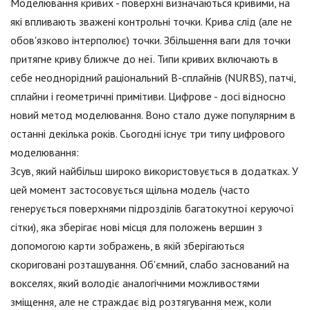
Моделювання кривих - поверхні визначаються кривими, на
які впливають зважені контрольні точки. Крива слід (але не
обов'язково інтерполює) точки. Збільшення ваги для точки
притягне криву ближче до неї. Типи кривих включають в
себе неоднорідний раціональний B-сплайнів (NURBS), патчі,
сплайни і геометричні примітиви. Цифрове - досі відносно
новий метод моделювання. Воно стало дуже популярним в
останні декілька років. Сьогодні існує три типу цифрового
моделювання:
Зсув, який найбільш широко використовується в додатках. У
цей момент застосовується щільна модель (часто
генерується поверхнями підрозділів багатокутної керуючої
сітки), яка зберігає нові місця для положень вершин з
допомогою карти зображень, в якій зберігаються
скориговані розташування. Об'ємний, слабо заснований на
вокселях, який володіє аналогічними можливостями
зміщення, але не страждає від розтягування меж, коли