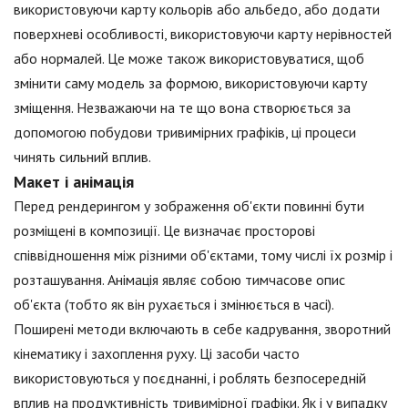
використовуючи карту кольорів або альбедо, або додати
поверхневі особливості, використовуючи карту нерівностей
або нормалей. Це може також використовуватися, щоб
змінити саму модель за формою, використовуючи карту
зміщення. Незважаючи на те що вона створюється за
допомогою побудови тривимірних графіків, ці процеси
чинять сильний вплив.
Макет і анімація
Перед рендерингом у зображення об'єкти повинні бути
розміщені в композиції. Це визначає просторові
співвідношення між різними об'єктами, тому числі їх розмір і
розташування. Анімація являє собою тимчасове опис
об'єкта (тобто як він рухається і змінюється в часі).
Поширені методи включають в себе кадрування, зворотний
кінематику і захоплення руху. Ці засоби часто
використовуються у поєднанні, і роблять безпосередній
вплив на продуктивність тривимірної графіки. Як і у випадку