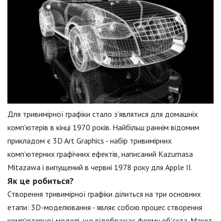
Для тривимірної графіки стало з'являтися для домашніх
комп'ютерів в кінці 1970 років. Найбільш раннім відомим
прикладом є 3D Art Graphics - набір тривимірних
комп'ютерних графічних ефектів, написаний Kazumasa
Mitazawa і випущений в червні 1978 року для Apple II.
Як це робиться?
Створення тривимірної графіки ділиться на три основних
етапи: 3D-моделювання - являє собою процес створення
комп'ютерної моделі, що відображає форму об'єкта. Макет