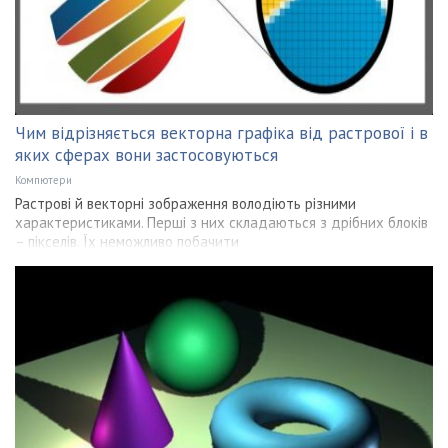
Чим відрізняється векторна графіка від растрової і в
яких сферах вони застосовуються
Компютери
Растрові й векторні зображення володіють різними
характеристиками. Перші з них складаються з дрібних блоків
– пікселів. Їх неможливо побачити