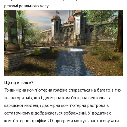
режимі реального часу.
Що це таке?
Тривимірна комп'ютерна графіка спирається на багато з тих
же алгоритмів, що і двомірна комп'ютерна векторна в
каркасної моделі, і двомірна комп'ютерна растрова в
остаточному відображається зображенні. У додатках
комп'ютерної графіки 2D-програми можуть застосовувати