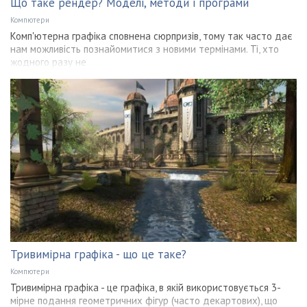
Що таке рендер? Моделі, методи і програми
Компютери
Комп'ютерна графіка сповнена сюрпризів, тому так часто дає
нам можливість познайомитися з новими термінами. Ті, хто
жодного разу не
Тривимірна графіка - що це таке?
Компютери
Тривимірна графіка - це графіка, в якій використовується 3-
мірне подання геометричних фігур (часто декартових), що