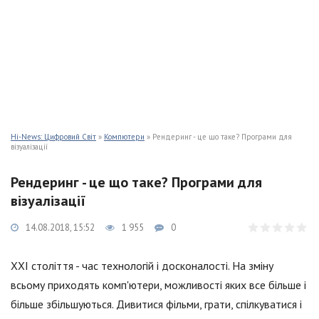
Hi-News: Цифровий Світ
»
Компютери
» Рендеринг - це що таке? Програми для
візуалізації
Рендеринг - це що таке? Програми для
візуалізації
14.08.2018, 15:52
1 955
0
XXI століття - час технологій і досконалості. На зміну
всьому приходять комп'ютери, можливості яких все більше і
більше збільшуються. Дивитися фільми, грати, спілкуватися і