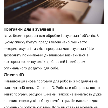
Програми для візуалізації
Існує безліч програм для обробки і візуалізації об'єктів. В
цьому списку будуть представлені найбільш часто
використовувані та якісні програми для візуалізації. Це
дозволить починаючим дизайнерам визначитися з
вектором розвитку своїх здібностей і з вибором
оптимального додатки для себе.
Cinema 4D
Найвідоміша і нова програма для роботи з моделями на
сьогоднішній день - Cinema 4D. Робота в ній проста щодо
інших програм, ресурси "Синемы" також не вимагають дуже
великих прорахунків з боку комп'ютера. Це важливо для
нормальної роботи системи. Коли ви ставите модель на