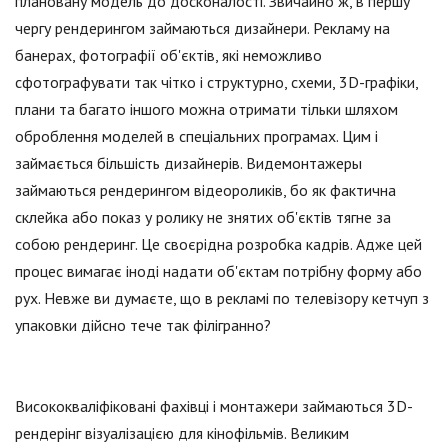
плановану модель до досконалості. Звичайно ж, в першу
чергу рендерингом займаються дизайнери. Рекламу на
банерах, фотографії об'єктів, які неможливо
сфотографувати так чітко і структурно, схеми, 3D-графіки,
плани та багато іншого можна отримати тільки шляхом
оброблення моделей в спеціальних програмах. Цим і
займається більшість дизайнерів. Видемонтажеры
займаються рендерингом відеороликів, бо як фактична
склейка або показ у ролику не знятих об'єктів тягне за
собою рендеринг. Це своєрідна розробка кадрів. Адже цей
процес вимагає іноді надати об'єктам потрібну форму або
рух. Невже ви думаєте, що в рекламі по телевізору кетчуп з
упаковки дійсно тече так філігранно?
Висококваліфіковані фахівці і монтажери займаються 3D-
рендерінг візуалізацією для кінофільмів. Великим