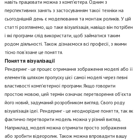
навіть працювати можна з комп'ютера. Одним з
перспективних занять з застосуванням такої техніки на
сьогоднішній день є моделювання та монтаж роликів. У цій
статті розглянемо, що таке візуалізація, навіщо він потрібен
і які програми слід використати, щоб займатися таким
родом діяльності. Також дізнаємося всі професії, з якими
тісно пов'язане це поняття.
Поняття візуалізації
Рендеринг - це процес отримання зображення моделі або її
елементів шляхом пропуску цієї самої моделі через певні
властивості комп'ютерної програми. Якщо говорити
простою мовою, цей термін означає перетворення об'єкта
його новий, задуманий розробником вигляд. Свого роду
візуалізація ідеї. Рендеринг - це неоднорідне поняття, так як
фактично перетворити модель можна у різний вигляд.
Наприклад, моделі можна отримати просто зображення
або зробити відеоролик. Також можна впровадити вашу