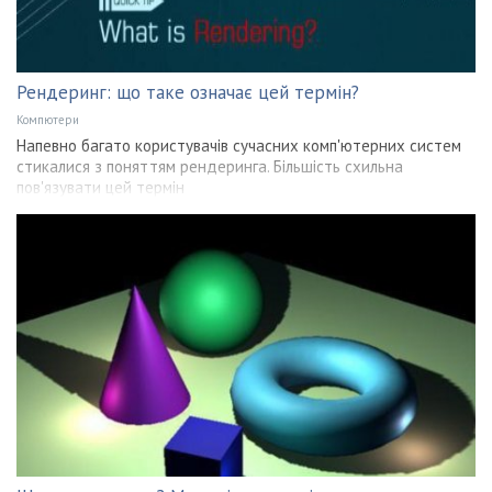
Рендеринг: що таке означає цей термін?
Компютери
Напевно багато користувачів сучасних комп'ютерних систем
стикалися з поняттям рендеринга. Більшість схильна
пов'язувати цей термін