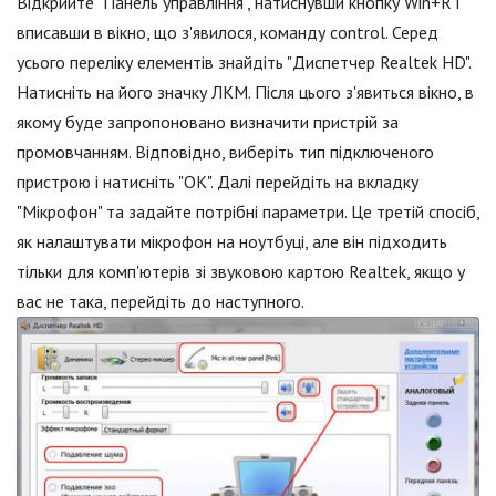
Відкрийте "Панель управління", натиснувши кнопку Win+R і
вписавши в вікно, що з'явилося, команду control. Серед
усього переліку елементів знайдіть "Диспетчер Realtek HD".
Натисніть на його значку ЛКМ. Після цього з'явиться вікно, в
якому буде запропоновано визначити пристрій за
промовчанням. Відповідно, виберіть тип підключеного
пристрою і натисніть "ОК". Далі перейдіть на вкладку
"Мікрофон" та задайте потрібні параметри. Це третій спосіб,
як налаштувати мікрофон на ноутбуці, але він підходить
тільки для комп'ютерів зі звуковою картою Realtek, якщо у
вас не така, перейдіть до наступного.