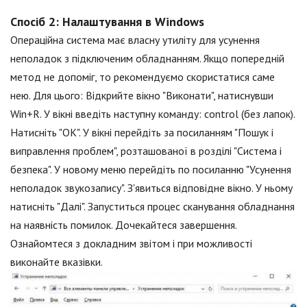
Спосіб 2: Налаштування в Windows
Операційна система має власну утиліту для усунення
неполадок з підключеним обладнанням. Якщо попередній
метод не допоміг, то рекомендуємо скористатися саме
нею. Для цього: Відкрийте вікно "Виконати", натиснувши
Win+R. У вікні введіть наступну команду: control (без лапок).
Натисніть "ОК". У вікні перейдіть за посиланням "Пошук і
виправлення проблем", розташованої в розділі "Система і
безпека". У новому меню перейдіть по посиланню "Усунення
неполадок звукозапису". З'явиться відповідне вікно. У ньому
натисніть "Далі". Запуститься процес сканування обладнання
на наявність помилок. Дочекайтеся завершення.
Ознайомтеся з докладним звітом і при можливості
виконайте вказівки.