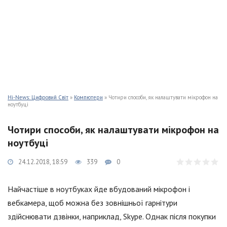
Hi-News: Цифровий Світ
»
Компютери
» Чотири способи, як налаштувати мікрофон на
ноутбуці
Чотири способи, як налаштувати мікрофон на
ноутбуці
24.12.2018, 18:59
339
0
Найчастіше в ноутбуках йде вбудований мікрофон і
вебкамера, щоб можна без зовнішньої гарнітури
здійснювати дзвінки, наприклад, Skype. Однак після покупки