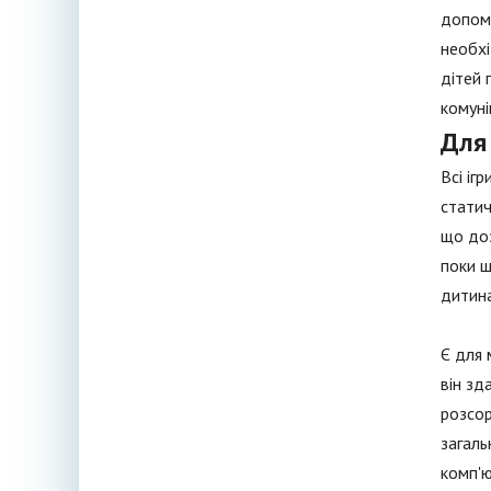
допомо
необхі
дітей 
комуні
Для
Всі іг
статич
що доз
поки щ
дитина
Є для 
він зд
розсор
загаль
комп'ю