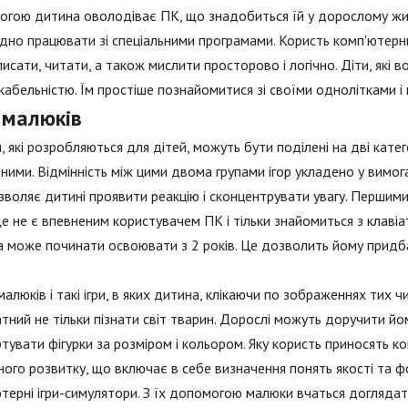
гою дитина оволодіває ПК, що знадобиться їй у дорослому жит
дно працювати зі спеціальними програмами. Користь комп'ютерних
писати, читати, а також мислити просторово і логічно. Діти, які
кабельністю. Їм простіше познайомитися зі своїми однолітками і 
 малюків
ри, які розробляються для дітей, можуть бути поділені на дві категор
ними. Відмінність між цими двома групами ігор укладено у вимог
воляє дитині проявити реакцію і сконцентрувати увагу. Першими 
е не є впевненим користувачем ПК і тільки знайомиться з клавіат
 може починати освоювати з 2 років. Це дозволить йому придб
малюків і такі ігри, в яких дитина, клікаючи по зображеннях тих ч
атний не тільки пізнати світ тварин. Дорослі можуть доручити й
тувати фігурки за розміром і кольором. Яку користь приносять ко
ного розвитку, що включає в себе визначення понять якості та 
терні ігри-симулятори. З їх допомогою малюки вчаться доглядат