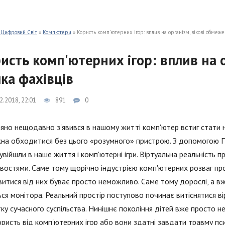
 Цифровий Світ
»
Компютери
» Користь комп'ютерних ігор: вплив на організм, вікові обмеж
исть комп'ютерних ігор: вплив на о
ка фахівців
2.2018, 22:01
891
0
яно нещодавно з'явився в нашому житті комп'ютер встиг стати н
на обходитися без цього «розумного» пристрою. З допомогою П
увійшли в наше життя і комп'ютерні ігри. Віртуальна реальніст
остями. Саме тому щорічно індустрією комп'ютерних розваг пропо
итися від них буває просто неможливо. Саме тому дорослі, а вже
ься монітора. Реальний простір поступово починає витіснятися 
ку сучасного суспільства. Нинішнє покоління дітей вже просто не
ористь від комп'ютерних ігор або вони здатні завдати травму пс