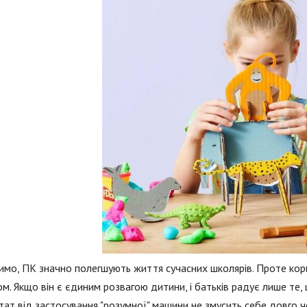
имо, ПК значно полегшують життя сучасних школярів. Проте ко
м. Якщо він є єдиним розвагою дитини, і батьків радує лише те,
тат від застосування "розумної" машини не змусить себе довго ч