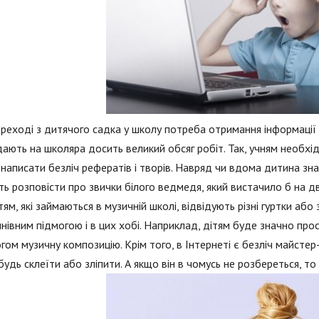
реході з дитячого садка у школу потреба отримання інформації 
ають на школяра досить великий обсяг робіт. Так, учням необхід
написати безліч рефератів і творів. Навряд чи вдома дитина зна
ь розповісти про звички білого ведмедя, який вистачило б на дв
тям, які займаються в музичній школі, відвідують різні гуртки або
нівним підмогою і в цих хобі. Наприклад, дітям буде значно прос
гом музичну композицію. Крім того, в Інтернеті є безліч майстер
удь склеїти або зліпити. А якщо він в чомусь не розбереться, т