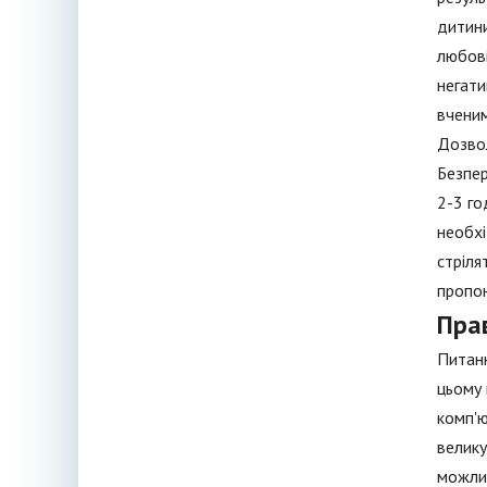
дитини
любові
негати
вченим
Дозвол
Безпер
2-3 го
необхі
стріля
пропон
Пра
Питанн
цьому 
комп'ю
велику
можлив