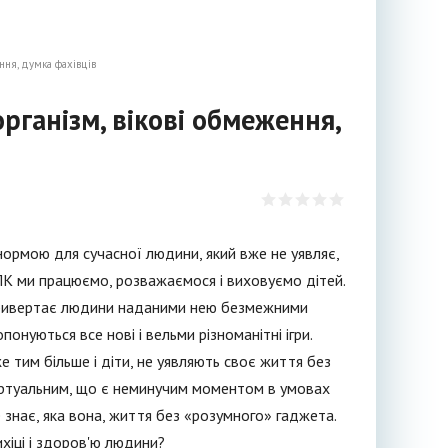
ення, думка фахівців
рганізм, вікові обмеження,
ормою для сучасної людини, який вже не уявляє,
К ми працюємо, розважаємося і виховуємо дітей.
ь привертає людини наданими нею безмежними
нуються все нові і вельми різноманітні ігри.
 тим більше і діти, не уявляють своє життя без
віртуальним, що є неминучим моментом в умовах
 знає, яка вона, життя без «розумного» гаджета.
ихіці і здоров'ю людини?