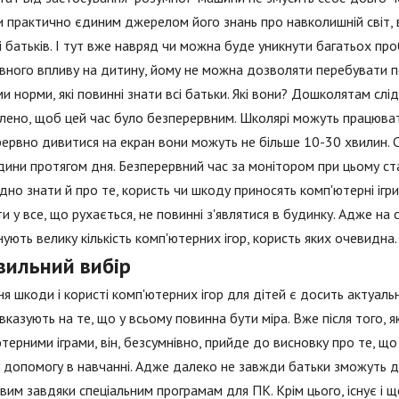
 практично єдиним джерелом його знань про навколишній світ, 
 батьків. І тут вже навряд чи можна буде уникнути багатьох пр
вного впливу на дитину, йому не можна дозволяти перебувати п
и норми, які повинні знати всі батьки. Які вони? Дошколятам слід
ено, щоб цей час було безперервним. Школярі можуть працювати
ервно дивитися на екран вони можуть не більше 10-30 хвилин.
дини протягом дня. Безперервний час за монітором при цьому ст
дно знати й про те, користь чи шкоду приносять комп'ютерні ігри.
ти у все, що рухається, не повинні з'являтися в будинку. Адже на
ують велику кількість комп'ютерних ігор, користь яких очевидна.
вильний вибір
я шкоди і користі комп'ютерних ігор для дітей є досить актуальн
вказують на те, що у всьому повинна бути міра. Вже після того,
терними іграми, він, безсумнівно, прийде до висновку про те, щ
 допомогу в навчанні. Адже далеко не завжди батьки зможуть дат
им завдяки спеціальним програмам для ПК. Крім цього, існує і ще