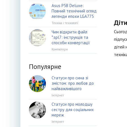
Asus P5B Deluxe:
Повний технічний огляд
легенди епохи LGA775
Діти
Техніка і технології
Сьогод
Чим відкрити файл
*.spl7: інструкція та
підпус
способи конвертації
дітей 
Компютери
технік
Популярне
Статуси про сина зі
змістом: про любов до
найважливішого
Інтернет
Статуси про молодшу
сестру для соціальних
мереж
Інтернет