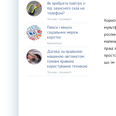
Як прибрати повітря з-
під захисного скла на
телефоні?
Техніка і технології
Корисн
мультф
Плюси і мінуси
соціальних мереж
рослин
коротко
малень
Компютери
праці 
Догляд за пральною
просто
машиною-автоматом:
головні правила
що їм 
користування технікою
Техніка і технології