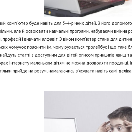
ий комп'ютер буде навіть для 3-4-річних дітей. З його допомог
ільми, але й освоювати навчальні програми, набуваючи вміння ро
, професій і вивчати алфавіт. З віком комп'ютер стане для дит
ких чомучок пояснити їм, чому рухається тролейбус і що таке бл
знайдуть статті з доступним для дітей описом принципів явищ та
рах Інтернету маленьким дітям не можна дозволяти поодинці. І
тільки прийде на розум, намагаючись з'ясувати навіть самі деліка