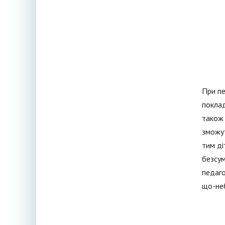
При пе
поклад
також 
зможут
тим ді
безсум
педаго
що-неб