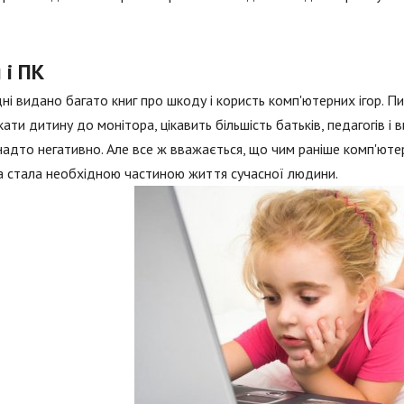
 і ПК
ні видано багато книг про шкоду і користь комп'ютерних ігор. Пи
кати дитину до монітора, цікавить більшість батьків, педагогів і
надто негативно. Але все ж вважається, що чим раніше комп'ют
а стала необхідною частиною життя сучасної людини.