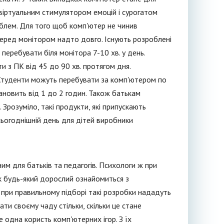
віртуальним стимулятором емоцій і сурогатом
облем. Для того щоб комп'ютер не чинив
еред монітором надто довго. Існують розроблені
 перебувати біля монітора 7-10 хв. у день.
 з ПК від 45 до 90 хв. протягом дня.
 Студенти можуть перебувати за комп'ютером по
ановить від 1 до 2 годин. Також батькам
 Зрозуміло, такі продукти, які припускають
 сьогоднішній день для дітей виробники
им для батьків та педагогів. Психологи ж при
 як будь-який дорослий ознайомиться з
о при правильному підборі такі розробки нададуть
и своєму чаду стільки, скільки це стане
 одна користь комп'ютерних ігор. З їх