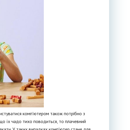
ристуватися комп'ютером також потрібно з
 що їх чадо тихо поводиться, то плачевний
екати. У таких випадках комп'ютер стане для