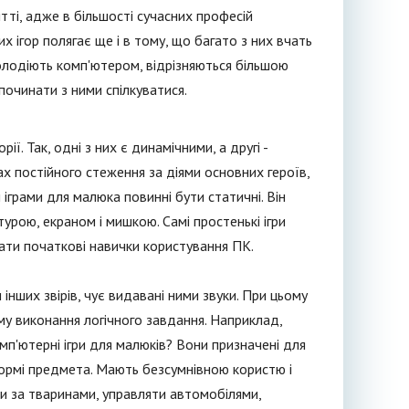
ті, адже в більшості сучасних професій
 ігор полягає ще і в тому, що багато з них вчать
 володіють комп'ютером, відрізняються більшою
починати з ними спілкуватися.
ії. Так, одні з них є динамічними, а другі -
ах постійного стеження за діями основних героїв,
іграми для малюка повинні бути статичні. Він
урою, екраном і мишкою. Самі простенькі ігри
ати початкові навички користування ПК.
и інших звірів, чує видавані ними звуки. При цьому
ому виконання логічного завдання. Наприклад,
мп'ютерні ігри для малюків? Вони призначені для
формі предмета. Мають безсумнівною користю і
и за тваринами, управляти автомобілями,