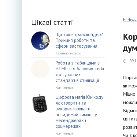
Цікаві статті
Hi-News:
Кор
Що таке транспондер?
Принцип роботи та
дум
сфери застосування
Техніка і технології
09.1
Робота з таблицями в
HTML: від базових тегів
до сучасних
Порівн
стандартів стилізації
як мож
Компютери
Міцно 
Цифрова магія Юнікоду:
можлив
як створити та
використовувати
Відмов
невидимий символ у
світит
месенджерах і
соцмережах
розвит
Компютери
Чи є к