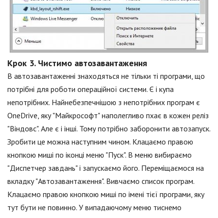
Крок 3. Чистимо автозавантаження
В автозавантаженні знаходяться не тільки ті програми, що
потрібні для роботи операційної системи. Є і купа
непотрібних. Найнебезпечнішою з непотрібних програм є
OneDrive, яку "Майкрософт" наполегливо пхає в кожен реліз
"Віндовс". Але є і інші. Тому потрібно заборонити автозапуск.
Зробити це можна наступним чином. Клацаємо правою
кнопкою миші по іконці меню "Пуск". В меню вибираємо
"Диспетчер завдань" і запускаємо його. Переміщаємося на
вкладку "Автозавантаження". Вивчаємо список програм.
Клацаємо правою кнопкою миші по імені тієї програми, яку
тут бути не повинно. У випадаючому меню тиснемо