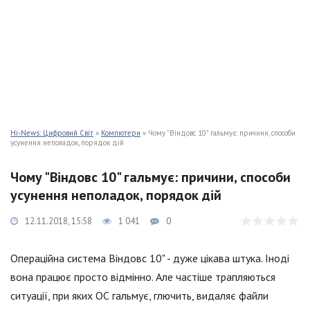
Hi-News: Цифровий Світ
»
Компютери
» Чому "Віндовс 10" гальмує: причини, способи
усунення неполадок, порядок дій
Чому "Віндовс 10" гальмує: причини, способи
усунення неполадок, порядок дій
12.11.2018, 15:58
1 041
0
Операційна система Віндовс 10" - дуже цікава штука. Іноді
вона працює просто відмінно. Але частіше трапляються
ситуації, при яких ОС гальмує, глючить, видаляє файли