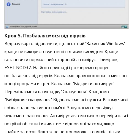
Крок 5. Позбавляємося від вірусів
Відразу варто відзначити, що штатний "Захисник Windows"
краще не використовувати ні під яким виглядом. Краще
встановити нормальний сторонній антивірус. Приміром,
ESET NOD32. На його прикладі і розберемо процес
позбавлення від вірусів. Клацаємо правою кнопкою миші по
іконці програми в треї. Клацаємо "Відкрити антивірус".
Переміщаємося на вкладку "Сканування". Клацаємо
"Вибіркове сканування". Відзначаємо всі пункти. В тому числі
і область оперативної пам'яті. Запускаємо перевірку і
чекаємо її закінчення. Антивірус автоматично перевірить всі
потрібні об'єкти і вживатиме відповідні заходи, якщо
знайде загрози. Якщо ж це не допоможе, то вихід тільки