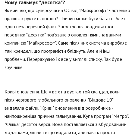
Чому гальмує "десятка"?
Як вийшло, що суперсучасна ОС від "Майкрософт" частенько
працює з рук геть погано? Причин може бути багато. Але є
один незаперечний факт. Загострення неадекватної
поведінки "десятки" пов'язане з оновленнями, наданими
компанією "Майкрософт". Саме після них система виробляє
такі кренделі, що програмісти бліднуть. Але є й інші
проблеми. Перерахуємо їх все у вигляді списку. Так буде
зручніше.
Криві оновлення. Ще у всіх на вустах той скандал, коли
після чергового глобального оновлення "Віндовс 10"
видаляла файли. "Криві" оновлення від розробників -
найпоширеніша причина гальмування. Купа програм "Метро".
"Фішка" десятої версії. Вона поставляється з вбудованими
додатками, які не те що видалити, але навіть просто