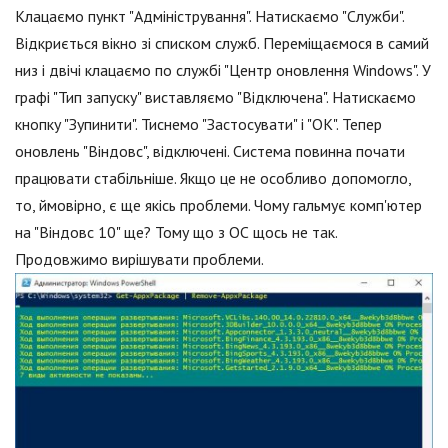
Клацаємо пункт "Адміністрування". Натискаємо "Служби".
Відкриється вікно зі списком служб. Переміщаємося в самий
низ і двічі клацаємо по службі "Центр оновлення Windows". У
графі "Тип запуску" виставляємо "Відключена". Натискаємо
кнопку "Зупинити". Тиснемо "Застосувати" і "ОК". Тепер
оновлень "Віндовс", відключені. Система повинна почати
працювати стабільніше. Якщо це не особливо допомогло,
то, ймовірно, є ще якісь проблеми. Чому гальмує комп'ютер
на "Віндовс 10" ще? Тому що з ОС щось не так.
Продовжимо вирішувати проблеми.