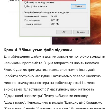
Крок 4. Збільшуємо файл підкачки
Для збільшення файлу підкачки зовсім не потрібно володіти
навичками програміста. З цим впорається навіть новачок.
Якщо буде дотримуватися наведеної нижче інструкції.
Зробити потрібно наступне. Натискаємо правою кнопкою
миші по значку комп'ютера на робочому столі і в меню
вибираємо "Властивості". У наступному вікні натисніть
"Додаткові параметри". Тепер вибираємо вкладку
"Додатково". Переходимо в розділ "Швидкодія". Клацаємо
"Параметри", потім "Віртуальна пам'ять". Виставляємо розмір