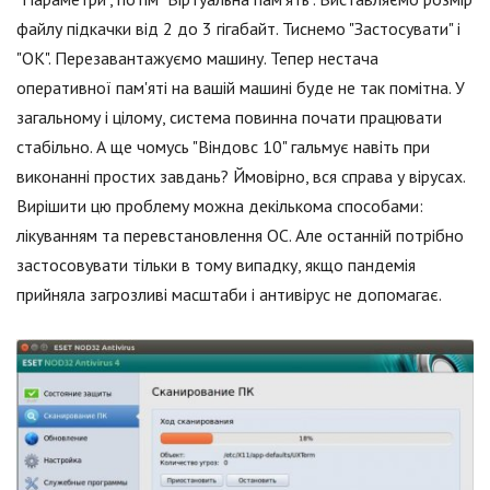
файлу підкачки від 2 до 3 гігабайт. Тиснемо "Застосувати" і
"ОК". Перезавантажуємо машину. Тепер нестача
оперативної пам'яті на вашій машині буде не так помітна. У
загальному і цілому, система повинна почати працювати
стабільно. А ще чомусь "Віндовс 10" гальмує навіть при
виконанні простих завдань? Ймовірно, вся справа у вірусах.
Вирішити цю проблему можна декількома способами:
лікуванням та перевстановлення ОС. Але останній потрібно
застосовувати тільки в тому випадку, якщо пандемія
прийняла загрозливі масштаби і антивірус не допомагає.