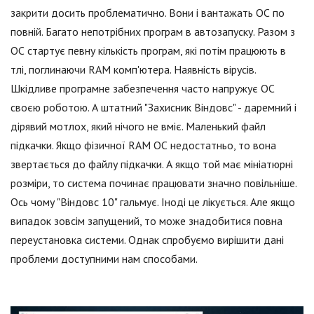
закрити досить проблематично. Вони і вантажать ОС по
повній. Багато непотрібних програм в автозапуску. Разом з
ОС стартує певну кількість програм, які потім працюють в
тлі, поглинаючи RAM комп'ютера. Наявність вірусів.
Шкідливе програмне забезпечення часто напружує ОС
своєю роботою. А штатний "Захисник Віндовс" - даремний і
дірявий мотлох, який нічого не вміє. Маленький файл
підкачки. Якщо фізичної RAM ОС недостатньо, то вона
звертається до файлу підкачки. А якщо той має мініатюрні
розміри, то система починає працювати значно повільніше.
Ось чому "Віндовс 10" гальмує. Іноді це лікується. Але якщо
випадок зовсім запущений, то може знадобитися повна
переустановка системи. Однак спробуємо вирішити дані
проблеми доступними нам способами.