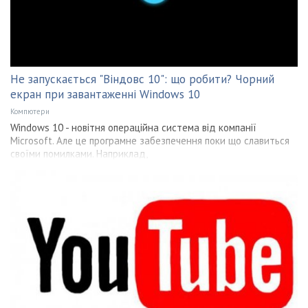
Не запускається "Віндовс 10": що робити? Чорний
екран при завантаженні Windows 10
Компютери
Windows 10 - новітня операційна система від компанії
Microsoft. Але це програмне забезпечення поки що славиться
своїми помилками. Наприклад,