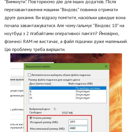
"Вимкнути". Повторюємо дію для інших додатків. Після
перезавантаження машини "Віндовс" повинна отримати
друге дихання. Ви відразу помітите, наскільки швидше вона
почала завантажуватися. Але чому гальмує "Віндовс 10" на
ноутбуці з 2 гігабайтами оперативної пам'яті? Ймовірно,
фізичної RAM не вистачає, а файл підкачки дуже маленький.
Цю проблему треба вирішити.