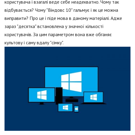
користувача і взагалі веде себе неадекватно. Чому так
відбувається? Чому "Віндовс 10" гальмує і як це можна
виправити? Про це і піде мова в даному матеріалі. Адже
зараз "десятка" встановлена у значної кількості
користувачів. За цим параметром вона вже обганяє
культову і саму вдалу "сімку".