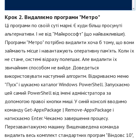
Крок 2. Видаляємо програми "Метро"
Ці програми по своїй суті марні. Є куди більш просунуті
альтернативи. І не від "Майкрософт" (що найважливіше).
Програми "Метро" потрібно видалити хоча б тому, що вони
займають місце і навантажують оперативну пам'ять. Коли їх
не стане, системі відразу полегшає. Але видалити їх
звичайним способом не вийде. Доведеться
використовувати наступний алгоритм. Відкриваємо меню
"Пуск" і шукаємо каталог Windows PowerShell. Запускаємо
цей самий PowerShell від імені адміністратора за
допомогою правої кнопки миші. У синій консолі вводимо
команду Get-AppxPackage | Remove-AppxPackage і
натискаємо Enter. Чекаємо завершення процесу.
Перезавантажуємо машину. Вищенаведена команда
видалить весь комплект стандартних програм "Віндовс 10",