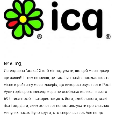
№ 6. ICQ
Легендарна "аська". Хто б міг подумати, що цей месенджер
ще живий! І, тим не менш, це так. І він навіть посідає шосте
місце в рейтингу месенджерів, що використовуються в Росії.
Аудиторія цього месенджера не особливо велика - всього
693 тисячі осіб. І використовують його, здебільшого, всякі
гіки і олдфаги, яким хочеться поностальгувати про славних
минулих часах. Було круто, хто сперечається. Але не до