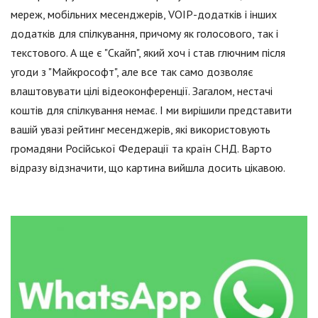
мереж, мобільних месенджерів, VOIP-додатків і інших
додатків для спілкування, причому як голосового, так і
текстового. А ще є "Скайп", який хоч і став глючним після
угоди з "Майкрософт", але все так само дозволяє
влаштовувати цілі відеоконференції. Загалом, нестачі
коштів для спілкування немає. І ми вирішили представити
вашій увазі рейтинг месенджерів, які використовують
громадяни Російської Федерації та країн СНД. Варто
відразу відзначити, що картина вийшла досить цікавою.