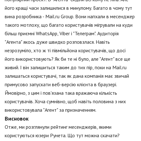
його кращі часи залишилися в минулому. Багато в чому тут
вина розробника - Mail.ru Group. Вони напхали в месенджер
такого мотлоху, що багато користувачів мігрували на куди
більш приємні WhatsApp, Viber і "Телеграм". Аудиторія
"Агента" якось дуже швидко розповзлася. Навіть
незрозуміло, хто ж ті півмільйона користувачів, що досі
його використовують? Як би те ні було, але "Агент" все ще
живий. І він залишиться таким до тих пір, поки на Mail.ru
залишаться користувачі, так як дана компанія має звичай
примусово запускати веб-версію клієнта в браузері.
Ймовірно, з цим і пов'язана така вражаюча кількість
користувачів. Хоча сумнівно, щоб навіть половина з них
використовувала "Агент" за призначенням.
Висновок
Отже, ми розглянули рейтинг месенджерів, якими
користуються юзери Рунета. Що тут можна скачати?