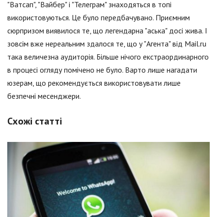
"Ватсап", "Вайбер" і "Телеграм" знаходяться в топі
використовуються. Це було передбачувано. Приємним
сюрпризом виявилося те, що легендарна "аська" досі жива. І
зовсім вже нереальним здалося те, що у "Агента" від Mail.ru
така величезна аудиторія. Більше нічого екстраординарного
в процесі огляду помічено не було. Варто лише нагадати
юзерам, що рекомендується використовувати лише
безпечні месенджери.
Схожі статті