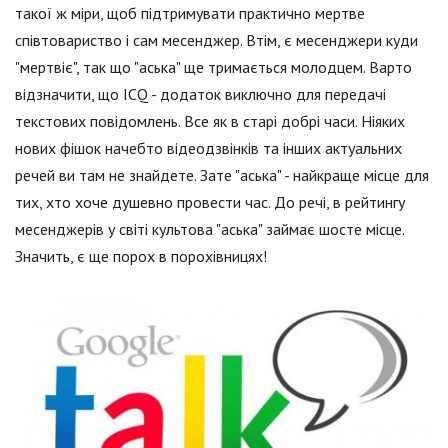
такої ж міри, щоб підтримувати практично мертве
співтовариство і сам месенджер. Втім, є месенджери куди
"мертвіє", так що "аська" ще тримається молодцем. Варто
відзначити, що ICQ - додаток виключно для передачі
текстових повідомлень. Все як в старі добрі часи. Ніяких
нових фішок начебто відеодзвінків та інших актуальних
речей ви там не знайдете. Зате "аська" - найкраще місце для
тих, хто хоче душевно провести час. До речі, в рейтингу
месенджерів у світі культова "аська" займає шосте місце.
Значить, є ще порох в порохівницях!