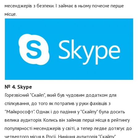
месенджерів з безпеки. І займає в ньому почесне перше
місце.
№ 4. Skype
Горезвісний "Скайп", який був чудовим додатком для
спілкування, до того як потрапив у руки фахівців з
"Майкрософт". Однак і до падіння у "Скайпу" була досить
велика аудиторія. Колись він займав перші місця в рейтингу
популярності месенджерів у світі, а тепер ледве дотягує до
четвертого місця в Росії. Нинішня аудиторія "Скайпу"