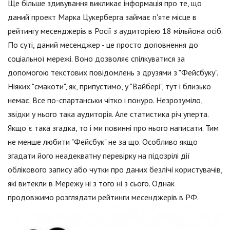
Ще більше здивування викликає інформація про те, що
даний проект Марка Цукерберга займає п'яте місце в
рейтингу месенджерів в Росії з аудиторією 18 мільйона осіб.
По суті, даний месенджер - це просто доповнення до
соціальної мережі. Воно дозволяє спілкуватися за
допомогою текстових повідомлень з друзями з "Фейсбуку".
Ніяких "смакоти", як, припустимо, у "Вайбері", тут і близько
немає. Все по-спартанськи чітко і понуро. Незрозуміло,
звідки у нього така аудиторія. Але статистика річ уперта.
Якщо є така згадка, то і ми повинні про нього написати. Тим
не менше любити "Фейсбук" не за що. Особливо якщо
згадати його неадекватну перевірку на підозрілі дії
облікового запису або чутки про даних безлічі користувачів,
які витекли в Мережу ні з того ні з сього. Однак
продовжимо розглядати рейтинги месенджерів в РФ.