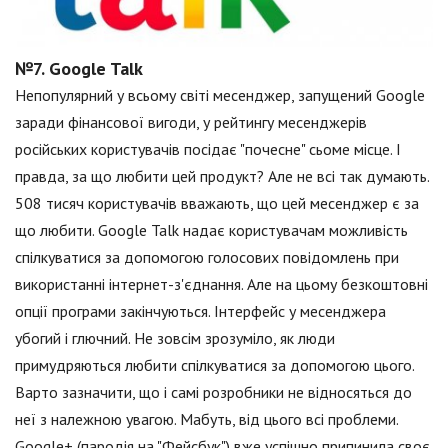
№7. Google Talk
Непопулярний у всьому світі месенджер, запущений Google
заради фінансової вигоди, у рейтингу месенджерів
російських користувачів посідає "почесне" сьоме місце. І
правда, за що любити цей продукт? Але не всі так думають.
508 тисяч користувачів вважають, що цей месенджер є за
що любити. Google Talk надає користувачам можливість
спілкуватися за допомогою голосових повідомлень при
використанні інтернет-з'єднання. Але на цьому безкоштовні
опції програми закінчуються. Інтерфейс у месенджера
убогий і глючний. Не зовсім зрозуміло, як люди
примудряються любити спілкуватися за допомогою цього.
Варто зазначити, що і самі розробники не відносяться до
неї з належною увагою. Мабуть, від цього всі проблеми.
Google+ (пародія на "Фейсбук") вже успішно припинила своє