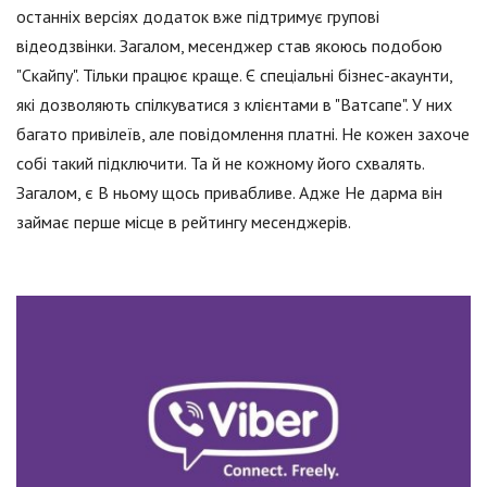
останніх версіях додаток вже підтримує групові
відеодзвінки. Загалом, месенджер став якоюсь подобою
"Скайпу". Тільки працює краще. Є спеціальні бізнес-акаунти,
які дозволяють спілкуватися з клієнтами в "Ватсапе". У них
багато привілеїв, але повідомлення платні. Не кожен захоче
собі такий підключити. Та й не кожному його схвалять.
Загалом, є В ньому щось привабливе. Адже Не дарма він
займає перше місце в рейтингу месенджерів.