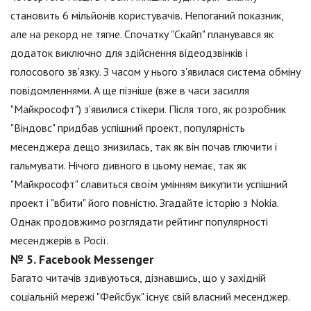
становить 6 мільйонів користувачів. Непоганий показник,
але на рекорд не тягне. Спочатку "Скайп" планувався як
додаток виключно для здійснення відеодзвінків і
голосового зв'язку. З часом у нього з'явилася система обміну
повідомленнями. А ще пізніше (вже в часи засилля
"Майкрософт") з'явилися стікери. Після того, як розробник
"Віндовс" придбав успішний проект, популярність
месенджера дещо знизилась, так як він почав глючити і
гальмувати. Нічого дивного в цьому немає, так як
"Майкрософт" славиться своїм умінням викупити успішний
проект і "вбити" його повністю. Згадайте історію з Nokia.
Однак продовжимо розглядати рейтинг популярності
месенджерів в Росії.
№ 5. Facebook Messenger
Багато читачів здивуються, дізнавшись, що у західній
соціальній мережі "Фейсбук" існує свій власний месенджер.