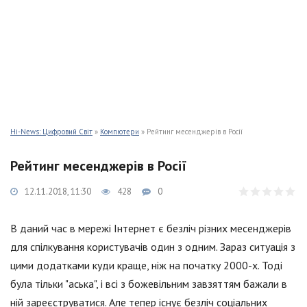
Hi-News: Цифровий Світ
»
Компютери
» Рейтинг месенджерів в Росії
Рейтинг месенджерів в Росії
12.11.2018, 11:30
428
0
В даний час в мережі Інтернет є безліч різних месенджерів
для спілкування користувачів один з одним. Зараз ситуація з
цими додатками куди краще, ніж на початку 2000-х. Тоді
була тільки "аська", і всі з божевільним завзяттям бажали в
ній зареєструватися. Але тепер існує безліч соціальних