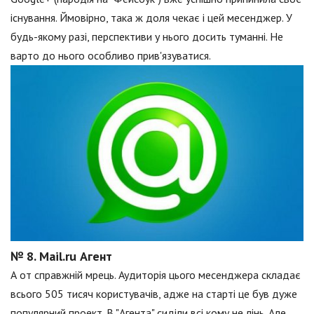
існування. Ймовірно, така ж доля чекає і цей месенджер. У
будь-якому разі, перспективи у нього досить туманні. Не
варто до нього особливо прив'язуватися.
№ 8. Mail.ru Агент
А от справжній мрець. Аудиторія цього месенджера складає
всього 505 тисяч користувачів, адже на старті це був дуже
популярний проект. В "Агента" сиділи всі кому не лінь. Але