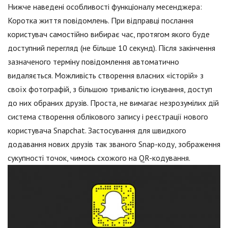
Нижче наведені особливості функціоналу месенджера:
Коротка життя повідомлень. При відправці послання
користувач самостійно вибирає час, протягом якого буде
доступний перегляд (не більше 10 секунд). Після закінчення
зазначеного терміну повідомлення автоматично
видаляється. Можливість створення власних «історій» з
своїх фотографій, з більшою тривалістю існування, доступ
до них обраних друзів. Проста, не вимагає незрозумілих дій
система створення облікового запису і реєстрації нового
користувача Snapchat. Застосування для швидкого
додавання нових друзів так званого Snap-коду, зображення
сукупності точок, чимось схожого на QR-кодування.