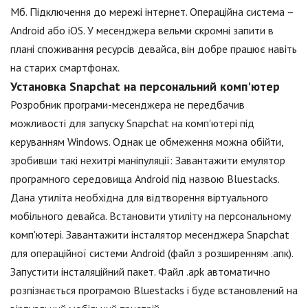
Мб. Підключення до мережі інтернет. Операційна система –
Android або iOS. У месенджера вельми скромні запити в
плані споживання ресурсів девайса, він добре працює навіть
на старих смартфонах.
Установка Snapchat на персональний комп'ютер
Розробник програми-месенджера не передбачив
можливості для запуску Snapchat на комп'ютері під
керуванням Windows. Однак це обмеження можна обійти,
зробивши такі нехитрі маніпуляції: Завантажити емулятор
програмного середовища Android під назвою Bluestacks.
Дана утиліта необхідна для відтворення віртуального
мобільного девайса. Встановити утиліту на персональному
комп'ютері. Завантажити інсталятор месенджера Snapchat
для операційної системи Android (файл з розширенням .апк).
Запустити інсталяційний пакет. Файл .apk автоматично
розпізнається програмою Bluestacks і буде встановлений на