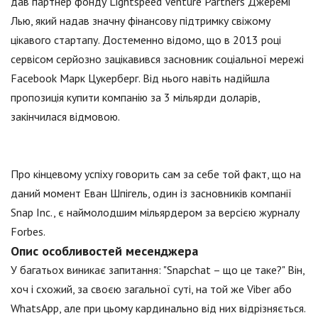
дав партнер фонду Lightspeed Venture Partners Джеремі
Лью, який надав значну фінансову підтримку свіжому
цікавого стартапу. Достеменно відомо, що в 2013 році
сервісом серйозно зацікавився засновник соціальної мережі
Facebook Марк Цукерберг. Від нього навіть надійшла
пропозиція купити компанію за 3 мільярди доларів,
закінчилася відмовою.
Про кінцевому успіху говорить сам за себе той факт, що на
даний момент Еван Шпігель, один із засновників компанії
Snap Inc., є наймолодшим мільярдером за версією журналу
Forbes.
Опис особливостей месенджера
У багатьох виникає запитання: "Snapchat – що це таке?" Він,
хоч і схожий, за своєю загальної суті, на той же Viber або
WhatsApp, але при цьому кардинально від них відрізняється.