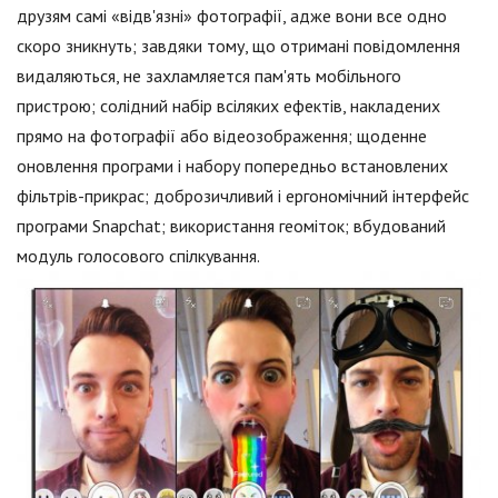
друзям самі «відв'язні» фотографії, адже вони все одно
скоро зникнуть; завдяки тому, що отримані повідомлення
видаляються, не захламляется пам'ять мобільного
пристрою; солідний набір всіляких ефектів, накладених
прямо на фотографії або відеозображення; щоденне
оновлення програми і набору попередньо встановлених
фільтрів-прикрас; доброзичливий і ергономічний інтерфейс
програми Snapchat; використання геоміток; вбудований
модуль голосового спілкування.