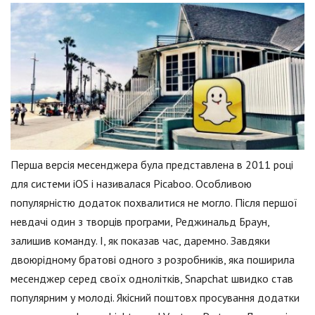
Перша версія месенджера була представлена в 2011 році
для системи iOS і називалася Picaboo. Особливою
популярністю додаток похвалитися не могло. Після першої
невдачі один з творців програми, Реджинальд Браун,
залишив команду. І, як показав час, даремно. Завдяки
двоюрідному братові одного з розробників, яка поширила
месенджер серед своїх однолітків, Snapchat швидко став
популярним у молоді. Якісний поштовх просування додатки