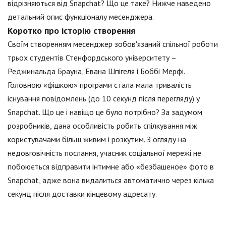
відрізняються від Snapchat? Що це таке? Нижче наведено
детальний опис функціоналу месенджера.
Коротко про історію створення
Своїм створенням месенджер зобов'язаний спільної роботи
трьох студентів Стенфордського університету –
Реджинальда Брауна, Евана Шпігеля і Боббі Мерфі.
Головною «фішкою» програми стала мала тривалість
існування повідомлень (до 10 секунд після перегляду) у
Snapchat. Що це і навіщо це було потрібно? За задумом
розробників, дана особливість робить спілкування між
користувачами більш живим і розкутим. З огляду на
недовговічність послання, учасник соціальної мережі не
побоюється відправити інтимне або «безбашеное» фото в
Snapchat, адже вона видалиться автоматично через кілька
секунд після доставки кінцевому адресату.