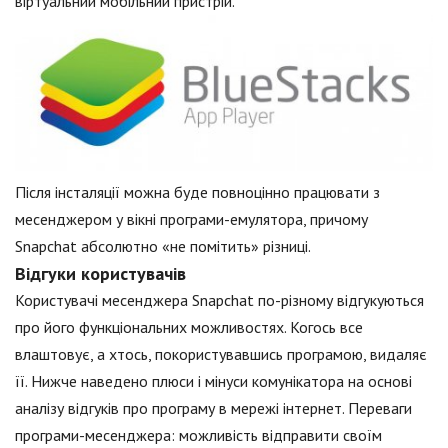
віртуальний мобільний пристрій.
Після інсталяції можна буде повноцінно працювати з
месенджером у вікні програми-емулятора, причому
Snapchat абсолютно «не помітить» різниці.
Відгуки користувачів
Користувачі месенджера Snapchat по-різному відгукуються
про його функціональних можливостях. Когось все
влаштовує, а хтось, покористувавшись програмою, видаляє
її. Нижче наведено плюси і мінуси комунікатора на основі
аналізу відгуків про програму в мережі інтернет. Переваги
програми-месенджера: можливість відправити своїм