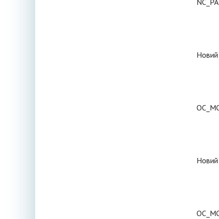
NC_PA
Новий 
OC_M
Новий 
OC_M