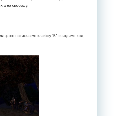
ихід на свободу.
ля цього натискаємо клавішу "B" і вводимо код,
.