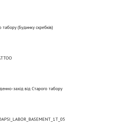
 табору (Будинку скребків)
ATTOO
денно-захід від Старого табору
APSI_LABOR_BASEMENT_1T_05