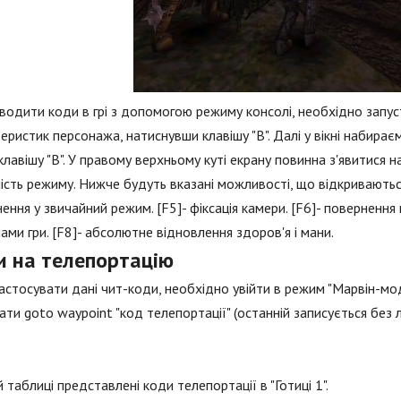
одити коди в грі з допомогою режиму консолі, необхідно запус
еристик персонажа, натиснувши клавішу "В". Далі у вікні набира
клавішу "В". У правому верхньому куті екрану повинна з'явитися
ість режиму. Нижче будуть вказані можливості, що відкриваються
ення у звичайний режим. [F5]- фіксація камери. [F6]- повернення
ами гри. [F8]- абсолютне відновлення здоров'я і мани.
и на телепортацію
стосувати дані чит-коди, необхідно увійти в режим "Марвін-мод"
сати goto waypoint "код телепортації" (останній записується без л
й таблиці представлені коди телепортації в "Готиці 1".