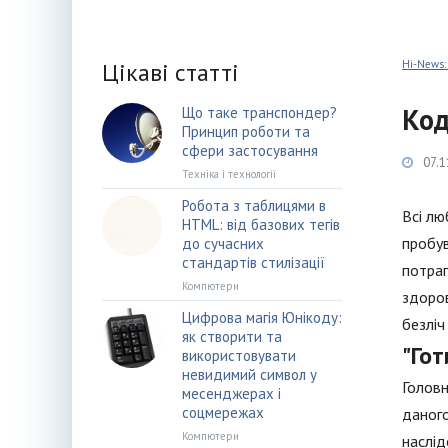
Цікаві статті
Hi-News:
Код
Що таке транспондер?
Принцип роботи та
сфери застосування
07.1
Техніка і технології
Робота з таблицями в
Всі лю
HTML: від базових тегів
пробув
до сучасних
стандартів стилізації
потрап
Компютери
здоров
Цифрова магія Юнікоду:
безліч
як створити та
"Гот
використовувати
невидимий символ у
Головн
месенджерах і
соцмережах
даного
Компютери
наслід