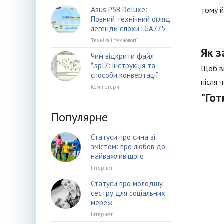
Asus P5B Deluxe:
тому й
Повний технічний огляд
легенди епохи LGA775
Техніка і технології
Як 
Чим відкрити файл
*.spl7: інструкція та
Щоб вв
способи конвертації
після 
Компютери
"Гот
Популярне
Статуси про сина зі
змістом: про любов до
найважливішого
Інтернет
Статуси про молодшу
сестру для соціальних
мереж
Інтернет