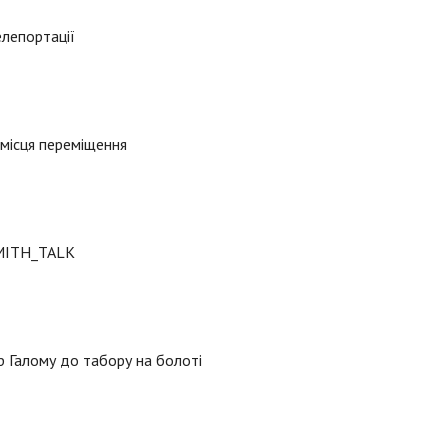
лепортації
місця переміщення
MITH_TALK
 Галому до табору на болоті