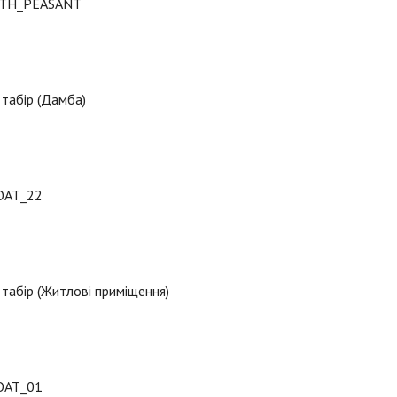
TH_PEASANT
табір (Дамба)
OAT_22
табір (Житлові приміщення)
OAT_01