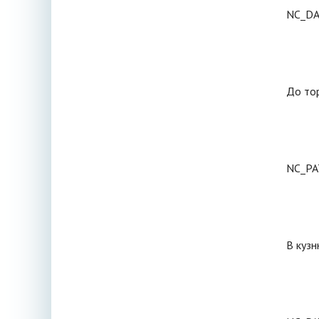
NC_D
До тор
NC_PA
В кузн