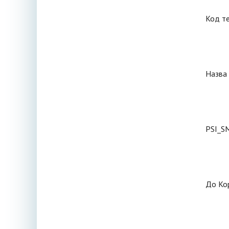
Код те
Назва 
PSI_S
До Кор