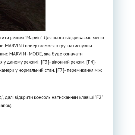
тити режим "Марвін". Для цього відкриваємо меню
ємо MARVIN і повертаємося в гру, натиснувши
 напис MARVIN -MODE, яка буде означати
 у даному режимі: [F3]- віконний режим. [F4]-
 камери у нормальний стан. [F7]- перемикання між
, далі відкрити консоль натисканням клавіші "F2"
апок).