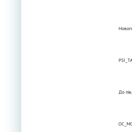
Нового
PSI_T
До пів
OC_MO