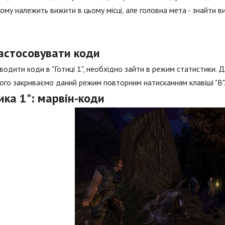
ому належить вижити в цьому місці, але головна мета - знайти в
застосовувати коди
одити коди в "Готиці 1", необхідно зайти в режим статистики. Д
чого закриваємо даний режим повторним натисканням клавіші "B"
ика 1": марвін-коди