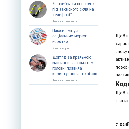
Як прибрати повітря з-
під захисного скла на
телефоні?
Техніка і технології
Плюси і мінуси
Щоб вв
соціальних мереж
коротко
характ
Компютери
знову 
Догляд за пральною
активн
машиною-автоматом:
поверн
головні правила
користування технікою
частин
Техніка і технології
Код
Щоб за
і запи
У дані