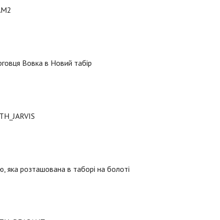
AM2
говця Вовка в Новий табір
TH_JARVIS
ю, яка розташована в таборі на болоті