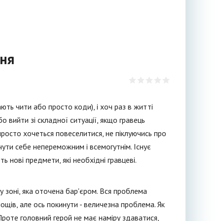
ння
ють чити або просто коди), і хоч раз в житті
 вийти зі складної ситуації, якщо гравець
просто хочеться повеселитися, не піклуючись про
чути себе непереможним і всемогутнім. Існує
ь нові предмети, які необхідні гравцеві.
у зоні, яка оточена бар'єром. Вся проблема
ощів, але ось покинути - величезна проблема. Як
Проте головний герой не має наміру здаватися,