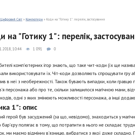
 Цифровий Світ
»
Компютери
» Коди на "Готику 1": перелік, застосування
и на "Готику 1": перелік, застосува
1.2018, 10:44
1 091
0
бителі комп'ютерних ігор знають, що таке чит-коди (їх ще назива
али використовувати їх. Чіт-коди дозволяють спрощувати гру або
ив в неї з необережності. Також бувають випадки, коли гравцю 
'я персонажа або про те, скільки залишилося магічною мани, від
 кодів, одні з яких змінюють можливості персонажа, а інші додают
ика 1": опис
ий герой був засуджений (за що, невідомо), знаходиться у магічн
 бар'єру полягає в тому, що потрапити в нього не складає трудн
ок, ми маємо відмінну в'язницю, вибратися з якої дуже складно. 