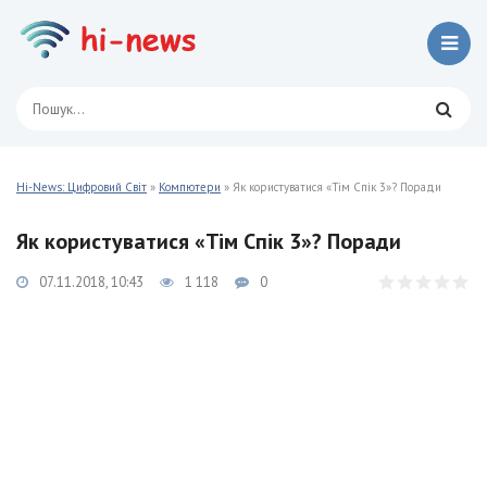
Hi-News: Цифровий Світ
»
Компютери
» Як користуватися «Тім Спік 3»? Поради
Як користуватися «Тім Спік 3»? Поради
07.11.2018, 10:43
1 118
0