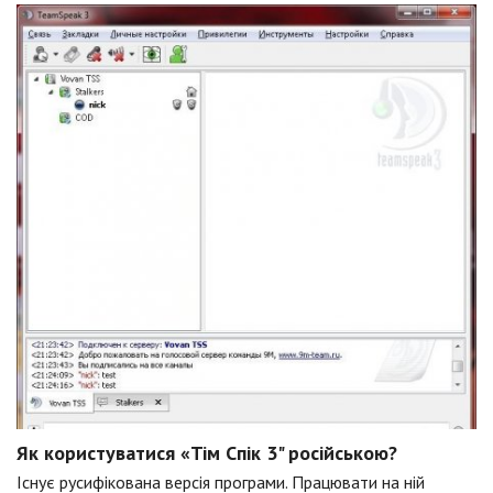
Як користуватися «Тім Спік 3" російською?
Існує русифікована версія програми. Працювати на ній