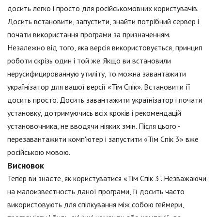
досить легко і просто для російськомовних користувачів.
Досить встановити, запустити, знайти потрібний сервер і
почати використання програми за призначенням.
Незалежно від того, яка версія використовується, принцип
роботи скрізь один і той же. Якщо ви встановили
нерусифицированную утиліту, то можна завантажити
українізатор для вашої версії «Тім Спік». Встановити її
досить просто. Досить завантажити українізатор і почати
установку, дотримуючись всіх кроків і рекомендацій
установочника, не вводячи ніяких змін. Після цього -
перезавантажити комп'ютер і запустити «Тім Спік 3» вже
російською мовою.
Висновок
Тепер ви знаєте, як користуватися «Тім Спік 3". Незважаючи
на малоизвестность даної програми, її досить часто
використовують для спілкування між собою геймери,