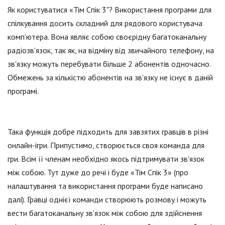
Як користуватися «Тім Спік 3"? Використання програми для
спілкування досить складний для рядового користувача
комп'ютера. Вона являє собою своєрідну багатоканальну
радіозв'язок, так як, на відміну від звичайного телефону, на
зв'язку можуть перебувати більше 2 абонентів одночасно.
Обмежень за кількістю абонентів на зв'язку не існує в даній
програмі.
Така функція добре підходить для завзятих гравців в різні
онлайн-ігри. Припустимо, створюється своя команда для
гри. Всім її членам необхідно якось підтримувати зв'язок
між собою. Тут дуже до речі і буде «Тім Спік 3» (про
налаштування та використання програми буде написано
далі). Гравці однієї команди створюють розмову і можуть
вести багатоканальну зв'язок між собою для здійснення