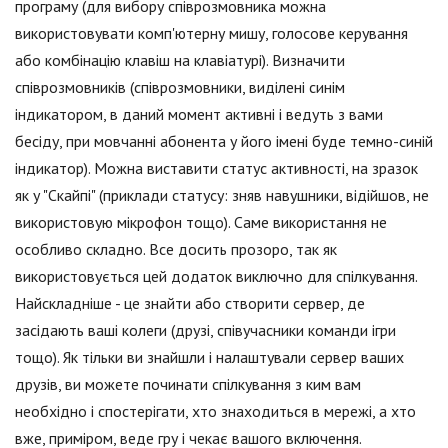
програму (для вибору співрозмовника можна
використовувати комп'ютерну мишу, голосове керування
або комбінацію клавіш на клавіатурі). Визначити
співрозмовників (співрозмовники, виділені синім
індикатором, в даний момент активні і ведуть з вами
бесіду, при мовчанні абонента у його імені буде темно-синій
індикатор). Можна виставити статус активності, на зразок
як у "Скайпі" (приклади статусу: зняв навушники, відійшов, не
використовую мікрофон тощо). Саме використання не
особливо складно. Все досить прозоро, так як
використовується цей додаток виключно для спілкування.
Найскладніше - це знайти або створити сервер, де
засідають ваші колеги (друзі, співучасники команди ігри
тощо). Як тільки ви знайшли і налаштували сервер ваших
друзів, ви можете починати спілкування з ким вам
необхідно і спостерігати, хто знаходиться в мережі, а хто
вже, приміром, веде гру і чекає вашого включення.