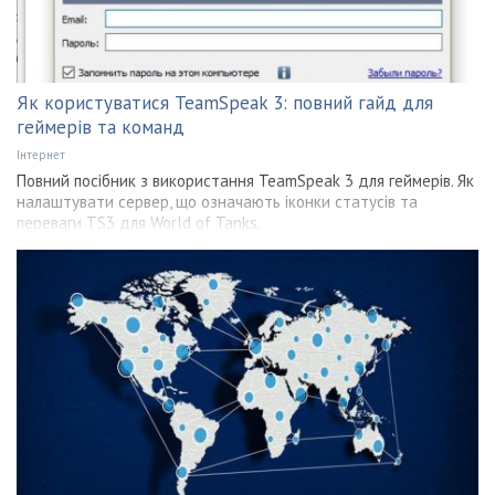
Як користуватися TeamSpeak 3: повний гайд для
геймерів та команд
Інтернет
Повний посібник з використання TeamSpeak 3 для геймерів. Як
налаштувати сервер, що означають іконки статусів та
переваги TS3 для World of Tanks.