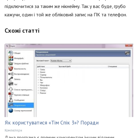
підключитися за таким же нікнейму. Так у вас буде, грубо
кажучи, один і той же обліковий запис на ПК та телефон.
Схожі статті
Як користуватися «Тім Спік 3»? Поради
Компютери
Дана програма є прямим конкурентом іншим відомим