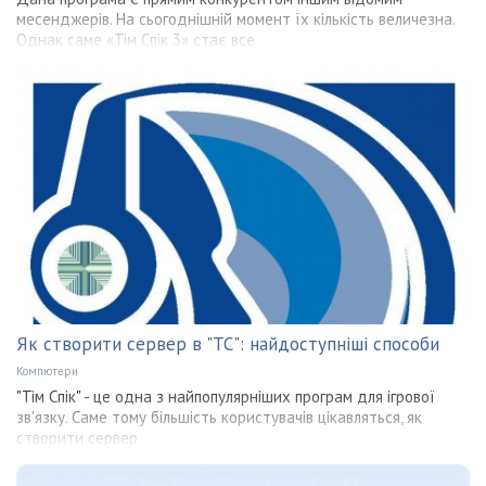
месенджерів. На сьогоднішній момент їх кількість величезна.
Однак саме «Тім Спік 3» стає все
Як створити сервер в "ТС": найдоступніші способи
Компютери
"Тім Спік" - це одна з найпопулярніших програм для ігрової
зв'язку. Саме тому більшість користувачів цікавляться, як
створити сервер