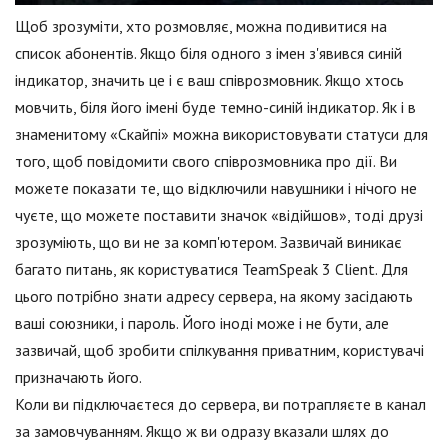
Щоб зрозуміти, хто розмовляє, можна подивитися на
список абонентів. Якщо біля одного з імен з'явився синій
індикатор, значить це і є ваш співрозмовник. Якщо хтось
мовчить, біля його імені буде темно-синій індикатор. Як і в
знаменитому «Скайпі» можна використовувати статуси для
того, щоб повідомити свого співрозмовника про дії. Ви
можете показати те, що відключили навушники і нічого не
чуєте, що можете поставити значок «відійшов», тоді друзі
зрозуміють, що ви не за комп'ютером. Зазвичай виникає
багато питань, як користуватися TeamSpeak 3 Client. Для
цього потрібно знати адресу сервера, на якому засідають
ваші союзники, і пароль. Його іноді може і не бути, але
зазвичай, щоб зробити спілкування приватним, користувачі
призначають його.
Коли ви підключаєтеся до сервера, ви потрапляєте в канал
за замовчуванням. Якщо ж ви одразу вказали шлях до