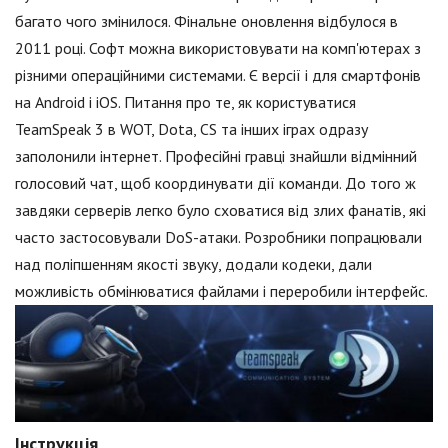
багато чого змінилося. Фінальне оновлення відбулося в
2011 році. Софт можна використовувати на комп'ютерах з
різними операційними системами. Є версії і для смартфонів
на Android і iOS. Питання про те, як користуватися
TeamSpeak 3 в WOT, Dota, CS та інших іграх одразу
заполонили інтернет. Професійні гравці знайшли відмінний
голосовий чат, щоб координувати дії команди. До того ж
завдяки серверів легко було сховатися від злих фанатів, які
часто застосовували DoS-атаки. Розробники попрацювали
над поліпшенням якості звуку, додали кодеки, дали
можливість обмінюватися файлами і переробили інтерфейс.
Інструкція