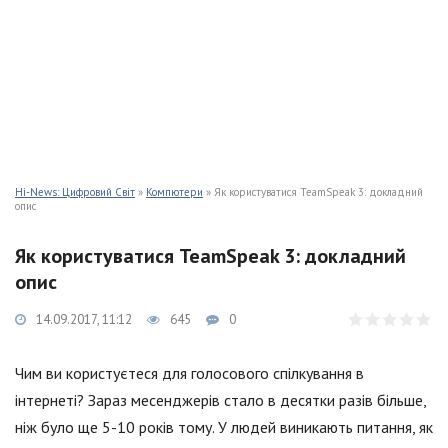
Hi-News: Цифровий Світ
»
Компютери
» Як користуватися TeamSpeak 3: докладний
опис
Як користуватися TeamSpeak 3: докладний
опис
14.09.2017, 11:12
645
0
Чим ви користуєтеся для голосового спілкування в
інтернеті? Зараз месенджерів стало в десятки разів більше,
ніж було ще 5-10 років тому. У людей виникають питання, як