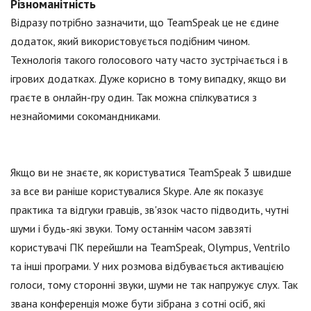
Різноманітність
Відразу потрібно зазначити, що TeamSpeak це не єдине
додаток, який використовується подібним чином.
Технологія такого голосового чату часто зустрічається і в
ігрових додатках. Дуже корисно в тому випадку, якщо ви
граєте в онлайн-гру один. Так можна спілкуватися з
незнайомими сокомандниками.
Якщо ви не знаєте, як користуватися TeamSpeak 3 швидше
за все ви раніше користувалися Skype. Але як показує
практика та відгуки гравців, зв'язок часто підводить, чутні
шуми і будь-які звуки. Тому останнім часом завзяті
користувачі ПК перейшли на TeamSpeak, Olympus, Ventrilo
та інші програми. У них розмова відбувається активацією
голоси, тому сторонні звуки, шуми не так напружує слух. Так
звана конференція може бути зібрана з сотні осіб, які