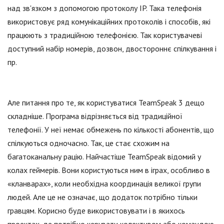
над зв'язком з допомогою протоколу IP. Така телефонія
використовує ряд комунікаційних протоколів і способів, які
працюють з традиційною телефонією. Так користувачеві
доступний набір номерів, дозвон, двостороннє спілкування і
пр.
Але питання про те, як користуватися TeamSpeak 3 дещо
складніше. Програма відрізняється від традиційної
телефонії. У неї немає обмежень по кількості абонентів, що
спілкуються одночасно. Так, це стає схожим на
багатоканальну рацію. Найчастіше TeamSpeak відомий у
колах геймерів. Вони користуються ним в іграх, особливо в
«кланварах», коли необхідна координація великої групи
людей. Але це не означає, що додаток потрібно тільки
гравцям. Корисно буде використовувати і в якихось