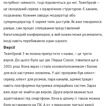
потрібної «кімнаті», тоді підключіться до неї. TeamSpeak –
це своєрідний сервер з ієрархічною структурою. Є канали,
подканалы. Кожним завідує модератор або
супермодератор. Є окремі типи доступів. Як вже говорилося
раніше, сам процес спілкування представлений
багатолюдній конференцією, в якій кожен може розмовляти,
іноді навіть перебиваючи один одного.
Версії
TeamSpeak 3 як можна припустити з назви, – це третя
версія. До цього було ще дві. Перша Classic з'явилася ще в
2001 році. Вона якраз і стала основоположником і базою
для всіх наступних оновлень. У цієї програми був клієнт-
сервер, клієнт для розмов, пара каналів, адміністрація і
навіть платформна підтримка операційних систем. Зараз
вже ніде не знайти цю версію. Друга версія вважається
адаптованої під смартфони. Хоча в цілому її також можна
було встановити на ПК. А от з приходом третьої версії