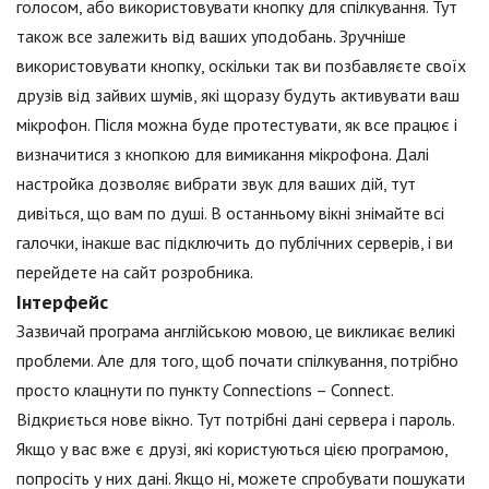
голосом, або використовувати кнопку для спілкування. Тут
також все залежить від ваших уподобань. Зручніше
використовувати кнопку, оскільки так ви позбавляєте своїх
друзів від зайвих шумів, які щоразу будуть активувати ваш
мікрофон. Після можна буде протестувати, як все працює і
визначитися з кнопкою для вимикання мікрофона. Далі
настройка дозволяє вибрати звук для ваших дій, тут
дивіться, що вам по душі. В останньому вікні знімайте всі
галочки, інакше вас підключить до публічних серверів, і ви
перейдете на сайт розробника.
Інтерфейс
Зазвичай програма англійською мовою, це викликає великі
проблеми. Але для того, щоб почати спілкування, потрібно
просто клацнути по пункту Connections – Connect.
Відкриється нове вікно. Тут потрібні дані сервера і пароль.
Якщо у вас вже є друзі, які користуються цією програмою,
попросіть у них дані. Якщо ні, можете спробувати пошукати