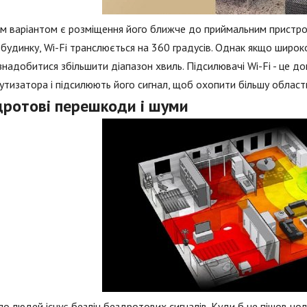
 варіантом є розміщення його ближче до приймальним пристроя
 будинку, Wi-Fi транслюється на 360 градусів. Однак якщо широ
надобитися збільшити діапазон хвиль. Підсилювачі Wi-Fi - це до
тизатора і підсилюють його сигнал, щоб охопити більшу область
дротові перешкоди і шуми
о людей існує безліч бездротових сигналів. Куди б не пішов чоло