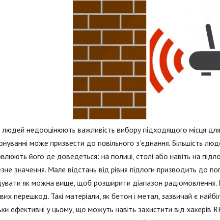
 людей недооцінюють важливість вибору підходящого місця для ре
онуванні може призвести до повільного з'єднання. Більшість лю
влюють його де доведеться: на полиці, столі або навіть на підл
зне значення. Мале відстань від рівня підлоги призводить до п
увати як можна вище, щоб розширити діапазон радіомовлення. 
их перешкод. Такі матеріали, як бетон і метал, зазвичай є найб
ьки ефективні у цьому, що можуть навіть захистити від хакерів 