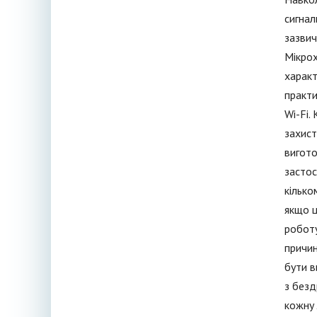
сигнал
зазвич
Мікрох
характ
практи
Wi-Fi.
захист
вигото
застос
кілько
якщо ц
роботу
причин
бути в
з безд
кожну 