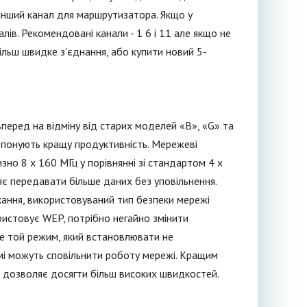
 інший канал для маршрутизатора. Якщо у
лів. Рекомендовані канали - 1 6 і 11 але якщо не
льш швидке з'єднання, або купити новий 5-
вперед на відміну від старих моделей «B», «G» та
опонують кращу продуктивність. Мережеві
но 8 x 160 МГц у порівнянні зі стандартом 4 x
є передавати більше даних без уповільнення.
кання, використовуваний тип безпеки мережі
ристовує WEP, потрібно негайно змінити
це той режим, який встановлювати не
самі можуть сповільнити роботу мережі. Кращим
що дозволяє досягти більш високих швидкостей.