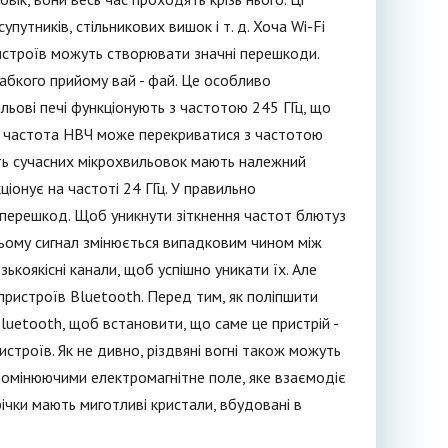
путників, стільникових вишок і т. д. Хоча Wi-Fi
пристроїв можуть створювати значні перешкоди.
абкого прийому вай - фай. Це особливо
льові печі функціонують з частотою 245 ГГц, що
оли частота НВЧ може перекриватися з частотою
ість сучасних мікрохвильовок мають належний
ціонує на частоті 24 ГГц. У правильно
 перешкод. Щоб уникнути зіткнення частот блютуз
цьому сигнал змінюється випадковим чином між
ькоякісні канали, щоб успішно уникати їх. Але
пристроїв Bluetooth. Перед тим, як поліпшити
uetooth, щоб встановити, що саме це пристрій -
троїв. Як не дивно, різдвяні вогні також можуть
ромінюючими електромагнітне поле, яке взаємодіє
ічки мають миготливі кристали, вбудовані в