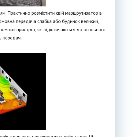
м. Практично розмістити свій маршрутизатор в
комовна передача слабка або будинок великий,
поміжні пристрої, які підключаються до основного
 передачі.
вік, вони весь час проходять крізь нього. Ці