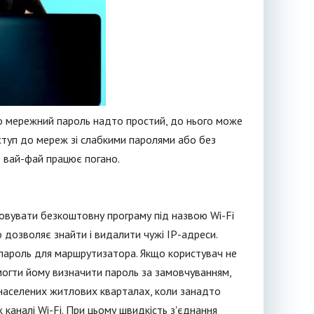
що мережний пароль надто простий, до нього може
туп до мереж зі слабкими паролями або без
о вай-фай працює погано.
вувати безкоштовну програму під назвою Wi-Fi
о дозволяє знайти і видалити чужі IP-адреси.
пароль для маршрутизатора. Якщо користувач не
могти йому визначити пароль за замовчуванням,
населених житлових кварталах, коли занадто
каналі Wi-Fi. При цьому швидкість з'єднання