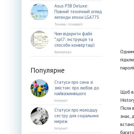
Asus P5B Deluxe:
Повний технічний огляд
легенди епохи LGA775
Техніка і технології
Чим відкрити файл
*.spl7: інструкція та
способи конвертації
Одним 
Компютери
підклю
паролі
Популярне
Статуси про сина зі
змістом: про любов до
Щоб ви
найважливішого
Histor
Інтернет
Після 
Статуси про молодшу
сестру для соціальних
знає, 
мереж
встано
Інтернет
багато