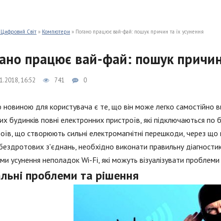
 Цифровий Світ
»
Компютери
» Погано працює вай-фай: пошук причин та їх усунення
ано працює вай-фай: пошук причин 
1.2018, 16:52
741
0
 новиною для користувача є те, що він може легко самостійно ви
их будинків повні електронних пристроїв, які підключаються по 
оїв, що створюють сильні електромагнітні перешкоди, через що
бездротових з'єднань, необхідно виконати правильну діагностик
ми усунення неполадок Wi-Fi, які можуть візуалізувати проблеми 
альні проблеми та рішення