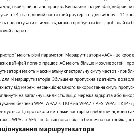
падає, і вай-фай погано працює. Виправляють цей збій, вибравши
увача 24-гігагерцовий частотний роутер, то для вибору є 11 кана
ть налаштувати швидкість, можна пробувати інші, щоб знайти бі
рцовий апарат.
пристрої мають різні параметри. Маршрутизатори «AC» - це крок 
яких вай-фай погано працює. АС мають більше можливостей і пр
тизатори мають максимальну спектральну смугу частот - приблиз
 для N маршрутизаторів. Збільшена пропускна здатність дозволя
ахисту від мережі несанкціонованого використання смуги пропус
плинути на загальну швидкість. Якщо мережа відкрита або вико
ування безпеки WPA, WPA2 з TKIP на WPA2 з AES. WPA і TKIP - 
ндується. Ці протоколи не тільки застаріли і небезпечні, вони 
том є WPA2 з AES - це більш нова і більш безпечна настройка, 
иціонування маршрутизатора