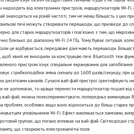
и надходять від електронних пристроїв, маршрутизаторів Wi-Fi, су
ай знаходяться на різній частоті, тим не менш більшість з цих 
вильові печі можуть створювати перешкоди, що призведе до сл
ерно для старих маршрутизаторів і пов'язано з тим, що мікрохви
чно близько до діапазону Wi-Fi 24 ГГц. Тому буває ситуація, к
 Коли це відбувається, передавані дані мають перешкоди. Більш
, щоб хвилі не виходили за конструкцію печі. Bluetooth теж функ
вленого пристрою існує спеціальне екранування для запобігання
овує стрибкоподібна зміна сигналу до 1600 разів/секунду, при 
ма десятками каналів. Сучасні вай-фай пристрої ідентифікують низ
е не допомагає, то краще перенести маршрутизатор подалі від 
 вай-фай, можна поекспериментувати, попередньо вимкнувши Bl
а проблем, особливо якщо воно відноситься до більш старих прис
инуватцем уповільнення Wi-Fi. Ефект викликається лампами, вип
ротовий групою, що погано впливає на вай-фай. Світлодіодні стр
лампу, що створюють електромагнітні поля.