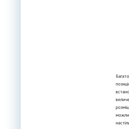
Багато
позиці
встано
величе
розміщ
можлив
настіл