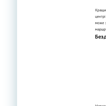
Кращим
центрі
може з
маршру
Без
Навкол