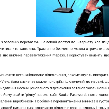
з головних переваг Wi-Fi є легкий доступ до Інтернету. Але як
читися хто завгодно. Практично безмежно можна отримати дос
в, що викличе перевантаження Мережі, а користувач виявить, щ
значити несанкціоноване підключення, рекомендують використо
y View. Вона визначає кожне пристрій, підключений до мережі, щ
видалення несанкціонованого підключення встановлюють новий 
де йому знайти "рідну" пароль, сайт RouterPasswords може допо
влений виробником. Проблема перевантаження виникає в густо
 людей намагається одночасно підключитися на одному і тому ж 