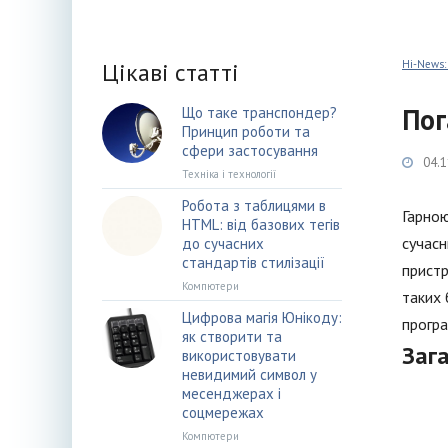
Цікаві статті
Hi-News:
Пог
Що таке транспондер?
Принцип роботи та
сфери застосування
04.1
Техніка і технології
Робота з таблицями в
Гарною
HTML: від базових тегів
сучасн
до сучасних
стандартів стилізації
пристр
Компютери
таких 
Цифрова магія Юнікоду:
програ
як створити та
Заг
використовувати
невидимий символ у
месенджерах і
соцмережах
Компютери