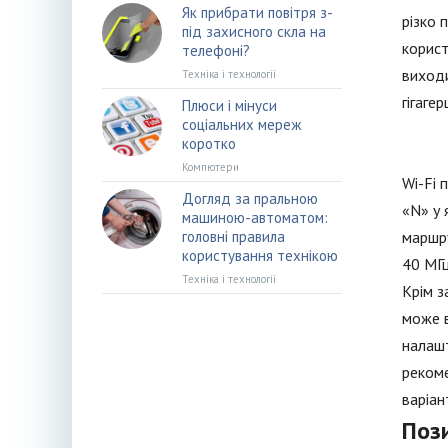
Як прибрати повітря з-
різко 
під захисного скла на
корист
телефоні?
виходи
Техніка і технології
гігаге
Плюси і мінуси
соціальних мереж
коротко
Компютери
Wi-Fi 
Догляд за пральною
«N» у 
машиною-автоматом:
головні правила
маршру
користування технікою
40 МГц
Техніка і технології
Крім з
може в
налашт
рекоме
варіан
Поз