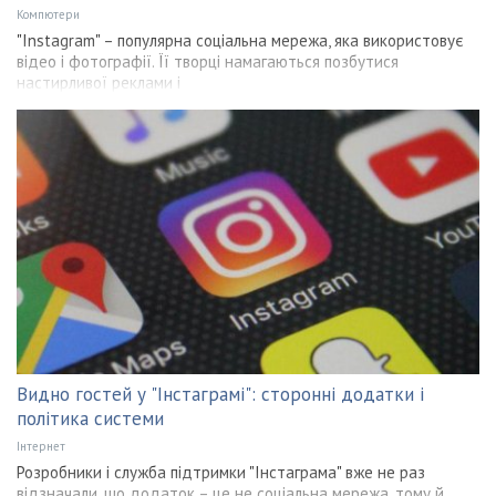
Компютери
"Instagram" – популярна соціальна мережа, яка використовує
відео і фотографії. Її творці намагаються позбутися
настирливої реклами і
Видно гостей у "Інстаграмі": сторонні додатки і
політика системи
Інтернет
Розробники і служба підтримки "Інстаграма" вже не раз
відзначали, що додаток – це не соціальна мережа, тому й