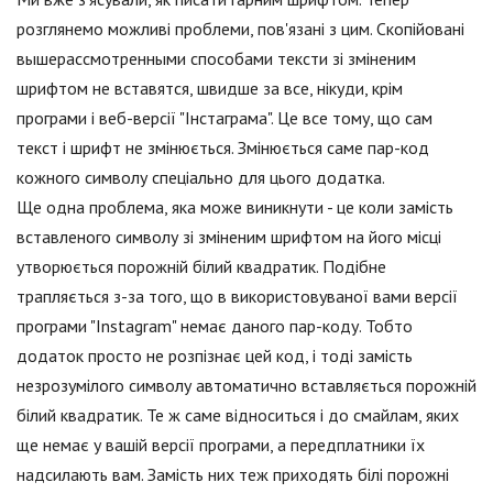
розглянемо можливі проблеми, пов'язані з цим. Скопійовані
вышерассмотренными способами тексти зі зміненим
шрифтом не вставятся, швидше за все, нікуди, крім
програми і веб-версії "Інстаграма". Це все тому, що сам
текст і шрифт не змінюється. Змінюється саме пар-код
кожного символу спеціально для цього додатка.
Ще одна проблема, яка може виникнути - це коли замість
вставленого символу зі зміненим шрифтом на його місці
утворюється порожній білий квадратик. Подібне
трапляється з-за того, що в використовуваної вами версії
програми "Instagram" немає даного пар-коду. Тобто
додаток просто не розпізнає цей код, і тоді замість
незрозумілого символу автоматично вставляється порожній
білий квадратик. Те ж саме відноситься і до смайлам, яких
ще немає у вашій версії програми, а передплатники їх
надсилають вам. Замість них теж приходять білі порожні