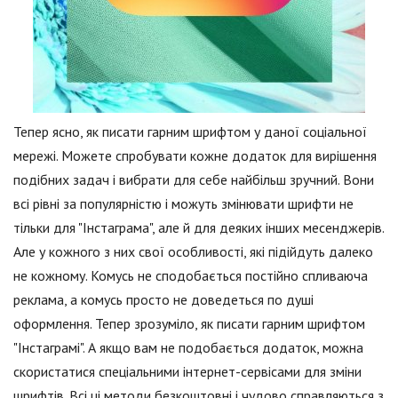
Тепер ясно, як писати гарним шрифтом у даної соціальної
мережі. Можете спробувати кожне додаток для вирішення
подібних задач і вибрати для себе найбільш зручний. Вони
всі рівні за популярністю і можуть змінювати шрифти не
тільки для "Інстаграма", але й для деяких інших месенджерів.
Але у кожного з них свої особливості, які підійдуть далеко
не кожному. Комусь не сподобається постійно спливаюча
реклама, а комусь просто не доведеться по душі
оформлення. Тепер зрозуміло, як писати гарним шрифтом
"Інстаграмі". А якщо вам не подобається додаток, можна
скористатися спеціальними інтернет-сервісами для зміни
шрифтів. Всі ці методи безкоштовні і чудово справляються з