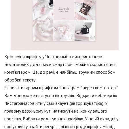
Крім зміни шрифту у "Інстаграмі" з використанням
додаткових додатків в смартфоні, можна скористатися
комп'ютером. Це, до речі, є найбільш зручним способом
обробки тексту.
Як писати гарним шрифтом "Інстаграмі" через комп'ютер?
Вам допоможе наступна інструкція: Відкрити веб-версію
"Інстаграма". Увійти у свій акаунт (авторизуватись). У
правому верхньому куті натиснути на іконку вашого
профілю. Вибрати редагування профілю. У новій вкладці у
пошуковику знайти ресурс з різного роду шрифтами під