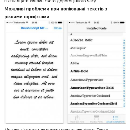
п'ятнадцяти хвилин свого дорогоцінного часу.
Можливі проблеми при копіюванні текстів з
різними шрифтами
Ми вже з'ясували, як писати гарним шрифтом. Тепер