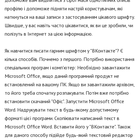
допоможе вам виділитися з сірої маси однотипних описів
профілю і допоможе підняти настрій користувачам, які
наткнуться на ваші записи з застосуванням цікавого шрифту.
Швидше, у вас навіть часто цікавитися, як ви це зробили, чи
полізуть в Інтернет за цією інформацією.
Як навчитися писати гарним шрифтом у "ВКонтакте"? Є
кілька способів. Почнемо з першого. Потрібно використання
спеціальних програм і комп'ютер: Необхідно завантажити
Microsoft Office, якщо даний програмний продукт не
встановлений на вашому ПК. Якщо ви завантажили архівом,
то його треба спочатку розпакувати. Потім вже потрібно
встановити скачаний "Офіс". Запустити Microsoft Office
Word. Надрукувати текст в будь-якому допустимому
форматі цієї програми. Скопіювати написаний текст в
Microsoft Office Word. Вставити його у "ВКонтакте". Також
для даного способу підійде будь-який текстовий редактор