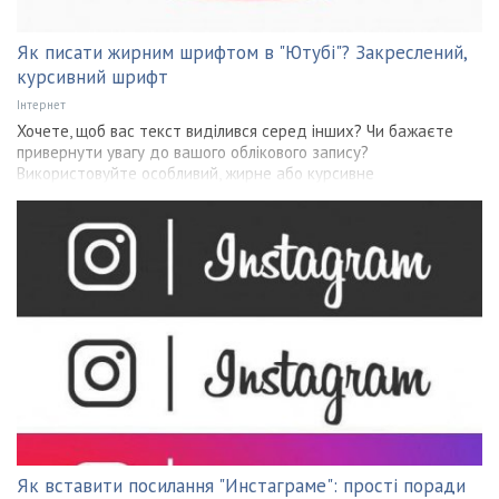
Як писати жирним шрифтом в "Ютубі"? Закреслений,
курсивний шрифт
Інтернет
Хочете, щоб вас текст виділився серед інших? Чи бажаєте
привернути увагу до вашого облікового запису?
Використовуйте особливий, жирне або курсивне
Як вставити посилання "Инстаграме": прості поради