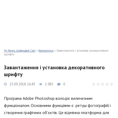
Hi-News: Цифровий Світ
»
Компютери
» Завантаження і установка декоративного
шрифту
Завантаження і установка декоративного
шрифту
25.09.2018, 16:43
1 085
0
Програма Adobe Photoshop володіє величезним
функціоналом. Основними функціями є: ретуш фотографій і
створення графічних об'єктів. Це відмінна платформа для