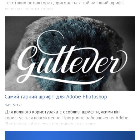
текстових редакторах, приїдається той чи інший шрифт,
хочеться внести трохи
Самий гарний шрифт для Adobe Photoshop
Компютери
Для кожного користувача є особливі шрифти, якими він
користується повсякденно. Програмне забезпечення Adobe
Photoshop забезпечує підтримку текстових