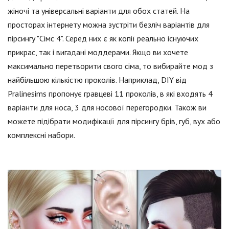
жіночі та універсальні варіанти для обох статей. На
просторах інтернету можна зустріти безліч варіантів для
пірсингу "Сімс 4". Серед них є як копії реально існуючих
прикрас, так і вигадані моддерами. Якщо ви хочете
максимально перетворити свого сіма, то вибирайте мод з
найбільшою кількістю проколів. Наприклад, DIY від
Pralinesims пропонує гравцеві 11 проколів, в які входять 4
варіанти для носа, 3 для носової перегородки. Також ви
можете підібрати модифікації для пірсингу брів, губ, вух або
комплексні набори.