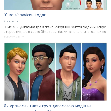
"Сімс 4": зачіски і одяг
Компютери
"Сімс 4" – унікальна гра в жанрі симуляції життя людини. Існує
стереотип, що в серію Sims грає тільки жіноча стать, однак по
всьому світу
Як урізноманітнити гру з допомогою модів на