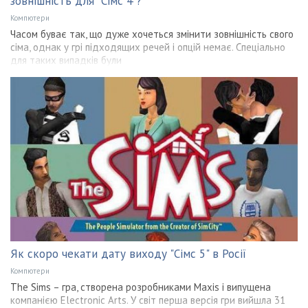
зовнішність для "Сімс 4"?
Компютери
Часом буває так, що дуже хочеться змінити зовнішність свого
сіма, однак у грі підходящих речей і опцій немає. Спеціально
для таких випадків були
Як скоро чекати дату виходу "Сімс 5" в Росії
Компютери
The Sims – гра, створена розробниками Maxis і випущена
компанією Electronic Arts. У світ перша версія гри вийшла 31