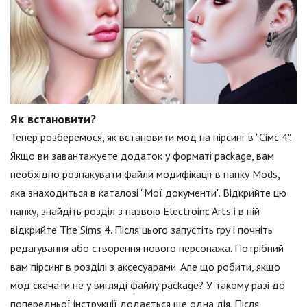
Як встановити?
Тепер розберемося, як встановити мод на пірсинг в "Сімс 4".
Якщо ви завантажуєте додаток у форматі package, вам
необхідно розпакувати файли модифікації в папку Mods,
яка знаходиться в каталозі "Мої документи". Відкрийте цю
папку, знайдіть розділ з назвою Electroinc Arts і в ній
відкрийте The Sims 4. Після цього запустіть гру і почніть
редагування або створення нового персонажа. Потрібний
вам пірсинг в розділі з аксесуарами. Але що робити, якщо
мод скачати не у вигляді файлу package? У такому разі до
попередньої інструкції додається ще одна дія. Після