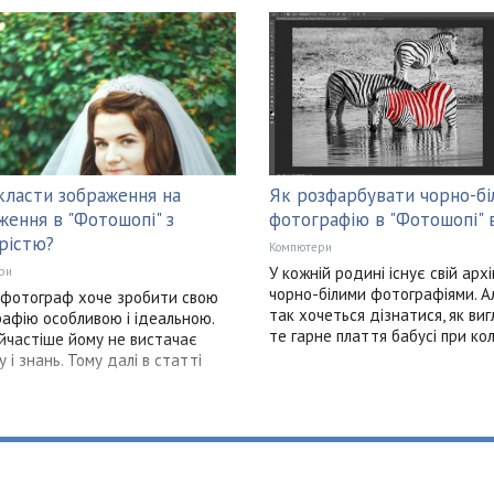
класти зображення на
Як розфарбувати чорно-бі
ження в "Фотошопі" з
фотографію в "Фотошопі" 
рістю?
Компютери
У кожній родині існує свій архі
ри
чорно-білими фотографіями. Ал
фотограф хоче зробити свою
так хочеться дізнатися, як ви
афію особливою і ідеальною.
те гарне плаття бабусі при кол
йчастіше йому не вистачає
 і знань. Тому далі в статті