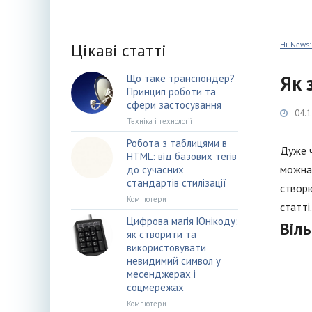
Цікаві статті
Hi-News:
Як 
Що таке транспондер?
Принцип роботи та
сфери застосування
04.1
Техніка і технології
Робота з таблицями в
Дуже ч
HTML: від базових тегів
можна 
до сучасних
стандартів стилізації
створю
Компютери
статті.
Цифрова магія Юнікоду:
Віл
як створити та
використовувати
невидимий символ у
месенджерах і
соцмережах
Компютери