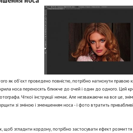
ншення носа
того як об'єкт проведено повністю, потрібно натиснути правою к
крила носа переносять ближче до очей і один до одного. Цей кро
отографа. Чіткої інструкції немає. Але незважаючи на все це, з
рщити зі зміною і зменшенням носа - і фото втратить привабливі
ж, щоб згладити кордону, потрібно застосувати ефект розмиття 