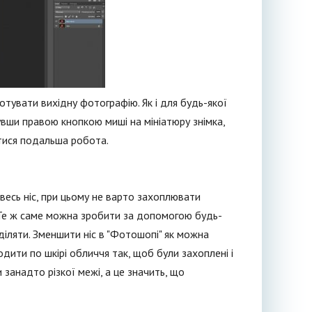
тувати вихідну фотографію. Як і для будь-якої
увши правою кнопкою миші на мініатюру знімка,
итися подальша робота.
 весь ніс, при цьому не варто захоплювати
. Те ж саме можна зробити за допомогою будь-
діляти. Зменшити ніс в "Фотошопі" як можна
ити по шкірі обличчя так, щоб були захоплені і
и занадто різкої межі, а це значить, що