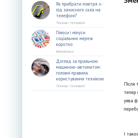
Зме
Як прибрати повітря з-
під захисного скла на
телефоні?
Техніка і технології
Плюси і мінуси
соціальних мереж
коротко
Компютери
Догляд за пральною
машиною-автоматом:
головні правила
користування технікою
Після 
Техніка і технології
тепер 
уява ф
перебо
І тако