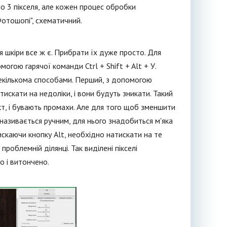
но 3 пікселя, але кожен процес обробки
"Фотошопі", схематичний.
ня шкіри все ж є. Прибрати їх дуже просто. Для
гою гарячої команди Ctrl + Shift + Alt + У.
екількома способами. Перший, з допомогою
тискати на недоліки, і вони будуть зникати. Такий
кт, і бувають промахи. Але для того щоб зменшити
б називається ручним, для нього знадобиться м'яка
искаючи кнопку Alt, необхідно натискати на те
проблемній ділянці. Так виділені пікселі
о і витончено.