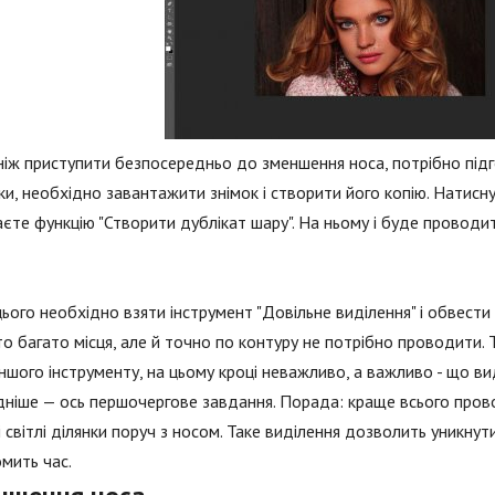
іж приступити безпосередньо до зменшення носа, потрібно підго
и, необхідно завантажити знімок і створити його копію. Натисн
єте функцію "Створити дублікат шару". На ньому і буде провод
цього необхідно взяти інструмент "Довільне виділення" і обвести
о багато місця, але й точно по контуру не потрібно проводити
іншого інструменту, на цьому кроці неважливо, а важливо - що ви
ніше — ось першочергове завдання. Порада: краще всього провод
 і світлі ділянки поруч з носом. Таке виділення дозволить уникнут
мить час.