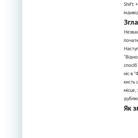
Shift 
індиві
Згл
Незваж
початк
Наступ
"Відно
спосіб
ніс в 
кисть 
місце,
дублюю
Як з