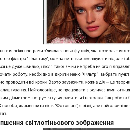
нніх версіях програми з'явилася нова функція, яка дозволяє видоз
гою фільтра "Пластику", можна не тільки зменшувати ніс, але і зб
ся це дуже швидко, і після такої зміни не треба нічого підправля
чати роботу, необхідно відкрити меню "Фільтр" і вибрати пункт "
но проводити всі кроки. Варто зауважити, кожна дія — це творчи
налаштування. Найголовніше, не працювати з величезними китиц
ким діаметром інструменту виправити всі недоліки. Так робота 
 Способи, як зменшити ніс в "Фотошопі", є різні, але найголовніше
тат.
іпшення світлотіньового зображення