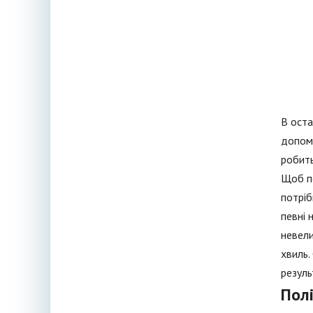
В оста
допомо
робить
Щоб по
потріб
певні 
невели
хвиль.
резуль
Пол