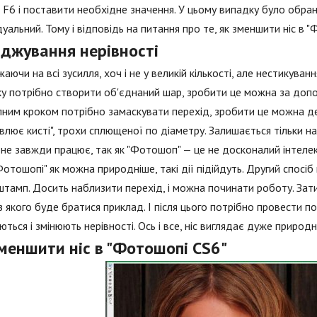
+ F6 і поставити необхідне значення. У цьому випадку було обра
дуальний. Тому і відповідь на питання про те, як зменшити ніс в 
аджування нерівності
аючи на всі зусилля, хоч і не у великій кількості, але нестикуван
у потрібно створити об'єднаний шар, зробити це можна за допомо
ним кроком потрібно замаскувати перехід, зробити це можна д
влює кисті", трохи сплющеної по діаметру. Залишається тільки на
 не завжди працює, так як "Фотошоп" — це не досконалий інтеле
"Фотошопі" як можна природніше, такі дії підійдуть. Другий спосі
штамп. Досить наблизити перехід, і можна починати роботу. Зат
 з якого буде братися приклад. І після цього потрібно провести по 
ться і змінюють нерівності. Ось і все, ніс виглядає дуже природн
меншити ніс в "Фотошопі CS6"