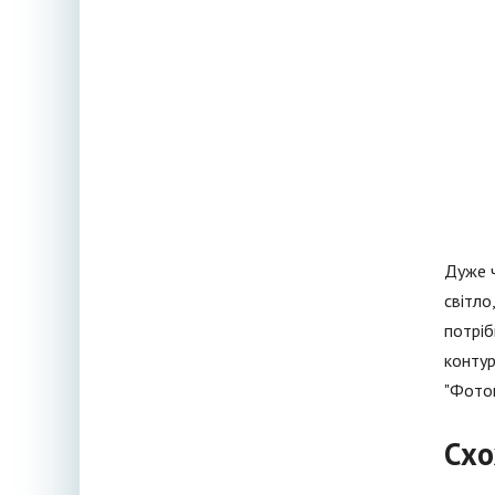
Дуже ч
світло
потріб
контур
"Фотош
Схо