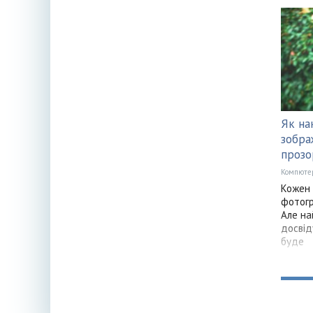
Як на
зобра
прозо
Компюте
Кожен 
фотогр
Але на
досвіду
буде