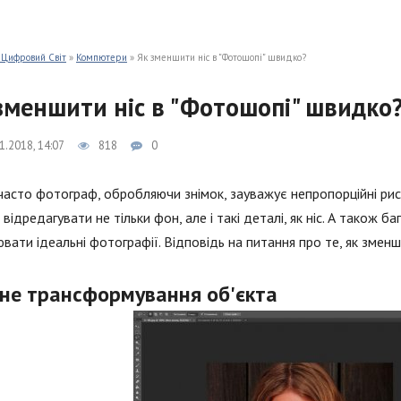
 Цифровий Світ
»
Компютери
» Як зменшити ніс в "Фотошопі" швидко?
зменшити ніс в "Фотошопі" швидко
1.2018, 14:07
818
0
асто фотограф, обробляючи знімок, зауважує непропорційні рис
відредагувати не тільки фон, але і такі деталі, як ніс. А також 
вати ідеальні фотографії. Відповідь на питання про те, як зменши
ьне трансформування об'єкта