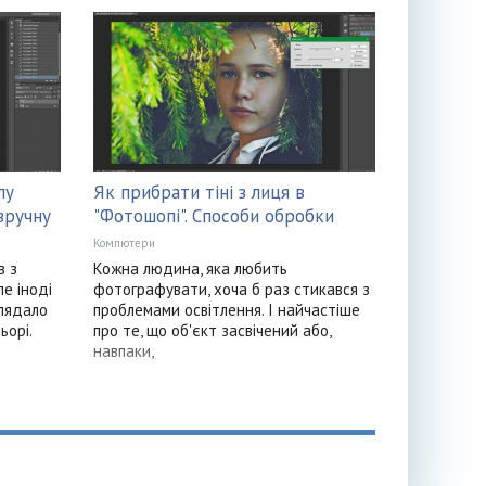
лу
Як прибрати тіні з лиця в
вручну
"Фотошопі". Способи обробки
Компютери
в з
Кожна людина, яка любить
е іноді
фотографувати, хоча б раз стикався з
глядало
проблемами освітлення. І найчастіше
ьорі.
про те, що об'єкт засвічений або,
навпаки,