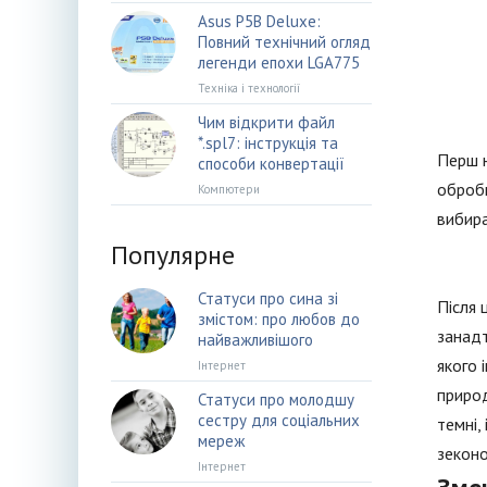
Asus P5B Deluxe:
Повний технічний огляд
легенди епохи LGA775
Техніка і технології
Чим відкрити файл
*.spl7: інструкція та
Перш н
способи конвертації
обробк
Компютери
вибира
Популярне
Статуси про сина зі
Після 
змістом: про любов до
занадт
найважливішого
якого 
Інтернет
природ
Статуси про молодшу
сестру для соціальних
темні,
мереж
зеконо
Інтернет