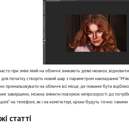
асто при зміні ліній на обличчі зникають деякі нюанси, відновити
, для початку створіть новий шар з параметром накладання "М'яке 
но промальовувати на обличчі всі місця, де повинні бути відблиск
инг завершено, можна змінити повзунок непрозорості до потріб
опі" на телефоні, як і на комп'ютері, кроки будуть точно такими 
жі статті