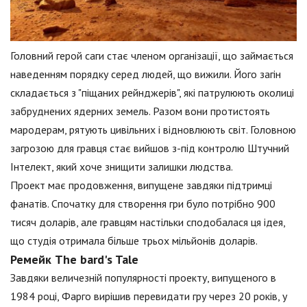
Головний герой саги стає членом організації, що займається
наведенням порядку серед людей, що вижили. Його загін
складається з "піщаних рейнджерів", які патрулюють околиці
забруднених ядерних земель. Разом вони протистоять
мародерам, рятують цивільних і відновлюють світ. Головною
загрозою для гравця стає вийшов з-під контролю Штучний
Інтелект, який хоче знищити залишки людства.
Проект має продовження, випущене завдяки підтримці
фанатів. Спочатку для створення гри було потрібно 900
тисяч доларів, але гравцям настільки сподобалася ця ідея,
що студія отримала більше трьох мільйонів доларів.
Ремейк The bard's Tale
Завдяки величезній популярності проекту, випущеного в
1984 році, Фарго вирішив перевидати гру через 20 років, у