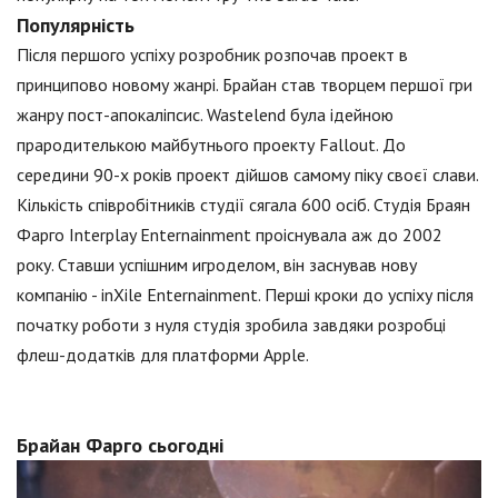
Популярність
Після першого успіху розробник розпочав проект в
принципово новому жанрі. Брайан став творцем першої гри
жанру пост-апокаліпсис. Wastelend була ідейною
прародителькою майбутнього проекту Fallout. До
середини 90-х років проект дійшов самому піку своєї слави.
Кількість співробітників студії сягала 600 осіб. Студія Браян
Фарго Interplay Enternainment проіснувала аж до 2002
року. Ставши успішним игроделом, він заснував нову
компанію - inXile Enternainment. Перші кроки до успіху після
початку роботи з нуля студія зробила завдяки розробці
флеш-додатків для платформи Apple.
Брайан Фарго сьогодні