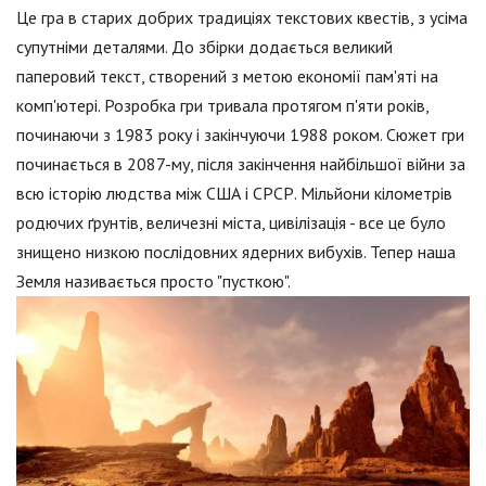
Це гра в старих добрих традиціях текстових квестів, з усіма
супутніми деталями. До збірки додається великий
паперовий текст, створений з метою економії пам'яті на
комп'ютері. Розробка гри тривала протягом п'яти років,
починаючи з 1983 року і закінчуючи 1988 роком. Сюжет гри
починається в 2087-му, після закінчення найбільшої війни за
всю історію людства між США і СРСР. Мільйони кілометрів
родючих ґрунтів, величезні міста, цивілізація - все це було
знищено низкою послідовних ядерних вибухів. Тепер наша
Земля називається просто "пусткою".