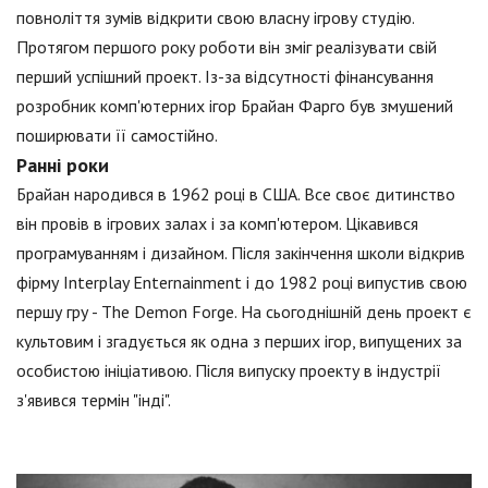
повноліття зумів відкрити свою власну ігрову студію.
Протягом першого року роботи він зміг реалізувати свій
перший успішний проект. Із-за відсутності фінансування
розробник комп'ютерних ігор Брайан Фарго був змушений
поширювати її самостійно.
Ранні роки
Брайан народився в 1962 році в США. Все своє дитинство
він провів в ігрових залах і за комп'ютером. Цікавився
програмуванням і дизайном. Після закінчення школи відкрив
фірму Interplay Enternainment і до 1982 році випустив свою
першу гру - The Demon Forge. На сьогоднішній день проект є
культовим і згадується як одна з перших ігор, випущених за
особистою ініціативою. Після випуску проекту в індустрії
з'явився термін "інді".