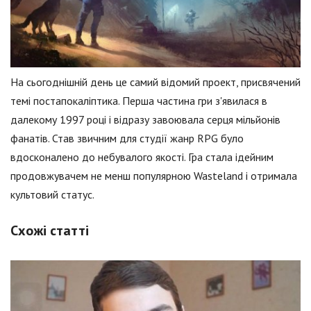
На сьогоднішній день це самий відомий проект, присвячений
темі постапокаліптика. Перша частина гри з'явилася в
далекому 1997 році і відразу завоювала серця мільйонів
фанатів. Став звичним для студії жанр RPG було
вдосконалено до небувалого якості. Гра стала ідейним
продовжувачем не менш популярною Wasteland і отримала
культовий статус.
Схожі статті