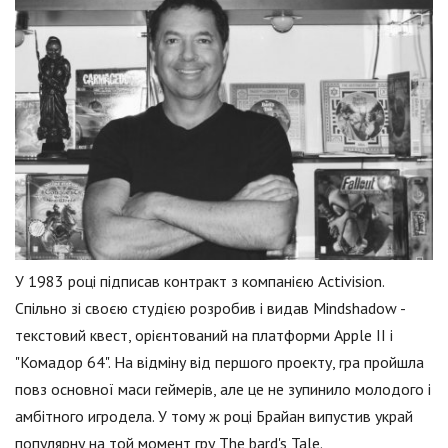
У 1983 році підписав контракт з компанією Activision.
Спільно зі своєю студією розробив і видав Mindshadow -
текстовий квест, орієнтований на платформи Apple II і
"Комадор 64". На відміну від першого проекту, гра пройшла
повз основної маси геймерів, але це не зупинило молодого і
амбітного игродела. У тому ж році Брайан випустив украй
популярну на той момент гру The bard's Tale.