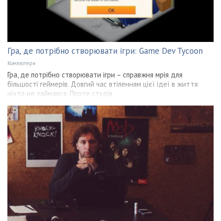
Гра, де потрібно створювати ігри: Game Dev Tycoon
Компютери
Гра, де потрібно створювати ігри – справжня мрія для
більшості геймерів. Довгий час втіленням цієї ідеї в життя
ніхто не займався. Проте студія