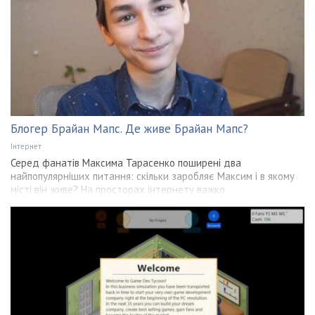
Блогер Брайан Мапс. Де живе Брайан Мапс?
Інтернет
Серед фанатів Максима Тарасенко поширені два
найпопулярніших питання: скільки заробляє Максим і в якому
місті він живе? На просторах інтернету важко