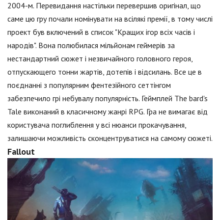
2004-м. Перевидання настільки перевершив оригінал, що
саме цю гру почали номінувати на всілякі премії, в тому числі
проект був включений в список "Кращих ігор всіх часів і
народів". Вона полюбилася мільйонам геймерів за
нестандартний сюжет і незвичайного головного героя,
отпускающего тонни жартів, дотепів і відсилань. Все це в
поєднанні з популярним фентезійного сеттінгом
забезпечило грі небувалу популярність. Геймплей The bard's
Tale виконаний в класичному жанрі RPG. Гра не вимагає від
користувача поглиблення у всі нюанси прокачування,
залишаючи можливість сконцентруватися на самому сюжеті.
Fallout