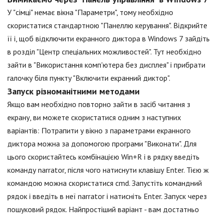
У "сімці" немає вікна "Параметри", тому необхідно
скористатися стандартною "Панеллю керування". Відкрийте
її і, щоб відключити екранного диктора в Windows 7 зайдіть
в розділ "Центр спеціальних можливостей". Тут необхідно
зайти в "Використання комп'ютера без дисплея" і прибрати
галочку біля пункту "Включити екранний диктор".
Запуск різноманітними методами
Якщо вам необхідно повторно зайти в засіб читання з
екрану, ви можете скористатися одним з наступних
варіантів: Потрапити у вікно з параметрами екранного
диктора можна за допомогою програми "Виконати". Для
цього скористайтесь комбінацією Win+R і в рядку введіть
команду narrator, після чого натиснути клавішу Enter. Тією ж
командою можна скористатися cmd. Запустіть командний
рядок і введіть в неї narrator і натисніть Enter. Запуск через
пошуковий рядок. Найпростіший варіант - вам достатньо