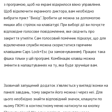
з програмою, щоб на екрані відкрилося вікно управління.
Щоб відключити екранного диктора, вам необхідно
вибрати пункт "Вихід". Зробити це можна за допомогою
мишки або стрілок на клавіатурі. При виборі дії ви почуєте
відповідне голосове повідомлення, яке свідчить про
закриття утиліти. Сам голосовий помічник підказує, що для
відключення служби можна скористатися гарячими
клавішами Caps Lock+Esc (за замовчуванням). Працює така
фішка тільки у цій програмі. Комбінацію клавіш можна
змінити в налаштуваннях на ту, яка буде зручніше вам.
Зазвичай запущений додаток з'являється у вигляді іконки на
панелі завдань, тому закрити його можна і через неї. Для
цього необхідно знайти відповідний значок, клацнути по
ньому ПКМ і в контекстному меню натиснути на кнопку