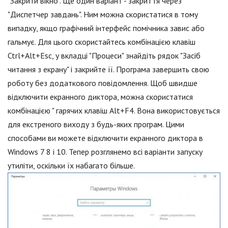
"Закрити вікно". Ще один варіант - закриття через
"Диспетчер завдань". Ним можна скористатися в тому
випадку, якщо графічний інтерфейс помічника завис або
гальмує. Для цього скористайтесь комбінацією клавіш
Ctrl+Alt+Esc, у вкладці "Процеси" знайдіть рядок "Засіб
читання з екрану" і закрийте її. Програма завершить свою
роботу без додаткового повідомлення. Щоб швидше
відключити екранного диктора, можна скористатися
комбінацією " гарячих клавіш Alt+F4. Вона використовується
для екстреного виходу з будь-яких програм. Цими
способами ви можете відключити екранного диктора в
Windows 7 8 і 10. Тепер розглянемо всі варіанти запуску
утиліти, оскільки їх набагато більше.