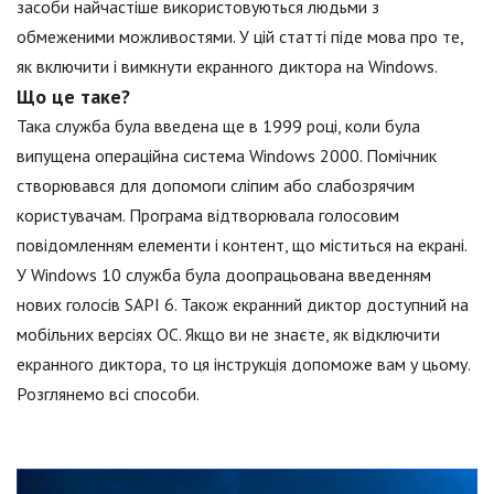
засоби найчастіше використовуються людьми з
обмеженими можливостями. У цій статті піде мова про те,
як включити і вимкнути екранного диктора на Windows.
Що це таке?
Така служба була введена ще в 1999 році, коли була
випущена операційна система Windows 2000. Помічник
створювався для допомоги сліпим або слабозрячим
користувачам. Програма відтворювала голосовим
повідомленням елементи і контент, що міститься на екрані.
У Windows 10 служба була доопрацьована введенням
нових голосів SAPI 6. Також екранний диктор доступний на
мобільних версіях ОС. Якщо ви не знаєте, як відключити
екранного диктора, то ця інструкція допоможе вам у цьому.
Розглянемо всі способи.