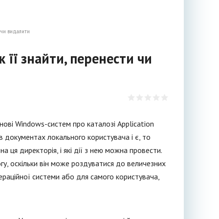
и чи видалити
к її знайти, перенести чи
снові Windows-систем про каталозі Application
 в документах локального користувача і є, то
а ця директорія, і які дії з нею можна провести.
гу, оскільки він може роздуватися до величезних
операційної системи або для самого користувача,