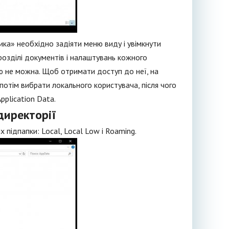
ика» необхідно задіяти меню виду і увімкнути
розділі документів і налаштувань кожного
ю не можна. Щоб отримати доступ до неї, на
 потім вибрати локального користувача, після чого
pplication Data.
директорії
 підпапки: Local, Local Low і Roaming.