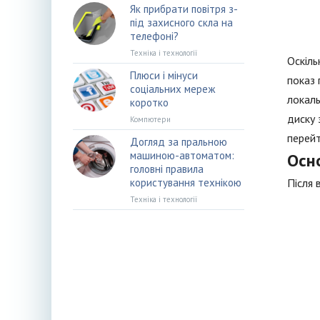
Як прибрати повітря з-
під захисного скла на
телефоні?
Техніка і технології
Оскіль
Плюси і мінуси
показ 
соціальних мереж
локаль
коротко
диску 
Компютери
перейт
Догляд за пральною
машиною-автоматом:
Осно
головні правила
користування технікою
Після 
Техніка і технології