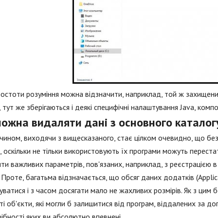
остоти розуміння можна відзначити, наприклад, той ж захищени
 тут же зберігаються і деякі специфічні налаштування Java, компо
можна видаляти дані з основного каталог
чином, виходячи з вищесказаного, стає цілком очевидно, що без 
 оскільки не тільки використовують їх програми можуть переста
ти важливих параметрів, пов'язаних, наприклад, з реєстрацією в
 Проте, багатьма відзначається, що обсяг даних додатків (Appli
уватися і з часом досягати мало не жахливих розмірів. Як з ци
 ті об'єкти, які могли б залишитися від програм, віддалених за
ібності яких ви абсолютно впевнені.