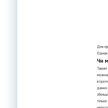
Для пр
Однак,
Чи 
Таким 
можна,
втрати
даних.
збільш
тільки
непотр