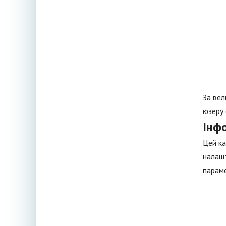
За вел
юзеру 
Інфо
Цей ка
налашт
парам