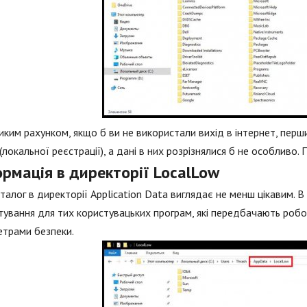
иким рахунком, якщо б ви не використали вихід в інтернет, перши
(локальної реєстрації), а дані в них розрізнялися б не особливо.
рмація в директорії LocalLow
талог в директорії Application Data виглядає не менш цікавим. В
ування для тих користувацьких програм, які передбачають робо
етрами безпеки.