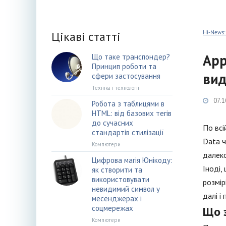
Цікаві статті
Hi-News:
App
Що таке транспондер?
Принцип роботи та
вид
сфери застосування
Техніка і технології
07.1
Робота з таблицями в
HTML: від базових тегів
до сучасних
По всі
стандартів стилізації
Data ч
Компютери
далеко
Цифрова магія Юнікоду:
Іноді,
як створити та
використовувати
розмір
невидимий символ у
далі і
месенджерах і
соцмережах
Що з
Компютери