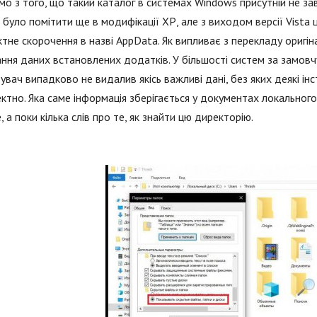
о з того, що такий каталог в системах Windows присутній не зав
було помітити ще в модифікації ХР, але з виходом версії Vista 
тне скорочення в назві AppData. Як випливає з перекладу оригіна
ання даних встановлених додатків. У більшості систем за замов
увач випадково не видалив якісь важливі дані, без яких деякі і
ктно. Яка саме інформація зберігається у документах локально
е, а поки кілька слів про те, як знайти цю директорію.