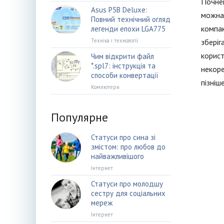
Почнем
Asus P5B Deluxe:
можна 
Повний технічний огляд
компак
легенди епохи LGA775
Техніка і технології
зберіг
корист
Чим відкрити файл
*.spl7: інструкція та
некоре
способи конвертації
пізніш
Компютери
Популярне
Статуси про сина зі
змістом: про любов до
найважливішого
Інтернет
Статуси про молодшу
сестру для соціальних
мереж
Інтернет