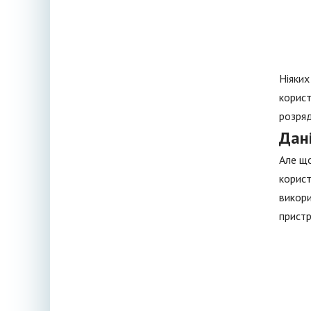
Ніяких
корист
розряд
Дан
Але що
корист
викори
пристр