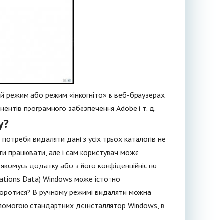
й режим або режим «інкогніто» в веб-браузерах.
нентів програмного забезпечення Adobe і т. д.
у?
потреби видаляти дані з усіх трьох каталогів не
ти працювати, але і сам користувач може
 якомусь додатку або з його конфіденційністю
cations Data) Windows може істотно
м боротися? В ручному режимі видаляти можна
 допомогою стандартних дєїнсталлятор Windows, в