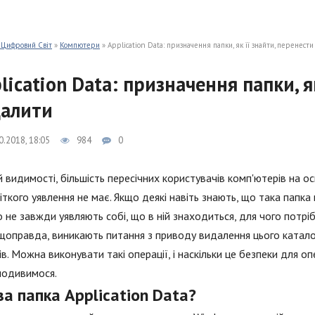
 Цифровий Світ
»
Компютери
» Application Data: призначення папки, як її знайти, перенест
lication Data: призначення папки, я
алити
0.2018, 18:05
984
0
й видимості, більшість пересічних користувачів комп'ютерів на о
іткого уявлення не має. Якщо деякі навіть знають, що така папка
 не завжди уявляють собі, що в ній знаходиться, для чого потрібн
 щоправда, виникають питання з приводу видалення цього катало
ів. Можна виконувати такі операції, і наскільки це безпеки для 
 подивимося.
а папка Application Data?