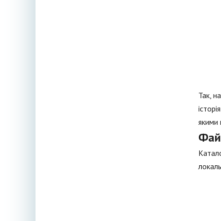
Так, н
історі
якими 
Файл
Катало
локаль