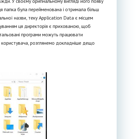
жди. У своєму оригінальному вигляді його появу
ця папка була перейменована і отримала більш
льної назви, теку Application Data є місцем
чуванням ця директорія є прихованою, щоб
нстальовані програми можуть працювати
го користувача, розглянемо докладніше дещо