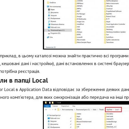
априклад, в цьому каталозі можна знайти практично всі програми 
я, кешовані дані і настройки), дані встановлених в системі браузе
потрібна реєстрація.
и в папці Local
г Local в Application Data відповідає за збереження деяких да
ного комп'ютера, для яких синхронізація або передача на інші пр