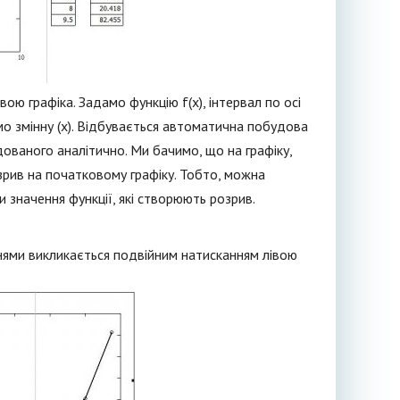
ою графіка. Задамо функцію f(x), інтервал по осі
мо змінну (х). Відбувається автоматична побудова
удованого аналітично. Ми бачимо, що на графіку,
зрив на початковому графіку. Тобто, можна
значення функції, які створюють розрив.
ннями викликається подвійним натисканням лівою