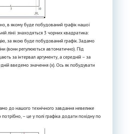
ікно, в якому буде побудований графік нашої
ьній лінії знаходяться 3 чорних квадратика:
цію, за якою буде побудований графік. Задамо
міни (вони регулюються автоматично). Під
ають за інтервал аргументу, а середній – за
едній введемо значення (х). Ось як побудувати
одамо до нашого технічного завдання невелике
 потрібно, – це у полі графіка додати похідну по