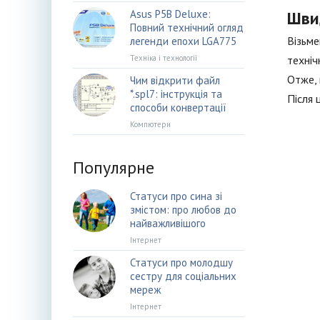
Asus P5B Deluxe:
Шви
Повний технічний огляд
Візьме
легенди епохи LGA775
Техніка і технології
техніч
Отже, 
Чим відкрити файл
*.spl7: інструкція та
Після 
способи конвертації
Компютери
Популярне
Статуси про сина зі
змістом: про любов до
найважливішого
Інтернет
Статуси про молодшу
сестру для соціальних
мереж
Інтернет