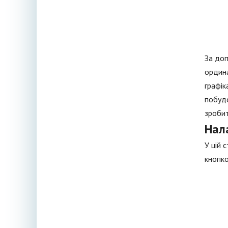
За доп
ордина
графік
побудо
зробит
Нал
У цій 
кнопко