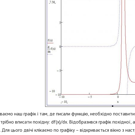
ваємо наш графік і там, де писали функцію, необхідно поставити 
трібно вписати похідну: df(x)/dx. Відобразився графік похідної, ал
 Для цього двічі клікаємо по графіку – відкривається вікно з нас