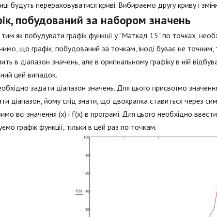
иці будуть перераховуватися криві. Вибираємо другу криву і змін
фік, побудований за набором значень
тим як побудувати графік функції у "Маткад 15" по точках, необ
чимо, що графік, побудований за точкам, іноді буває не точним, 
ить в діапазон значень, але в оригінальному графіку в ній відбу
ний цей випадок.
обхідно задати діапазон значень. Для цього присвоїмо значення
ти діапазон, йому слід знати, що двокрапка ставиться через симв
имо всі значення (х) і f(x) в програмі. Для цього необхідно ввести 
ємо графік функції, тільки в цей раз по точкам.