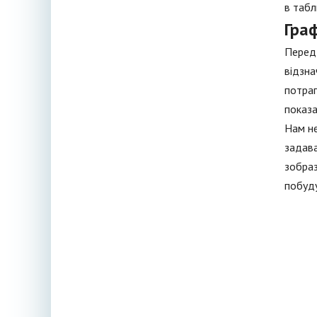
в табл
Гра
Перед 
відзна
потрап
показа
Нам не
задава
зобраз
побуду