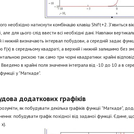
ого необхідно натиснути комбінацію клавіш Shift+2. З'явиться в
ї, але для цього слід ввести всі необхідні дані. Навпаки вертикал
й і нижній визначають інтервал побудови, а середній задає функ
ю f(x) в середньому квадраті, а верхній і нижній залишимо без з
нтальною рискою так само три чорні квадратики: крайні відповід
. Введемо в крайні поля значення інтеграла від -10 до 10 а в сер
 функції у "Маткаде".
удова додаткових графіків
озуміти, як побудувати декілька графіків функції "Маткаде", д
ення: побудувати графік похідної від заданої функції. Єдине, що
 x).