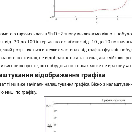
омогою гарячих клавіш Shift+2 знову викликаємо вікно з побудов
т від -20 до 100 інтервал по осі абсцис від -10 до 10 позначає
а, який розрізняється в деяких частинах від графіка функції, поб
ваного по точках, не відображається та точка, яка здійснює ро
и висновок про те, що побудова по точках може не враховувати 
аштування відображення графіка
статті ми вже зачіпали налаштування графіка. Вікно з налаштува
ю миші по графіку.