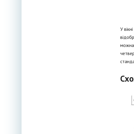
У вікн
відобр
можна 
четвер
станд
Схо