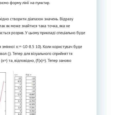
юємо форму лінії на пунктир.
хідно створити діапазон значень. Відразу
так як може знайтися така точка, яка не
вається розрив. У цьому прикладі спеціально буде
 змінної x:=-10-8.5 10). Коли користувач буде
ол (;). Тепер для візуального сприйняття
(х=) та, відповідно, (f(x)=). Тепер заново