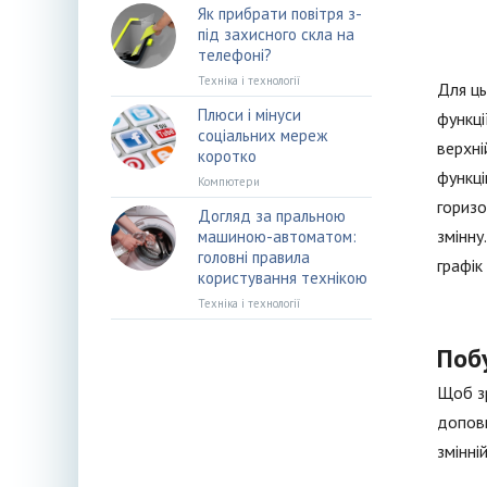
Як прибрати повітря з-
під захисного скла на
телефоні?
Техніка і технології
Для ць
Плюси і мінуси
функці
соціальних мереж
верхні
коротко
функці
Компютери
горизо
Догляд за пральною
змінну
машиною-автоматом:
головні правила
графік
користування технікою
Техніка і технології
Поб
Щоб зр
доповн
змінній