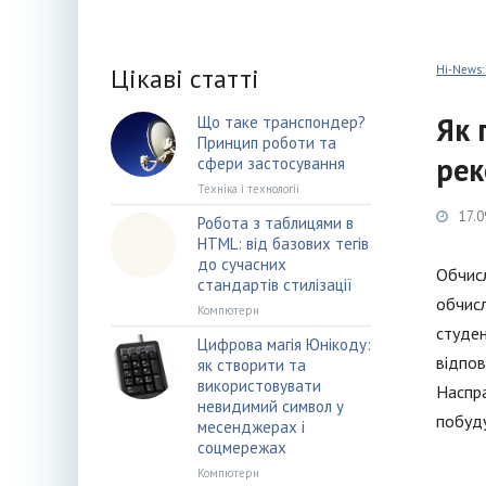
Цікаві статті
Hi-News:
Як 
Що таке транспондер?
Принцип роботи та
рек
сфери застосування
Техніка і технології
17.0
Робота з таблицями в
HTML: від базових тегів
до сучасних
Обчисл
стандартів стилізації
обчисл
Компютери
студен
Цифрова магія Юнікоду:
відпов
як створити та
використовувати
Наспра
невидимий символ у
побуду
месенджерах і
соцмережах
Компютери