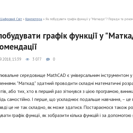
 Цифровий Світ
»
Компютери
» Як побудувати графік функції у "Маткаде"? Поради та реко
побудувати графік функції у "Матк
омендації
9.2018, 15:39
3 077
0
ювальне середовище MathCAD є універсальним інструментом у ти
еннями. "Маткад" здатний проводити складні математичні розрах
тів, або тих, хто в перший раз зіткнувся з цією програмою, виник
ідь самостійно. І перше, що ускладнює подальше навчання, – це п
вді це не так складно, як може здатися. Постараємося також ро
вати графік функції, як зобразити кілька функцій і за допомогою