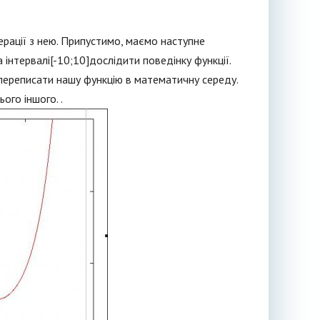
рації з нею. Припустимо, маємо наступне
а інтервалі[-10;10]дослідити поведінку функції.
 переписати нашу функцію в математичну середу.
ого іншого. .