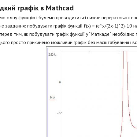
дкий графік в Mathcad
мо одну функцію і будемо проводити всі нижче перераховані опе
не завдання: побудувати графік функції f(x) = (e^x/(2x-1)^2)-10 н
перед тим, як побудувати графік функції у "Маткаде", необхідно
цього просто прикинемо можливий графік без масштабування і всь