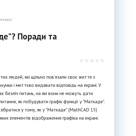
мендації
аде"? Поради та
х людей, які щільно пов'язали своє життя з
унки і миттєво видавати відповідь на екрані. У
ає безліч питань, на які вони не можуть дати
итання, як побудувати графік функції у "Маткаде".
зібратися у тому, як у "Маткаде" (MathCAD 15)
 яких елементів відображення графіка на екрані.