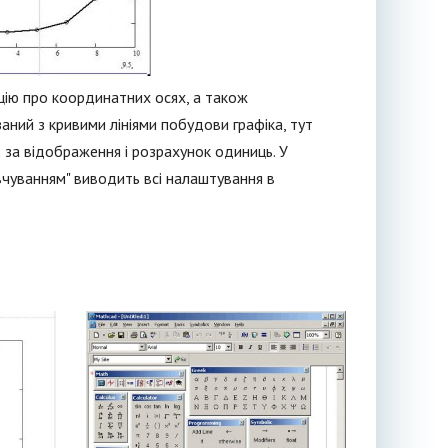
мацію про координатних осях, а також
аний з кривими лініями побудови графіка, тут
є за відображення і розрахунок одиниць. У
вчуванням" виводить всі налаштування в