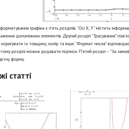
і форматування графіка є п'ять розділів. "Осі X, Y" містить інфор
аження допоміжних елементів. Другий розділ "Трасування" пов'яз
коригувати їх товщину, колір та інше. "Формат числа" відповіда
тому розділі можна додавати підписи. П'ятий розділ – "За замо
артну форму.
жі статті