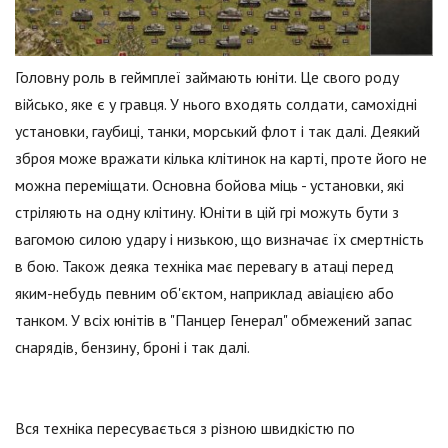
Головну роль в геймплеї займають юніти. Це свого роду
військо, яке є у гравця. У нього входять солдати, самохідні
установки, гаубиці, танки, морський флот і так далі. Деякий
зброя може вражати кілька клітинок на карті, проте його не
можна переміщати. Основна бойова міць - установки, які
стріляють на одну клітину. Юніти в цій грі можуть бути з
вагомою силою удару і низькою, що визначає їх смертність
в бою. Також деяка техніка має перевагу в атаці перед
яким-небудь певним об'єктом, наприклад авіацією або
танком. У всіх юнітів в "Панцер Генерал" обмежений запас
снарядів, бензину, броні і так далі.
Вся техніка пересувається з різною швидкістю по