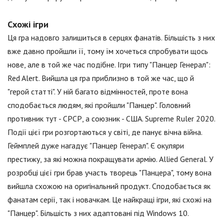
Схожі ігри
Ця гра надовго залишиться в серцях фанатів. Більшість з них
вже давно пройшли її, тому їм хочеться спробувати щось
нове, але в той же час подібне. Ігри типу "Панцер Генерал":
Red Alert. Вийшла ця гра приблизно в той же час, що й
"герой статті". У ній багато відмінностей, проте вона
сподобається людям, які пройшли "Панцер". Головний
противник тут - СРСР, а союзник - США. Supreme Ruler 2020.
Події цієї гри розгортаються у світі, де панує вічна війна.
Геймплей дуже нагадує "Панцер Генерал". Є окуляри
престижу, за які можна покращувати армію. Allied General. У
розробці цієї гри брав участь творець "Панцера", тому вона
вийшла схожою на оригінальний продукт. Сподобається як
фанатам серії, так і новачкам. Це найкращі ігри, які схожі на
"Панцер". Більшість з них адаптовані під Windows 10.