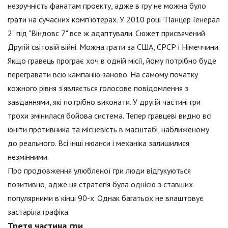
незручність фанатам проекту, адже в гру не можна було
грати на сучасних комп'ютерах. У 2010 році "Панцер Генерал
2" під "Віндовс 7" все ж адаптували. Сюжет присвячений
Другій світовій війні. Можна грати за США, СРСР і Німеччини.
Якщо гравець програє хоч в одній місії, йому потрібно буде
перегравати всю кампанію заново. На самому початку
кожного рівня з'являється голосове повідомлення з
завданнями, які потрібно виконати. У другій частині гри
трохи змінилася бойова система. Тепер гравцеві видно всі
юніти противника та місцевість в масштабі, наближеному
до реального. Всі інші нюанси і механіка залишилися
незмінними.
Про продовження улюбленої гри люди відгукуються
позитивно, адже ця стратегія була однією з ставших
популярними в кінці 90-х. Однак багатьох не влаштовує
застаріла графіка.
Третя частина гри