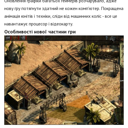
Оновлення графіки багатьох геймерів розчарувало, адже
нову гру потягнути здатний не кожен комп'ютер. Покращена
анімація юнітів і техніки, сліди від машинних коліс - все це
навантажує процесор і відеокарту.
Особливості нової частини гри