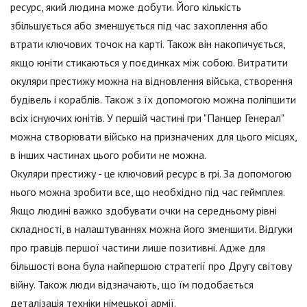
ресурс, який людина може добути. Його кількість
збільшується або зменшується під час захоплення або
втрати ключових точок на карті. Також він накопичується,
якщо юніти стикаються у поєдинках між собою. Витратити
окуляри престижу можна на відновлення війська, створення
будівель і кораблів. Також з їх допомогою можна поліпшити
всіх існуючих юнітів. У першій частині гри "Панцер Генерал"
можна створювати військо на призначених для цього місцях,
в інших частинах цього робити не можна.
Окуляри престижу - це ключовий ресурс в грі. За допомогою
нього можна зробити все, що необхідно під час геймплея.
Якщо людині важко здобувати очки на середньому рівні
складності, в налаштуваннях можна його зменшити. Відгуки
про гравців першої частини лише позитивні. Адже для
більшості вона була найпершою стратегії про Другу світову
війну. Також люди відзначають, що їм подобається
деталізація техніки німецької армії.