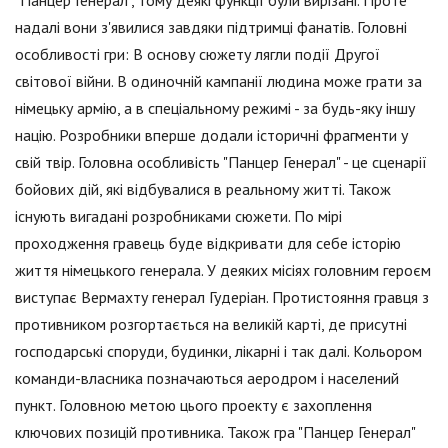
"Панцер Генерал", тому деякі функції були вирізані. Проте
надалі вони з'явилися завдяки підтримці фанатів. Головні
особливості гри: В основу сюжету лягли події Другої
світової війни. В одиночній кампанії людина може грати за
німецьку армію, а в спеціальному режимі - за будь-яку іншу
націю. Розробники вперше додали історичні фрагменти у
свій твір. Головна особливість "Панцер Генерал" - це сценарії
бойових дій, які відбувалися в реальному житті. Також
існують вигадані розробниками сюжети. По мірі
проходження гравець буде відкривати для себе історію
життя німецького генерала. У деяких місіях головним героєм
виступає Вермахту генерал Гудеріан. Протистояння гравця з
противником розгортається на великій карті, де присутні
господарські споруди, будинки, лікарні і так далі. Кольором
команди-власника позначаються аеродром і населений
пункт. Головною метою цього проекту є захоплення
ключових позицій противника. Також гра "Панцер Генерал"