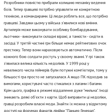
Розробники повністю прибрали колишню механіку ведення
боїв. Тепер гравцеві потрібно управляти не конкретною
технікою, а командирами. Ці люди роблять все, що потрібно
гравцеві. Завдяки цьому у війська з'явилися нові вміння.
Артилерія може виконувати особливу бомбардування,
льотчики - виконувати складні віражі, а танкісти - сидіти в
засідці. У третій частині гри більше немає рейтингових очок
престижу. Тепер вони нараховуються автоматично. Після
кожного бою солдати ростуть у своєму званні. У грі також
з'явилася велика кількість недоліків. У 1999 році у
невеликого числа геймерів були потужні комп'ютери, тому у
більшості гра просто не запускалася. А якщо ПК підходив за
вимогами, користувачі часто стикалися з лагами і багами.
Крім цього, графіка в режимі віддалення дуже "мильна". Іноді
зникають деякі об'єкти з карти. Щоб виправити ці недоліки,
гравці розробили власні моди. Знайти їх можна у відритому
доступі на форумах фанатів лінійки "Панцер Генерал".