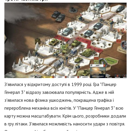
З'явилася у відкритому доступі в 1999 році. Гра "Панцер
Генерал 3" відразу завоювала популярність. Адже в ній
з'явилася нова фізика ушкоджень, покращена графіка і
перероблена механіка всіх юнітів. У "Панцер Генерал 3" всю
карту можна масштабувати. Крім цього, розробники додали
в гру літаки. З'явилася можливість наносити удари з повітря.