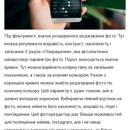
Під фільтрами є значок розширеного редагування фото. Тут
можна регулювати яскравість, контраст, насиченість і
загасання. Є рядок «Покращення», яка автоматично
налаштовує параметри фото. Поруч знаходиться значок
кривих. Тут можна вирівняти колірну гаму за загальним
показником, а також за кожним кольором. Разом з
корекцією кривих можна знайти редагування фото по
кожному кольору. Цей параметр є дуже тонкою, але в
деяких випадках корисною. Вибираючи певний відтінок на
фото, можна змінити його насиченість, яскравість, поріг і
пом'якшення. Цей фоторедактор дає більше можливостей
для поліпшення знімків, Instagram, але і не лякає
користувача великою кількістю налаштувань, як більш