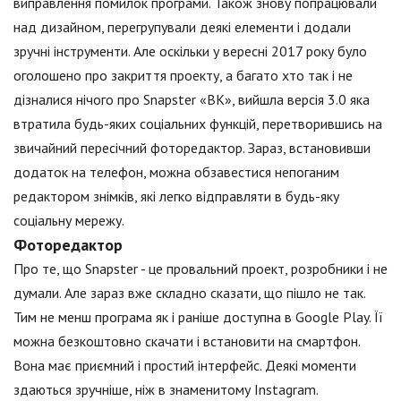
виправлення помилок програми. Також знову попрацювали
над дизайном, перегрупували деякі елементи і додали
зручні інструменти. Але оскільки у вересні 2017 року було
оголошено про закриття проекту, а багато хто так і не
дізналися нічого про Snapster «ВК», вийшла версія 3.0 яка
втратила будь-яких соціальних функцій, перетворившись на
звичайний пересічний фоторедактор. Зараз, встановивши
додаток на телефон, можна обзавестися непоганим
редактором знімків, які легко відправляти в будь-яку
соціальну мережу.
Фоторедактор
Про те, що Snapster - це провальний проект, розробники і не
думали. Але зараз вже складно сказати, що пішло не так.
Тим не менш програма як і раніше доступна в Google Play. Її
можна безкоштовно скачати і встановити на смартфон.
Вона має приємний і простий інтерфейс. Деякі моменти
здаються зручніше, ніж в знаменитому Instagram.