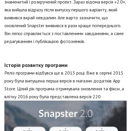
знаменитий і розкручений проект. Зараз відома версія «2.0»,
яка вийшла відразу після випуску першого варіанту, який
виявився вкрай невдалим. Але варто зазначити, що
оновлений Snapster виявився в рази краще попереднього.
Він легко справляється з поставленими завданнями, а саме
редагуванням і публікацією фотознімків.
Історія розвитку програми
Реліз програми відбувся ще в 2015 році. Вже в серпні 2015
року була випущена перша версія в магазин додатків App
Store. Цілий рік програма отримувала оновлення та фікси, а
влітку 2016 року була представлена версія 220.