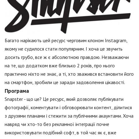
Багато нарікають цей ресурс черговим клоном Instagram,
якому не судилося стати популярним. І хоча це звучить
досить грубо, все ж є абсолютною правдою. Незважаючи
на те, що додатком вже близько 2 років, про нього
практично ніхто не знає, а ті, хто зважився встановити його
на смартфон, зробили це заради задоволення цікавості.
Програма
Snapster - що це? Це ресурс, який дозволяє публікувати
фотографії, коментувати і обговорювати контент, ділитися
з друзями планами і стежити за публічними акаунтами. Хоча
навряд чи хто-то без рекламної інтеграції почне
використовувати подібний софт, в той час як є, вже