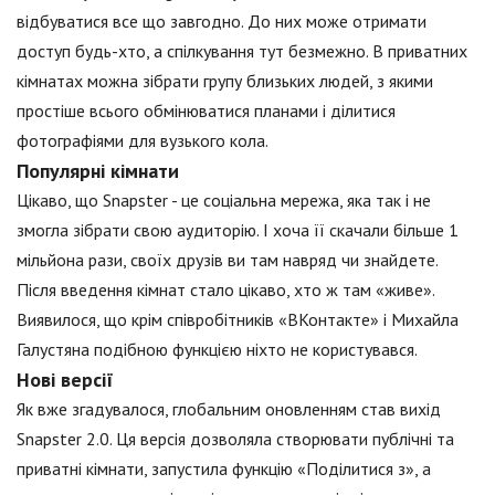
відбуватися все що завгодно. До них може отримати
доступ будь-хто, а спілкування тут безмежно. В приватних
кімнатах можна зібрати групу близьких людей, з якими
простіше всього обмінюватися планами і ділитися
фотографіями для вузького кола.
Популярні кімнати
Цікаво, що Snapster - це соціальна мережа, яка так і не
змогла зібрати свою аудиторію. І хоча її скачали більше 1
мільйона рази, своїх друзів ви там навряд чи знайдете.
Після введення кімнат стало цікаво, хто ж там «живе».
Виявилося, що крім співробітників «ВКонтакте» і Михайла
Галустяна подібною функцією ніхто не користувався.
Нові версії
Як вже згадувалося, глобальним оновленням став вихід
Snapster 2.0. Ця версія дозволяла створювати публічні та
приватні кімнати, запустила функцію «Поділитися з», а