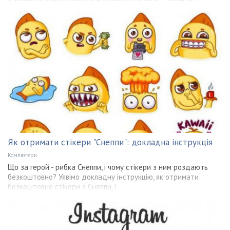
Як отримати стікери "Снеппи": докладна інструкція
Компютери
Що за герой - рибка Снеппи, і чому стікери з ним роздають
безкоштовно? Уявімо докладну інструкцію, як отримати
безкоштовно стікери з Снеппи, і