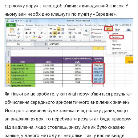
стрілочку поруч з нею, щоб з'явився випадаючий список. У
ньому вам необхідно клацнути по пункту «Середнє».
Як тільки ви це зробите, у клітинці поруч з'явиться результат
обчислення середнього арифметичного виділених значень.
Його розташування буде залежати від блоку даних, якщо
ви виділили рядок, то перебувати результат буде праворуч
від виділення, якщо стовпець, знизу. Але як було сказано
раніше, у даного методу є і недоліки. Так, у вас не вийде