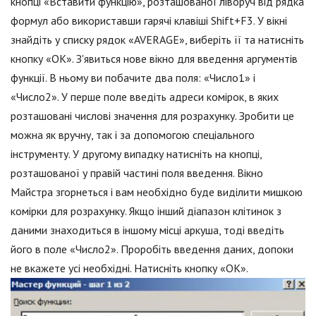
кнопці «Вставити функцію», розташованої ліворуч від рядка
формул або використавши гарячі клавіші Shift+F3. У вікні
знайдіть у списку рядок «AVERAGE», виберіть її та натисніть
кнопку «ОК». З'явиться нове вікно для введення аргументів
функції. В ньому ви побачите два поля: «Число1» і
«Число2». У перше поле введіть адреси комірок, в яких
розташовані числові значення для розрахунку. Зробити це
можна як вручну, так і за допомогою спеціального
інструменту. У другому випадку натисніть на кнопці,
розташованої у правій частині поля введення. Вікно
Майстра згорнеться і вам необхідно буде виділити мишкою
комірки для розрахунку. Якщо інший діапазон клітинок з
даними знаходиться в іншому місці аркуша, тоді введіть
його в поле «Число2». Проробіть введення даних, допоки
не вкажете усі необхідні. Натисніть кнопку «ОК».