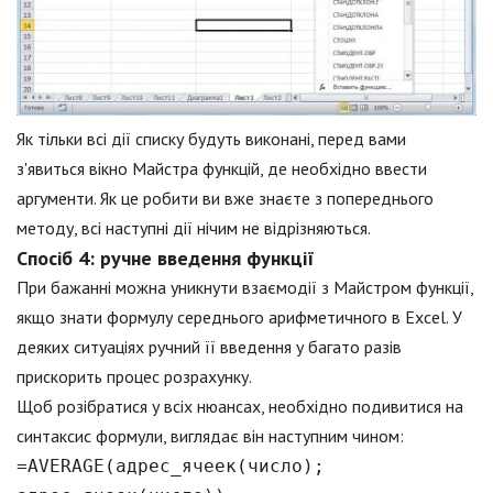
Як тільки всі дії списку будуть виконані, перед вами
з'явиться вікно Майстра функцій, де необхідно ввести
аргументи. Як це робити ви вже знаєте з попереднього
методу, всі наступні дії нічим не відрізняються.
Спосіб 4: ручне введення функції
При бажанні можна уникнути взаємодії з Майстром функції,
якщо знати формулу середнього арифметичного в Excel. У
деяких ситуаціях ручний її введення у багато разів
прискорить процес розрахунку.
Щоб розібратися у всіх нюансах, необхідно подивитися на
синтаксис формули, виглядає він наступним чином:
=AVERAGE(адрес_ячеек(число);