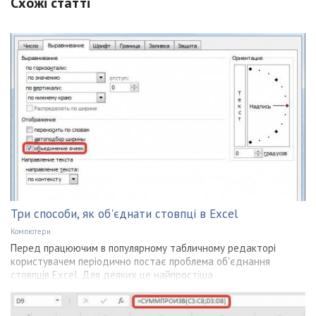
Схожі статті
Три способи, як об'єднати стовпці в Excel
Компютери
Перед працюючим в популярному табличному редакторі
користувачем періодично постає проблема об'єднання
стовпців Excel. Для деяких це найпростіша