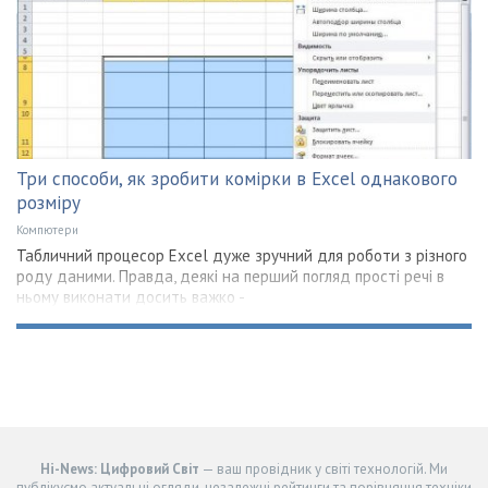
Три способи, як зробити комірки в Excel однакового
розміру
Компютери
Табличний процесор Excel дуже зручний для роботи з різного
роду даними. Правда, деякі на перший погляд прості речі в
ньому виконати досить важко -
Hi-News: Цифровий Світ
— ваш провідник у світі технологій. Ми
публікуємо актуальні огляди, незалежні рейтинги та порівняння техніки