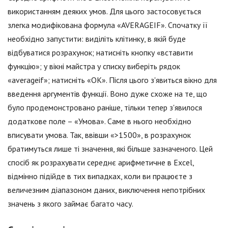
використанням деяких умов. Для цього застосовується
злегка модифікована формула «AVERAGEIF». Спочатку її
необхідно запустити: виділіть клітинку, в якій буде
відбуватися розрахунок; натисніть кнопку «вставити
функцію»; у вікні майстра у списку виберіть рядок
«averageif»; натисніть «ОК». Після цього з'явиться вікно для
введення аргументів функції. Воно дуже схоже на те, що
було продемонстровано раніше, тільки тепер з'явилося
додаткове поле – «Умова». Саме в нього необхідно
вписувати умова. Так, ввівши «>1500», в розрахунок
братимуться лише ті значення, які більше зазначеного. Цей
спосіб як розрахувати середнє арифметичне в Excel,
відмінно підійде в тих випадках, коли ви працюєте з
величезним діапазоном даних, виключення непотрібних
значень з якого займає багато часу.