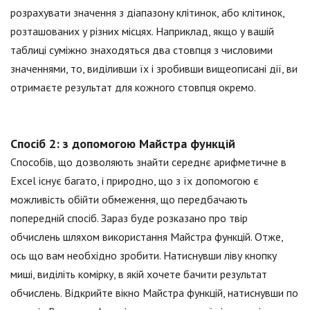
розрахувати значення з діапазону клітинок, або клітинок,
розташованих у різних місцях. Наприклад, якщо у вашій
таблиці суміжно знаходяться два стовпця з числовими
значеннями, то, виділивши їх і зробивши вищеописані дії, ви
отримаєте результат для кожного стовпця окремо.
Спосіб 2: з допомогою Майстра функцій
Способів, що дозволяють знайти середнє арифметичне в
Excel існує багато, і природно, що з їх допомогою є
можливість обійти обмеження, що передбачають
попередній спосіб. Зараз буде розказано про твір
обчислень шляхом використання Майстра функцій. Отже,
ось що вам необхідно зробити. Натиснувши ліву кнопку
миші, виділіть комірку, в якій хочете бачити результат
обчислень. Відкрийте вікно Майстра функцій, натиснувши по