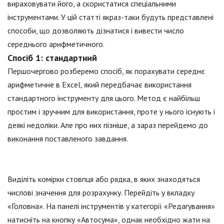
вираховувати його, а скористатися спеціальними
інструментами. У цій статті якраз-таки будуть представлені
способи, що дозволяють дізнатися і вивести число
середнього арифметичного.
Спосіб 1: стандартний
Першочергово розберемо спосіб, як порахувати середнє
арифметичне в Excel, який передбачає використання
стандартного інструменту для цього. Метод є найбільш
простим і зручним для використання, проте у нього існують і
деякі недоліки. Але про них пізніше, а зараз перейдемо до
виконання поставленого завдання.
Виділіть комірки стовпця або рядка, в яких знаходяться
числові значення для розрахунку. Перейдіть у вкладку
«Головна». На панелі інструментів у категорії «Редагування»
натисніть на кнопку «Автосума», однак необхідно жати на