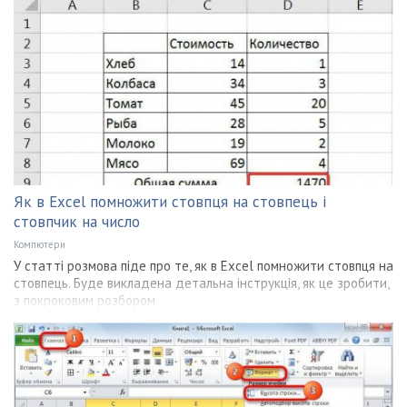
Як в Excel помножити стовпця на стовпець і
стовпчик на число
Компютери
У статті розмова піде про те, як в Excel помножити стовпця на
стовпець. Буде викладена детальна інструкція, як це зробити,
з покроковим розбором