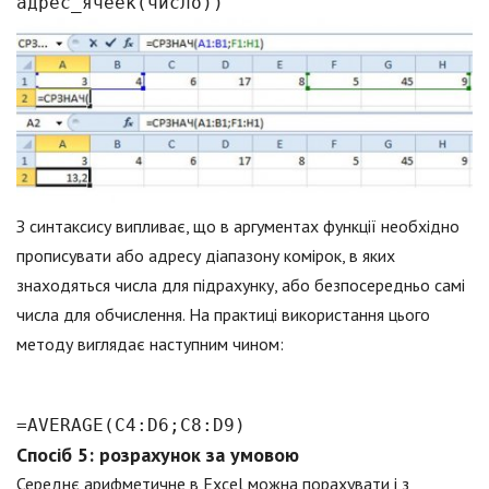
адрес_ячеек(число))
З синтаксису випливає, що в аргументах функції необхідно
прописувати або адресу діапазону комірок, в яких
знаходяться числа для підрахунку, або безпосередньо самі
числа для обчислення. На практиці використання цього
методу виглядає наступним чином:
=AVERAGE(C4:D6;C8:D9)
Спосіб 5: розрахунок за умовою
Середнє арифметичне в Excel можна порахувати і з