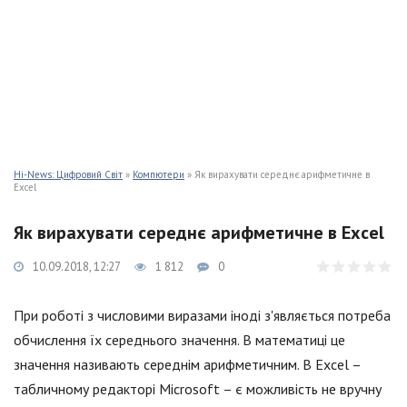
Hi-News: Цифровий Світ
»
Компютери
» Як вирахувати середнє арифметичне в
Excel
Як вирахувати середнє арифметичне в Excel
10.09.2018, 12:27
1 812
0
При роботі з числовими виразами іноді з'являється потреба
обчислення їх середнього значення. В математиці це
значення називають середнім арифметичним. В Excel –
табличному редакторі Microsoft – є можливість не вручну