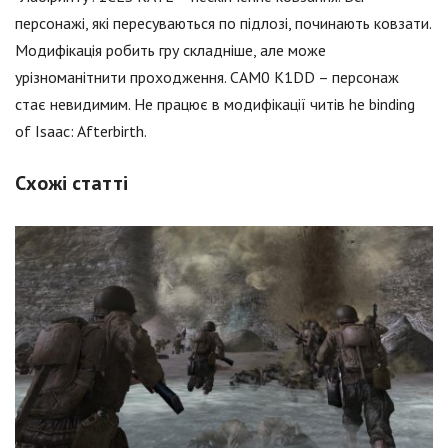
персонажі, які пересуваються по підлозі, починають ковзати.
Модифікація робить гру складніше, але може
урізноманітнити проходження. CAM0 K1DD – персонаж
стає невидимим. Не працює в модифікації читів he binding
of Isaac: Afterbirth.
Схожі статті