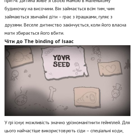
притчі. Дитина живе зі своєю мамою в маленькому
будиночку на височини. Він займається всім тим, чим
займаються звичайні діти – грає з іграшками, гуляє з
друзями. Веселе дитинство закінчується, коли його власна
мати збирається його вбити.
Чіти до The binding of Isaac
У грі існує можливість значно урізноманітнити геймплей. Для
цього найчастіше використовують сіди – спеціальні коди,