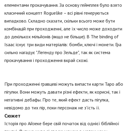
елементами прокачування. За основу геймплея було взято
класичний концепт Roguelike – всі рівні генеруються
випадково. Складно сказати, скільки всього може бути
комбінацій при проходженні, але їх число може доходити
до декількох мільйонів (якщо не більше). В The binding of
Isaac існує три види матеріалів: бомби, ключі і монети. Гра
сильно нагадує "Легенду про Зельде", так як система
прокачування і проходження вкрай схожі.
При проходженні гравцеві можуть випасти карти Таро або
пігулки. Вони можуть давати різні ефекти, як корисні, так і
негативні дебафы. Про те, який ефект дасть пігулка,
невідомо до тих пір, поки персонаж не з'їсть її.
Сюжет
Історія про Айзеке бере свій початок від однієї біблійної