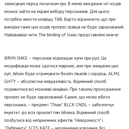
записувані перед початком гри. В меню введення чіт-кодів
можна зайти на екрані вибору персонажів. Для цього
потрібно ввести клавішу TAB. Варто відзначити, що при
використанні цих кодів прогрес гравця не буде зарахований.
Найцікавіші чити The binding of Isaac представлені нижче:
BRVN SNKE – персонаж відкладає купи при русі. Ця
модифікація може здатися марною, але при знищенні цих
куп, Айзек буде отримувати безліч пікапів і сердець. ALM1
GHTY – абсолютна невразливість. Відмінний спосіб
подивитися всі можливі кінцівки. При такому проходження
прогрес не буде зарахований. Єдине, що може вбити
персонажа, – предмет "План". BLCK CNDL – забезпечує
імунітет до всіх прокляттям Айзека. Відмінний спосіб
позбутися від неприємних ефектів "Невідомості" і
"Лабіринту". 1CES KATE – нескінченне ковзання. Всі