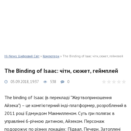
Hi-News: Цифровий Світ
»
Компютери
» The Binding of Isaac: чіти, сюжет, геймплей
The Binding of Isaac: чіти, сюжет, геймплей
05.09.2018, 19:37
538
0
The binding of Isaac (в перекладі "Жертвоприношення
Айзека") – це комп'ютерний інді-платформер, розроблений в
2011 році Едмундом Макмилленом. Суть гри полягає в
управлінні 6-річною дитиною, Айзеком. Персонаж
подорожує по різних локаціях: Підвал, Печери, Затоплені