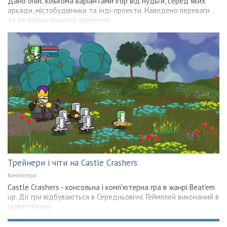
Дано опис кількома варіантами ігор від нудьги, серед яких
аркади, містобудівники та інді-проекти. Наведено переваги
та недоліки кожного окремого
Трейнери і чіти на Castle Crashers
Компютери
Castle Crashers - консольна і комп'ютерна гра в жанрі Beat'em
up. Дії гри відбуваються в Середньовіччі. Геймплей виконаний в
ізометричної