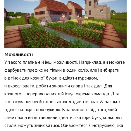
Можливості
У такого плагіна є й інші можливості. Наприклад, ви можете
фарбувати префікс не тільки в один колір, але і вибирати
відтінок для кожної букви, виділяти курсивом,
підкреслювати, робити жирними слова і так далі. Для
кожного з перерахованих дій існує окрема команда. Для
застосування необхідно також додавати знак & разом з
однією конкретною буквою. В залежності від того, який
саме плагін ви встановили, ідентифікатори букв, кольорів і
стилів можуть змінюватися. Ознайомтеся з інструкцією, яка