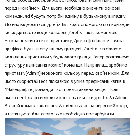
перед нікнеймом. Для цього необхідно вивчити основні
команди, які будуть потрібні адміну в будь-якому випадку.
До них відносяться: /prefix list - за допомогою цієї команди
ви відкриваєте коди кольорів; /prefix - цією командою
можна поміняти свою приставку; /prefix[]nickname - зміна
префікса будь-якому іншому гравцеві; /prefix -r nickname -
видалення приставки у будь-якого гравця. Тепер розглянемо
структуру написання кожної команди. Наприклад, зробимо
приставку[Admin]червоного кольору перед своїм ніком. Для
цього скористайтеся підказкою з усіма префіксами квітів в
"Майнкрафте", команда якої представлена вище. Після
цього необхідно відкрити консоль і ввести /prefix &cAdmin.
В даній команді значення &c відповідає за червоний колір,
а після цього йде слово, яке необхідно пофарбувати.