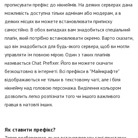
прописувати префікс до нікнеймів. На деяких серверах дана
можливість доступна тільки адмінам або модерам, а в
деяких місцях ви можете встановлювати приписку
самостійно. В обох випадках вам знадобиться спеціальний
плагін, який потрібно встановлювати окремо. Варто сказати,
що він знадобиться для будь-якого сервера, щоб ви могли
управляти їм повною мірою. Один з таких плагінів
називається Chat Prefixer. Його ви можете скачати
безкоштовно в інтернеті. Всі префікси в "Майнкрафте"
відображаються не тільки в текстовому чаті, але і біля
нікнейму над головою персонажа. Виділення кольором
дозволить легко розпізнати того чи іншого важливого
гравця в натовпі інших.
Як ставити префікс?
Тепер розберемося, як же встановлювати самі приставки