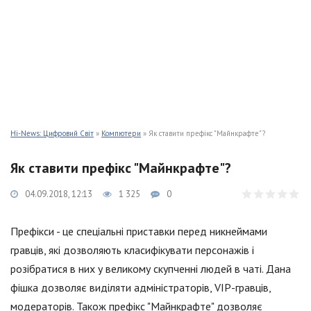
Hi-News: Цифровий Світ
»
Компютери
» Як ставити префікс "Майнкрафте"?
Як ставити префікс "Майнкрафте"?
04.09.2018, 12:13
1 325
0
Префікси - це спеціальні приставки перед никнеймами
гравців, які дозволяють класифікувати персонажів і
розібратися в них у великому скупченні людей в чаті. Дана
фішка дозволяє виділяти адміністраторів, VIP-гравців,
модераторів. Також префікс "Майнкрафте" дозволяє