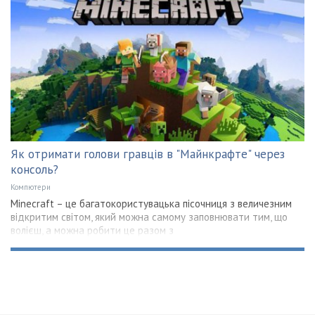
Як отримати голови гравців в "Майнкрафте" через
консоль?
Компютери
Minecraft – це багатокористувацька пісочниця з величезним
відкритим світом, який можна самому заповнювати тим, що
волієш, а можна робити це разом з