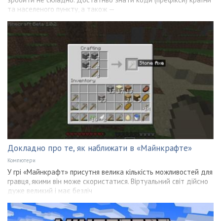
та населеного пункту, а також —
Докладно про те, як наближати в «Майнкрафте»
Компютери
У грі «Майнкрафт» присутня велика кількість можливостей для
гравця, якими він може скористатися. Віртуальний світ дійсно
дуже великий і має безліч