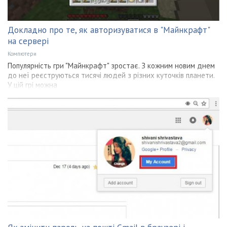
Докладно про те, як авторизуватися в "Майнкрафт"
на сервері
Компютери
Популярність гри "Майнкрафт" зростає. З кожним новим днем
до неї реєструються тисячі людей з різних куточків планети.
У цій грі можна