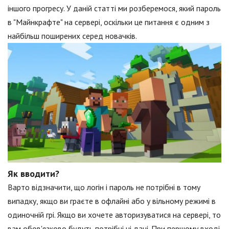
іншого прогресу. У даній статті ми розберемося, який пароль
в "Майнкрафте" на сервері, оскільки це питання є одним з
найбільш поширених серед новачків.
Як вводити?
Варто відзначити, що логін і пароль не потрібні в тому
випадку, якщо ви граєте в офлайні або у вільному режимі в
одиночній грі. Якщо ви хочете авторизуватися на сервері, то
вам обов'язково будуть потрібні ці дані. При першому вході