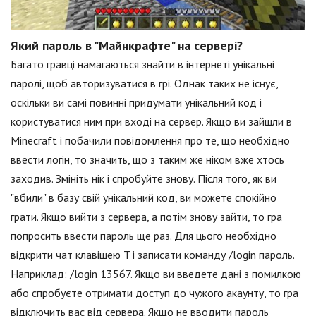
Який пароль в "Майнкрафте" на сервері?
Багато гравці намагаються знайти в інтернеті унікальні
паролі, щоб авторизуватися в грі. Однак таких не існує,
оскільки ви самі повинні придумати унікальний код і
користуватися ним при вході на сервер. Якщо ви зайшли в
Minecraft і побачили повідомлення про те, що необхідно
ввести логін, то значить, що з таким же ніком вже хтось
заходив. Змініть нік і спробуйте знову. Після того, як ви
"вбили" в базу свій унікальний код, ви можете спокійно
грати. Якщо вийти з сервера, а потім знову зайти, то гра
попросить ввести пароль ще раз. Для цього необхідно
відкрити чат клавішею T і записати команду /login пароль.
Наприклад: /login 13567. Якщо ви введете дані з помилкою
або спробуєте отримати доступ до чужого акаунту, то гра
відключить вас від сервера. Якщо не вводити пароль