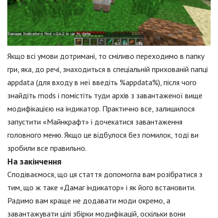
Якщо всі умови дотримані, то сміливо переходимо в папку
гри, яка, до речі, знаходиться в спеціальній прихованій папці
appdata (для входу в неї введіть %appdata%), після чого
знайдіть mods і помістіть туди архів з завантаженої вище
модифікацією на індикатор. Практично все, залишилося
запустити «Майнкрафт» і дочекатися завантаження
головного меню. Якщо це відбулося без помилок, тоді ви
зробили все правильно.
На закінчення
Сподіваємося, що ця стаття допомогла вам розібратися з
тим, що ж таке «Дамаг індикатор» і як його встановити.
Радимо вам краще не додавати моди окремо, а
завантажувати цілі збірки модифікацій, оскільки вони