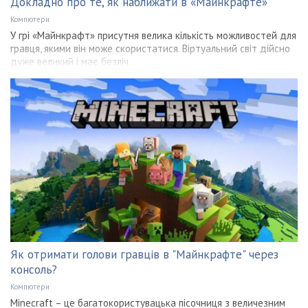
Докладно про те, як наближати в «Майнкрафте»
Компютери
У грі «Майнкрафт» присутня велика кількість можливостей для
гравця, якими він може скористатися. Віртуальний світ дійсно
дуже великий і має безліч
Як отримати голови гравців в "Майнкрафте" через
консоль?
Компютери
Minecraft – це багатокористувацька пісочниця з величезним