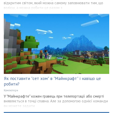
відкритим світом, який можна самому заповнювати тим, що
волієш, а можна робити це разом з
Як поставити "сет хом" в "Майнкрафт" і навіщо це
робити?
Компютери
У "Майнкрафте" кожен гравець при телепортації або смерті
виявляється в точці спавна. Але за допомогою однієї команди
ви можете задати