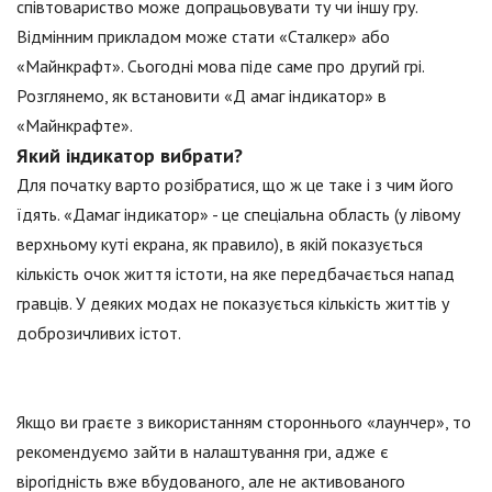
співтовариство може допрацьовувати ту чи іншу гру.
Відмінним прикладом може стати «Сталкер» або
«Майнкрафт». Сьогодні мова піде саме про другий грі.
Розглянемо, як встановити «Д амаг індикатор» в
«Майнкрафте».
Який індикатор вибрати?
Для початку варто розібратися, що ж це таке і з чим його
їдять. «Дамаг індикатор» - це спеціальна область (у лівому
верхньому куті екрана, як правило), в якій показується
кількість очок життя істоти, на яке передбачається напад
гравців. У деяких модах не показується кількість життів у
доброзичливих істот.
Якщо ви граєте з використанням стороннього «лаунчер», то
рекомендуємо зайти в налаштування гри, адже є
вірогідність вже вбудованого, але не активованого