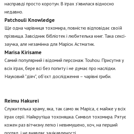
насправді просто коротун. В іграх з'явилася відносно
недавно.
Patchouli Knowledge
Ще одна чарівниця тохомира, повністю відповідає своїй
прізвища. Завсідник бібліотек і любителька книг. Така сексі-
заучка, але незамінна для Маріси. Астматик.
Marisa Kirisame
Самий популярний і відомий персонаж Touhou. Присутня у
всіх іграх, бере всі без попиту і не думає про наслідки.
Науковий "діяч", об'єкт дослідження – чарівні гриби.
Reimu Hakurei
Служителька храму, яка, так само як Маріса, є майже у всіх
іграх серії. Найкрутіша тохоняшка. Символ тохомира. Рятує
кожен раз вітчизну легко і невимушено, хоч, на перший
погляд, і не виявляє зацікавленості.