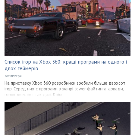
Список ігор на Xbox 360: кращі програми на одного і
двох геймерів
Компютери
На приставку Xbox 360 розробники зробили більше двохсот
ігор. Серед них є програми в жанрі tower файтинга, аркади,
гонок, квестів і так далі. Крім