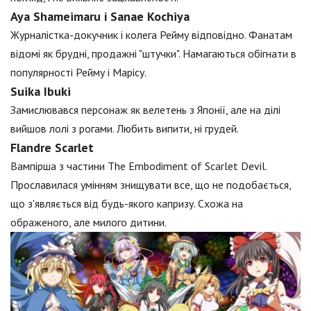
Aya Shameimaru і Sanae Kochiya
Журналістка-докучник і колега Рейму відповідно. Фанатам
відомі як брудні, продажні "штучки". Намагаються обігнати в
популярності Рейму і Марісу.
Suika Ibuki
Замислювався персонаж як велетень з Японії, але на ділі
вийшов лолі з рогами. Любить випити, ні грудей.
Flandre Scarlet
Вампірша з частини The Embodiment of Scarlet Devil.
Прославилася умінням знищувати все, що не подобається,
що з'являється від будь-якого капризу. Схожа на
ображеного, але милого дитини.