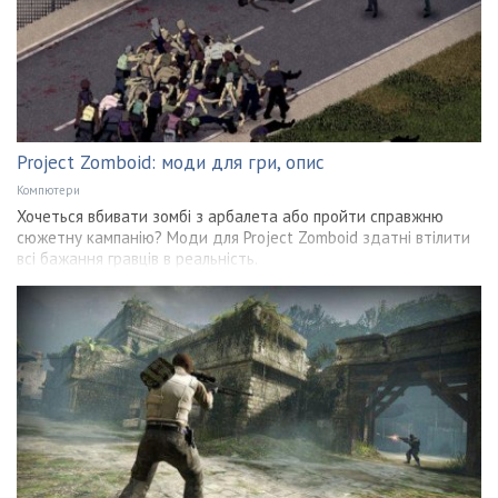
Project Zomboid: моди для гри, опис
Компютери
Хочеться вбивати зомбі з арбалета або пройти справжню
сюжетну кампанію? Моди для Project Zomboid здатні втілити
всі бажання гравців в реальність.