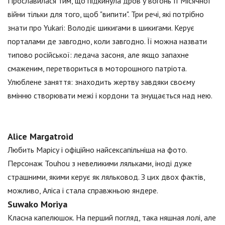
Прославилася тим, що підкинула дров у вогонь II Місячної
війни тільки для того, щоб "випити". Три речі, які потрібно
знати про Yukari: Володіє шикигами в шикигами. Керує
порталами де завгодно, коли завгодно. Її можна назвати
типово російської: ледача засоня, але якщо запахне
смаженим, перетвориться в моторошного патріота.
Улюблене заняття: знаходить жертву завдяки своєму
вмінню створювати межі і кордони та знущається над нею.
Alice Margatroid
Любить Марісу і офіційно найсексапільніша на фото.
Персонаж Touhou з невеликими ляльками, іноді дуже
страшними, якими керує як ляльковод. З цих двох фактів,
можливо, Аліса і стала справжньою яндере.
Suwako Moriya
Класна капелюшок. На перший погляд, така няшная лолі, але