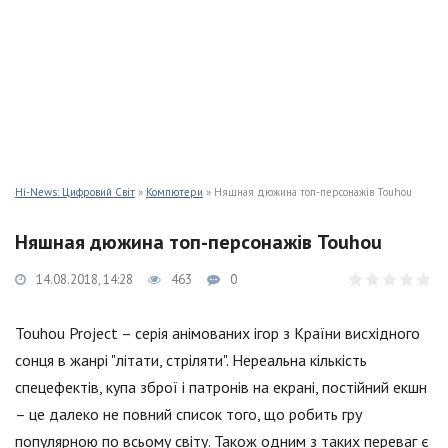
Hi-News: Цифровий Світ
»
Компютери
» Няшная дюжина топ-персонажів Touhou
Няшная дюжина топ-персонажів Touhou
14.08.2018, 14:28
463
0
Touhou Project – серія анімованих ігор з Країни висхідного
сонця в жанрі "літати, стріляти". Нереальна кількість
спецефектів, купа зброї і патронів на екрані, постійний екшн
– це далеко не повний список того, що робить гру
популярною по всьому світу. Також одним з таких переваг є