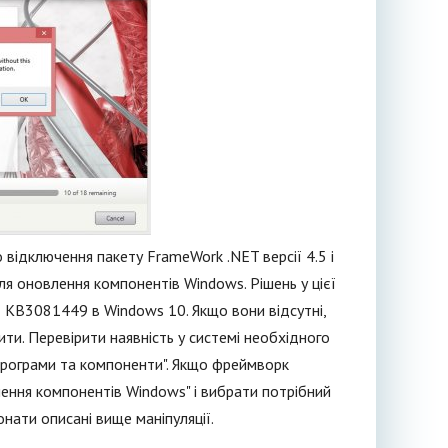
 відключення пакету FrameWork .NET версії 4.5 і
сля оновлення компонентів Windows. Рішень у цієї
KB3081449 в Windows 10. Якщо вони відсутні,
ти. Перевірити наявність у системі необхідного
"Програми та компоненти". Якщо фреймворк
чення компонентів Windows" і вибрати потрібний
нати описані вище маніпуляції.