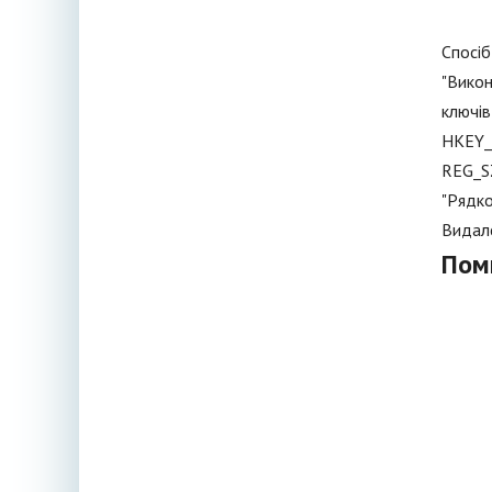
Спосіб
"Викон
ключів
HKEY_L
REG_SZ
"Рядко
Видале
Пом