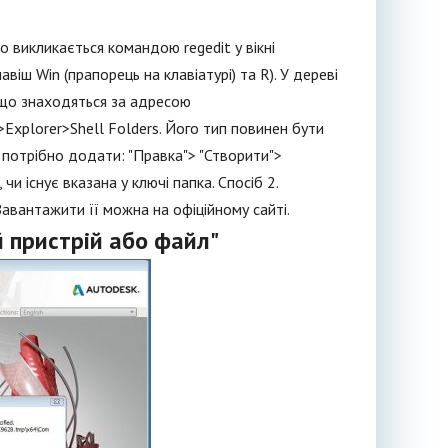
о викликається командою regedit у вікні
віш Win (прапорець на клавіатурі) та R). У дереві
 що знаходяться за адресою
plorer>Shell Folders. Його тип повинен бути
о потрібно додати: "Правка"> "Створити">
и існує вказана у ключі папка. Спосіб 2.
Завантажити її можна на офіційному сайті.
 пристрій або файл"