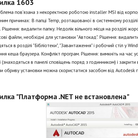
илка 1603
блема пов'язана з некоректною роботою installer MSI від корпо
ним причинах: В папці Temp, розташованої в системному розділ
. Рішення: видалити папку. Недолік вільного місця на розділі жо
ові файли, необхідні для установки "Автокад". Рішення: видалит
яться в розділі "Бібліотеки", "Завантаження" і робочий стіл у W
ня кеша браузера. Конфлікт програм. Рішення: вимкніть на час 
 (знаходяться в панелі сповіщень поряд з годинником) і закрити 
и обриву установки можна скористатися засобом від Autodesk п
илка "Платформа .NET не встановлена"