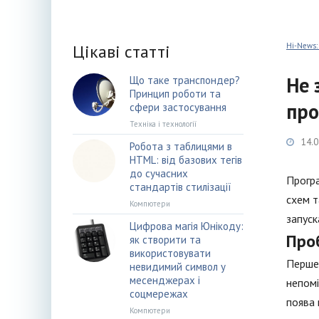
Цікаві статті
Hi-News:
Не 
Що таке транспондер?
Принцип роботи та
про
сфери застосування
Техніка і технології
14.0
Робота з таблицями в
HTML: від базових тегів
до сучасних
Програ
стандартів стилізації
схем т
Компютери
запуск
Цифрова магія Юнікоду:
Про
як створити та
використовувати
Перше,
невидимий символ у
месенджерах і
непомі
соцмережах
поява 
Компютери