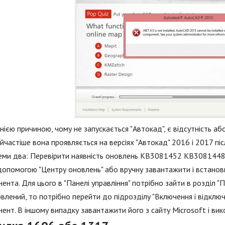
ією причиною, чому не запускається "Автокад", є відсутність або
айчастіше вона проявляється на версіях "Автокад" 2016 і 2017 пі
ми два: Перевірити наявність оновлень KB3081452 KB3081448 
допомогою "Центру оновлень" або вручну завантажити і встанови
ента. Для цього в "Панелі управління" потрібно зайти в розділ 
влений, то потрібно перейти до підрозділу "Включення і відклю
ент. В іншому випадку завантажити його з сайту Microsoft і вико