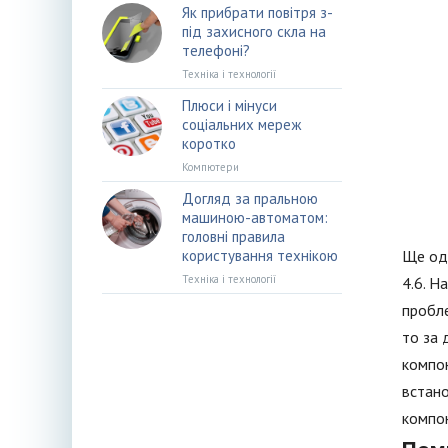
Як прибрати повітря з-
під захисного скла на
телефоні?
Техніка і технології
Плюси і мінуси
соціальних мереж
коротко
Компютери
Догляд за пральною
машиною-автоматом:
головні правила
користування технікою
Ще одн
Техніка і технології
4.6. Н
пробле
то за 
компон
встано
компон