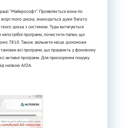
рації "Майкрософт". Проявляється вона по
і жорсткого диска, знаходиться дуже багато
рсткого диска з системою. Туди витягуються
и непотрібні програми, почистити папки, що
indows 7810. Також звільнити місце допоможе
установки всі програми, що працюють у фоновому
всі активні програми. Для прискорення пошуку
ід назвою AIDA.