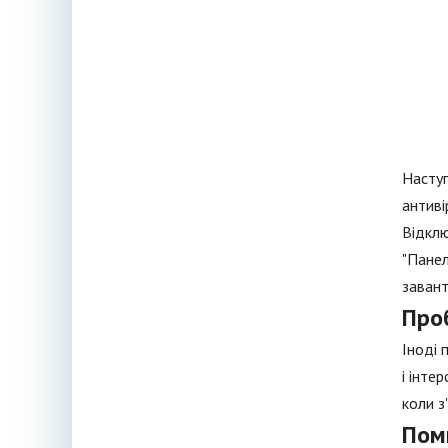
Наступ
антиві
Відклю
"Панел
завант
Про
Іноді 
і інте
коли з
Пом