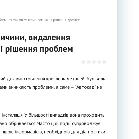
блемних файлів, фатальні помилки і рішення проблем
ричини, видалення
 і рішення проблем
ий для виготовлення креслень деталей, будівель,
рами виникають проблеми, а саме – "Автокад" не
 інсталяція. У більшості випадків вона проходить
вано обривається. Часто цієї події супроводжує
 іншою інформацією, необхідною для діагностики.