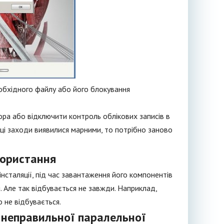
необхідного файлу або його блокування
ора або відключити контроль облікових записів в
о ці заходи виявилися марними, то потрібно заново
користання
і інсталяції, під час завантаження його компонентів
. Але так відбувається не завжди. Наприклад,
о не відбувається.
 неправильної паралельної