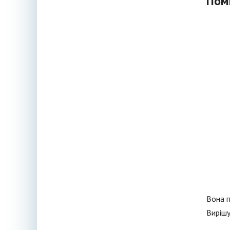
Пом
Вона п
Вирішу