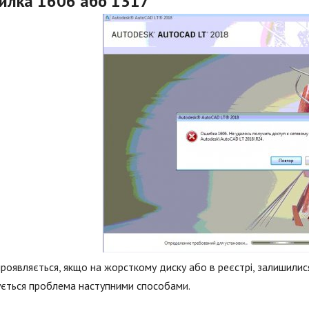
илка 1606 або 1317
роявляється, якщо на жорсткому диску або в реєстрі, залишилися 
ється проблема наступними способами.