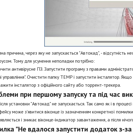
на причина, через яку не запускається "Автокад", - відсутність 
русом. Тому для усунення неполадки потрібно:
чити антивірусне ПЗ. Запустити програму з правами адміністрат
і управління". Очистити папку TEMP і запустити інсталятор. Якщ
ажити інсталятор з офіційного сайту або торрент-трекера.
блеми при першому запуску та під час ви
після установки "Автокад" не запускається. Так само як і в процес
рфейсу може з'явитися віконце із зазначенням конкретної помилки
'являється і зникає віконце-індикатор завантаження, а після нічог
илка "Не вдалося запустити додаток з-за