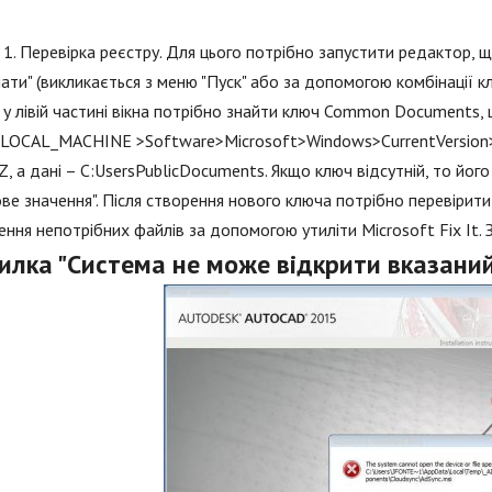
 1. Перевірка реєстру. Для цього потрібно запустити редактор, щ
ати" (викликається з меню "Пуск" або за допомогою комбінації кла
 у лівій частині вікна потрібно знайти ключ Common Documents,
OCAL_MACHINE >Software>Microsoft>Windows>CurrentVersion>Ex
, а дані – C:UsersPublicDocuments. Якщо ключ відсутній, то йог
ве значення". Після створення нового ключа потрібно перевірити, ч
ння непотрібних файлів за допомогою утиліти Microsoft Fix It. 
илка "Система не може відкрити вказаний