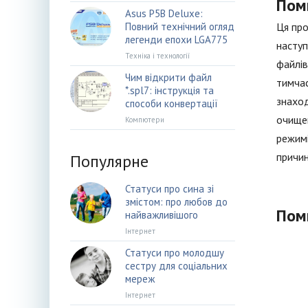
Пом
Asus P5B Deluxe:
Повний технічний огляд
Ця про
легенди епохи LGA775
наступ
Техніка і технології
файлів
Чим відкрити файл
тимчас
*.spl7: інструкція та
знаход
способи конвертації
очищен
Компютери
режимі
причин
Популярне
Статуси про сина зі
змістом: про любов до
Пом
найважливішого
Інтернет
Статуси про молодшу
сестру для соціальних
мереж
Інтернет