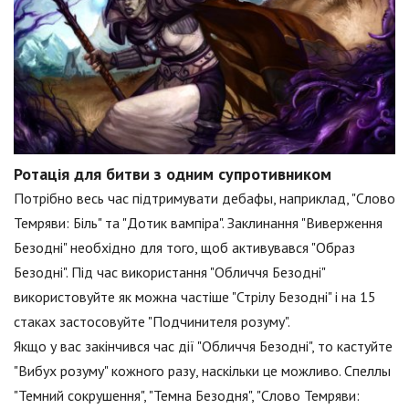
Ротація для битви з одним супротивником
Потрібно весь час підтримувати дебафы, наприклад, "Слово
Темряви: Біль" та "Дотик вампіра". Заклинання "Виверження
Безодні" необхідно для того, щоб активувався "Образ
Безодні". Під час використання "Обличчя Безодні"
використовуйте як можна частіше "Стрілу Безодні" і на 15
стаках застосовуйте "Подчинителя розуму".
Якщо у вас закінчився час дії "Обличчя Безодні", то кастуйте
"Вибух розуму" кожного разу, наскільки це можливо. Спеллы
"Темний сокрушення", "Темна Безодня", "Слово Темряви: