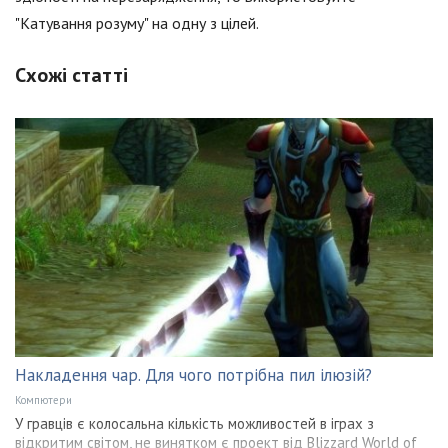
"Катування розуму" на одну з цілей.
Схожі статті
Накладення чар. Для чого потрібна пил ілюзій?
Компютери
У гравців є колосальна кількість можливостей в іграх з
відкритим світом, не винятком є проект від Blizzard World of