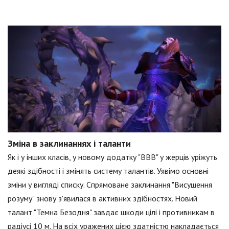
Зміна в заклинаннях і таланти
Як і у інших класів, у новому додатку "ВВВ" у жерців уріжуть
деякі здібності і змінять систему талантів. Уявімо основні
зміни у вигляді списку. Спрямоване заклинання "Висушення
розуму" знову з'явилася в активних здібностях. Новий
талант "Темна Безодня" завдає шкоди цілі і противникам в
радіусі 10 м. На всіх уражених цією здатністю накладається