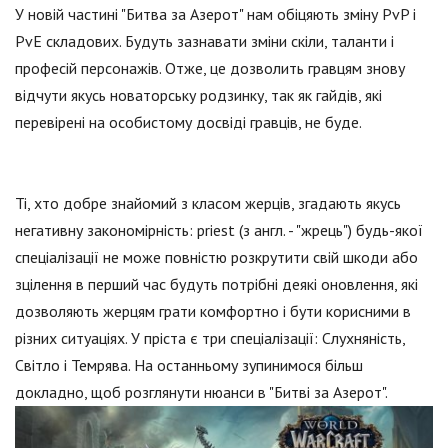
У новій частині "Битва за Азерот" нам обіцяють зміну PvP і
PvE складових. Будуть зазнавати зміни скіли, таланти і
професій персонажів. Отже, це дозволить гравцям знову
відчути якусь новаторську родзинку, так як гайдів, які
перевірені на особистому досвіді гравців, не буде.
Ті, хто добре знайомий з класом жерців, згадають якусь
негативну закономірність: priest (з англ. - "жрець") будь-якої
спеціалізації не може повністю розкрутити свій шкоди або
зцілення в перший час будуть потрібні деякі оновлення, які
дозволяють жерцям грати комфортно і бути корисними в
різних ситуаціях. У пріста є три спеціалізації: Слухняність,
Світло і Темрява. На останньому зупинимося більш
докладно, щоб розглянути нюанси в "Битві за Азерот".