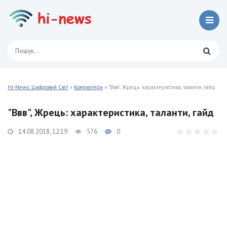
Hi-News: Цифровий Світ
»
Компютери
» "Ввв", Жрець: характеристика, таланти, гайд
"Ввв", Жрець: характеристика, таланти, гайд
14.08.2018, 12:19
576
0