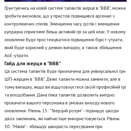
Ґрунтуючись на новій системі талантів жерця в "ВВВ", можна
зробити висновок, що у пристов підвищився арсенал з
контролюючих спелів. Зменшення часу дотів і зменшення
кулдауна сприятиме більш активній грі за цей клас. У новому
оновленні буде простежуватися підвищення бурст-утрати,
який буде корисний у деяких випадку, а також збільшення
АоЕ-утрати.
Гайд для жерця в "ВВВ"
Ця система талантів буде призначена для універсальної гри
ШП-жерцем в "ВВВ". Деякі таланти можна замінити, але в
тому випадку, якщо ви відштовхуєтеся своїй професійній грі
та вподобання. Дана гілка талантів дозволить вигідно
прокачати вашого персонажа в умовах виходу нового
оновлення: Рівень 15: "Твердий розум" - підвищує шкоди
двох заклинань, які найчастіше використовуються. Рівень
30: "Манія" - збільшує швидкість пересування при