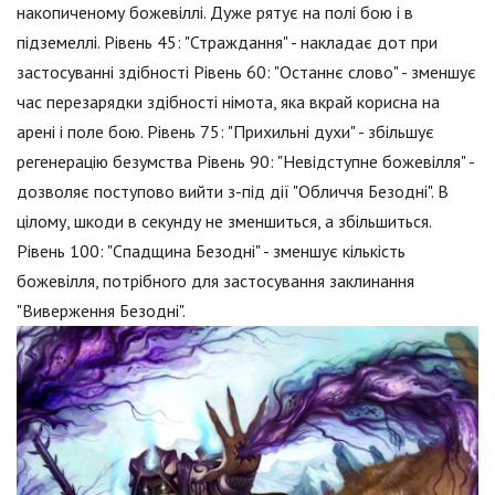
накопиченому божевіллі. Дуже рятує на полі бою і в
підземеллі. Рівень 45: "Страждання" - накладає дот при
застосуванні здібності Рівень 60: "Останнє слово" - зменшує
час перезарядки здібності німота, яка вкрай корисна на
арені і поле бою. Рівень 75: "Прихильні духи" - збільшує
регенерацію безумства Рівень 90: "Невідступне божевілля" -
дозволяє поступово вийти з-під дії "Обличчя Безодні". В
цілому, шкоди в секунду не зменшиться, а збільшиться.
Рівень 100: "Спадщина Безодні" - зменшує кількість
божевілля, потрібного для застосування заклинання
"Виверження Безодні".