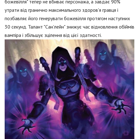
божевілля" тепер не вбиває персонажа, а завдає 90%
утрати від гранично максимального здоров'я гравця і
позбавляє його генерувати божевілля протягом наступних
30 секунд. Талант "Сан'лейн" знижує час відновлення обіймів
вампіра і збільшує зцілення від цієї здатності.