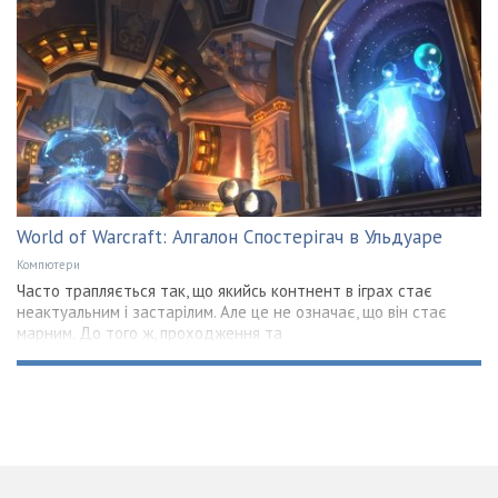
World of Warcraft: Алгалон Спостерігач в Ульдуаре
Компютери
Часто трапляється так, що якийсь контнент в іграх стає
неактуальним і застарілим. Але це не означає, що він стає
марним. До того ж, проходження та