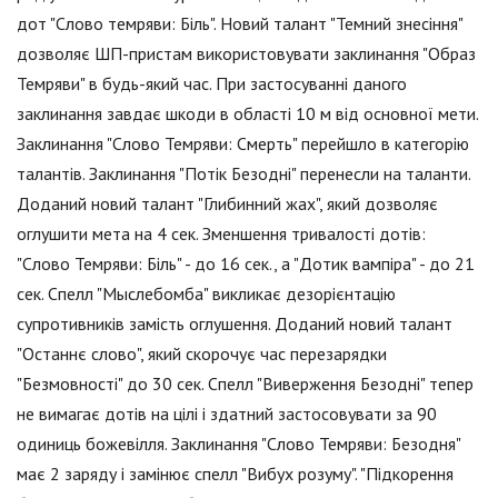
дот "Слово темряви: Біль". Новий талант "Темний знесіння"
дозволяє ШП-пристам використовувати заклинання "Образ
Темряви" в будь-який час. При застосуванні даного
заклинання завдає шкоди в області 10 м від основної мети.
Заклинання "Слово Темряви: Смерть" перейшло в категорію
талантів. Заклинання "Потік Безодні" перенесли на таланти.
Доданий новий талант "Глибинний жах", який дозволяє
оглушити мета на 4 сек. Зменшення тривалості дотів:
"Слово Темряви: Біль" - до 16 сек., а "Дотик вампіра" - до 21
сек. Спелл "Мыслебомба" викликає дезорієнтацію
супротивників замість оглушення. Доданий новий талант
"Останнє слово", який скорочує час перезарядки
"Безмовності" до 30 сек. Спелл "Виверження Безодні" тепер
не вимагає дотів на цілі і здатний застосовувати за 90
одиниць божевілля. Заклинання "Слово Темряви: Безодня"
має 2 заряду і замінює спелл "Вибух розуму". "Підкорення