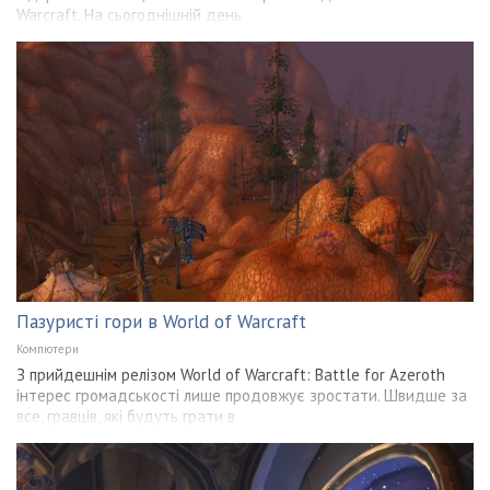
Warcraft. На сьогоднішній день
Пазуристі гори в World of Warcraft
Компютери
З прийдешнім релізом World of Warcraft: Battle for Azeroth
інтерес громадськості лише продовжує зростати. Швидше за
все, гравців, які будуть грати в