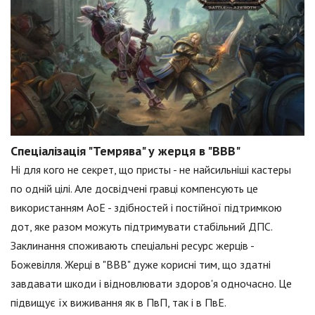
Спеціалізація "Темрява" у жерця в "ВВВ"
Ні для кого не секрет, що присты - не найсильніші кастеры
по одній цілі. Але досвідчені гравці компенсують це
використанням АоЕ - здібностей і постійної підтримкою
дот, яке разом можуть підтримувати стабільний ДПС.
Заклинання споживають спеціальні ресурс жерців -
Божевілля. Жерці в "ВВВ" дуже корисні тим, що здатні
завдавати шкоди і відновлювати здоров'я одночасно. Це
підвищує їх виживання як в ПвП, так і в ПвЕ.