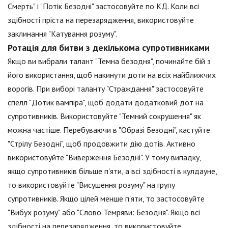
Смерть" і "Потік Безодні" застосовуйте по КД. Коли всі
здібності пріста на перезарядження, використовуйте
заклинання "Катування розуму".
Ротація для битви з декількома супротивниками
Якщо ви вибрали талант "Темна безодня", починайте бій з
його використання, щоб накинути доти на всіх найближчих
ворогів. При виборі таланту "Страждання" застосовуйте
спелл "Дотик вампіра", щоб додати додатковий дот на
супротивників. Використовуйте "Темний сокрушення" як
можна частіше. Перебуваючи в "Образі Безодні", кастуйте
"Стрілу Безодні", щоб продовжити дію дотів. Активно
використовуйте "Виверження Безодні". У тому випадку,
якщо супротивників більше п'яти, а всі здібності в кулдауне,
то використовуйте "Висушення розуму" на групу
супротивників. Якщо цілей менше п'яти, то застосовуйте
"Вибух розуму" або "Слово Темряви: Безодня". Якщо всі
здібності на перезарядження, то використовуйте