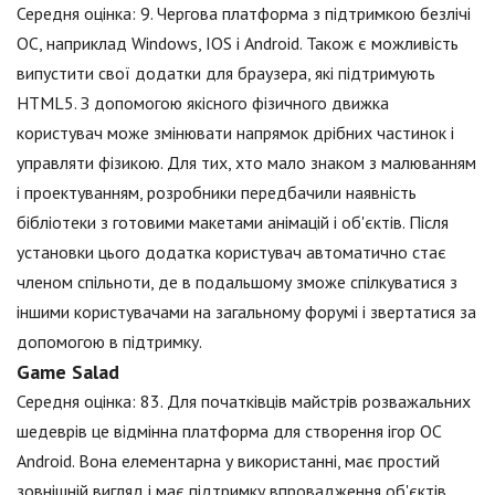
Середня оцінка: 9. Чергова платформа з підтримкою безлічі
ОС, наприклад Windows, IOS і Android. Також є можливість
випустити свої додатки для браузера, які підтримують
HTML5. З допомогою якісного фізичного движка
користувач може змінювати напрямок дрібних частинок і
управляти фізикою. Для тих, хто мало знаком з малюванням
і проектуванням, розробники передбачили наявність
бібліотеки з готовими макетами анімацій і об'єктів. Після
установки цього додатка користувач автоматично стає
членом спільноти, де в подальшому зможе спілкуватися з
іншими користувачами на загальному форумі і звертатися за
допомогою в підтримку.
Game Salad
Середня оцінка: 83. Для початківців майстрів розважальних
шедеврів це відмінна платформа для створення ігор ОС
Android. Вона елементарна у використанні, має простий
зовнішній вигляд і має підтримку впровадження об'єктів