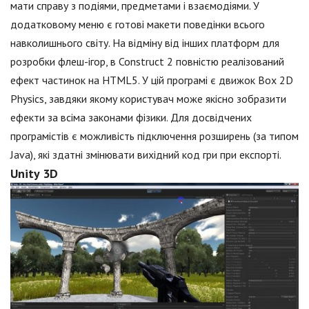
мати справу з подіями, предметами і взаємодіями. У
додатковому меню є готові макети поведінки всього
навколишнього світу. На відміну від інших платформ для
розробки флеш-ігор, в Construct 2 повністю реалізований
ефект частинок на HTML5. У цій програмі є движок Box 2D
Physics, завдяки якому користувач може якісно зобразити
ефекти за всіма законами фізики. Для досвідчених
програмістів є можливість підключення розширень (за типом
Java), які здатні змінювати вихідний код гри при експорті.
Unity 3D