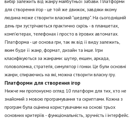
вибір залежить від жанру майбутньої забави. Платформи
для створення ігор - це той же движок, завдяки якому
людина може створити власний "шедевр". На сьогоднішній
день гри зустрічаються практично скрізь - в планшетах,
комп'ютерах, телефонах і просто в ігрових автоматах.
Платформа - це основа гри, так як від її виду залежить,
яким буде її жанр, формат, дизайн та інше. Ігри
класифікуються за жанрами: шутер, екшен, аркада,
головоломка, стратегія, симулятор і гонки. Це були основні
жанри, спираючись на які, можна створити власну гру.
Платформи для створення ігор
Нижче ми пропонуємо огляд 10 платформ для тих, хто не
знайомий з мовою програмування та скриптами. Кожна з
програм була оцінена користувачами на основі трьох
основних критеріїв - функціональність, зручність і інтерфейс.