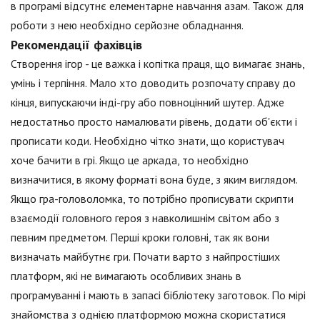
в програмі відсутнє елементарне навчання азам. Також для
роботи з нею необхідно серйозне обладнання.
Рекомендації фахівців
Створення ігор - це важка і копітка праця, що вимагає знань,
умінь і терпіння. Мало хто доводить розпочату справу до
кінця, випускаючи інді-гру або повноцінний шутер. Адже
недостатньо просто намалювати рівень, додати об'єкти і
прописати коди. Необхідно чітко знати, що користувач
хоче бачити в грі. Якщо це аркада, то необхідно
визначитися, в якому форматі вона буде, з яким виглядом.
Якщо гра-головоломка, то потрібно прописувати скрипти
взаємодії головного героя з навколишнім світом або з
певним предметом. Перші кроки головні, так як вони
визначать майбутнє гри. Почати варто з найпростіших
платформ, які не вимагають особливих знань в
програмуванні і мають в запасі бібліотеку заготовок. По мірі
знайомства з однією платформою можна скористатися