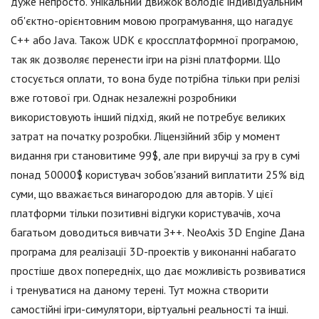
дуже непросто. Унікальний движок володіє індивідуальним
об'єктно-орієнтовним мовою програмування, що нагадує
С++ або Java. Також UDK є кроссплатформної програмою,
так як дозволяє перенести ігри на різні платформи. Що
стосується оплати, то вона буде потрібна тільки при релізі
вже готової гри. Однак незалежні розробники
використовують інший підхід, який не потребує великих
затрат на початку розробки. Ліцензійний збір у момент
видання гри становитиме 99$, але при виручці за гру в сумі
понад 50000$ користувач зобов'язаний виплатити 25% від
суми, що вважається винагородою для авторів. У цієї
платформи тільки позитивні відгуки користувачів, хоча
багатьом доводиться вивчати З++. NeoAxis 3D Engine Дана
програма для реалізації 3D-проектів у виконанні набагато
простіше двох попередніх, що дає можливість розвиватися
і тренуватися на даному терені. Тут можна створити
самостійні ігри-симулятори, віртуальні реальності та інші.