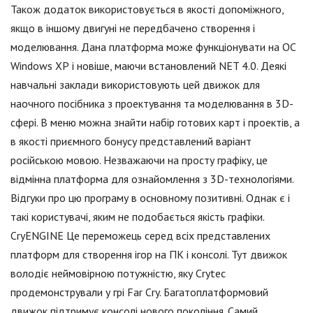
Також додаток використовується в якості допоміжного,
якщо в іншому двигуні не передбачено створення і
моделювання. Дана платформа може функціонувати на ОС
Windows ХР і новіше, маючи встановлений NET 4.0. Деякі
навчальні заклади використовують цей движок для
наочного посібника з проектування та моделювання в 3D-
сфері. В меню можна знайти набір готових карт і проектів, а
в якості приємного бонусу представлений варіант
російською мовою. Незважаючи на просту графіку, це
відмінна платформа для ознайомлення з 3D-технологіями.
Відгуки про цю програму в основному позитивні. Однак є і
такі користувачі, яким не подобається якість графіки.
CryENGINE Це переможець серед всіх представлених
платформ для створення ігор на ПК і консолі. Тут движок
володіє неймовірною потужністю, яку Crytec
продемонстрували у грі Far Cry. Багатоплатформовий
движок підтримує консолі нового покоління. Самий