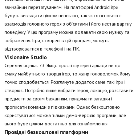
звичайним перетягуванням. На платформі Android ігри
будуть виглядати цілком непогано, так як їх основою є
взаємодія головного героя з об'єктами і його нестандартну
поведінку. У цю програму можна додавати свою музику та
зображення. Ігри, створені в цій програмі, можуть
відтворюватися в телефоні і на ПК.
Visionaire Studio
Середня оцінка: 73. Якщо прості шутери і аркади не до
смаку майбутнього творця ігор, то жанр головоломок йому
точно сподобається. Розглянуте додаток саме такі ігри і
створює. Потрібно лише вибрати героя, локацію, розставити
предмети за своїм бажанням, придумати загадки і
прописати команди з підказками. Однак безкоштовно
користуватися можна тільки демо-версією програми, але
цього буде цілком достатньо для ознайомлення.
Провідні безкоштовні платформи