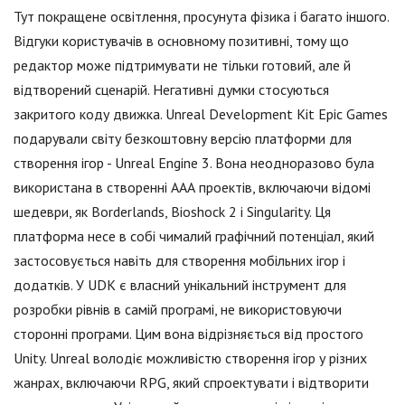
Тут покращене освітлення, просунута фізика і багато іншого.
Відгуки користувачів в основному позитивні, тому що
редактор може підтримувати не тільки готовий, але й
відтворений сценарій. Негативні думки стосуються
закритого коду движка. Unreal Development Kit Epic Games
подарували світу безкоштовну версію платформи для
створення ігор - Unreal Engine 3. Вона неодноразово була
використана в створенні ААА проектів, включаючи відомі
шедеври, як Borderlands, Bioshock 2 і Singularity. Ця
платформа несе в собі чималий графічний потенціал, який
застосовується навіть для створення мобільних ігор і
додатків. У UDK є власний унікальний інструмент для
розробки рівнів в самій програмі, не використовуючи
сторонні програми. Цим вона відрізняється від простого
Unity. Unreal володіє можливістю створення ігор у різних
жанрах, включаючи RPG, який спроектувати і відтворити