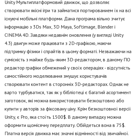
Unity Мультиплатформовий движок, що дозволяє
створювати якісні ігри та займатися портированием їх на всі
існуючі мобільні платформи. Дана програма вільно зчитує
інформацію з 3Ds Max, 3D Maya, Softimage, Blender і
CINEMA 4D. Завдяки недавнім оновлення (у вигляді Unity
4.3) двигун може працювати з 2D-графікою, маючи
підтримку фізики і спрайтів в цьому форматі. Незважаючи на
сумісність з майже будь-яким 3D-редактором, в даному ПО
редактор графіки обмежений у своїх операціях - відсутність
самостійного моделювання змушує користувачів
створювати контент в сторонніх 3D-редакторах. Однак не
варто турбуватися, так як у бібліотеці є багатий асортимент
заготовок, які можна використовувати безкоштовно або
купити у авторів за фіксовану ціну. Крім безкоштовної версії
Unity, є Pro, яка стоїть 1500$. В даному випадку можна
оформити щомісячну передплату. Обійдеться вона в 75$.
Платна версія движка має значні відмінності від звичайної.