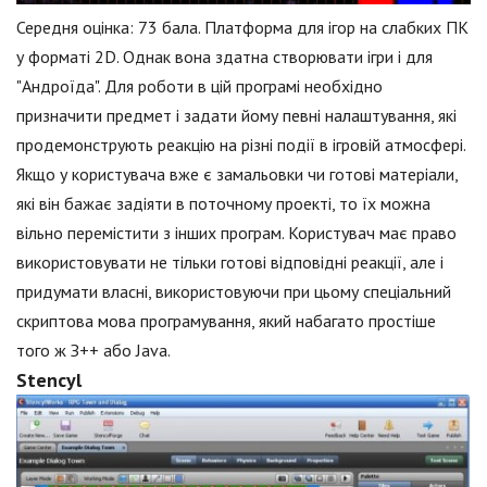
Середня оцінка: 73 бала. Платформа для ігор на слабких ПК
у форматі 2D. Однак вона здатна створювати ігри і для
"Андроїда". Для роботи в цій програмі необхідно
призначити предмет і задати йому певні налаштування, які
продемонструють реакцію на різні події в ігровій атмосфері.
Якщо у користувача вже є замальовки чи готові матеріали,
які він бажає задіяти в поточному проекті, то їх можна
вільно перемістити з інших програм. Користувач має право
використовувати не тільки готові відповідні реакції, але і
придумати власні, використовуючи при цьому спеціальний
скриптова мова програмування, який набагато простіше
того ж З++ або Java.
Stencyl