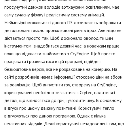
просунутий движок володіє артхаусним освітленням, має
саму сучасну фізику і реалістичну систему анімацій.
Неймовірні можливості даного ПЗ дозволяють зображати
деталізовані і якісно промальовані рівні в іграх. Але ніщо не
дістається просто так. Щоб досконало оволодіти цим
інструментом, знадобиться деякий час, а новачкам краще
поки що відкласти знайомство з CryEngine. Щоб просто
працювати і розвиватися в цій програмі, підійде і
безкоштовна версія, яка не розрахована на комерцію. На
сайті розробників немає інформації стосовно ціни на збори
за реалізацію. Щоб випустити гру, створену на CryEngine,
користувачеві необхідно зв'язатися з Crytec, надати всі
деталі, що відносяться до гри, і узгодити ціну. В основному
відгуки про цьому движку позитивні. Користувачі тепло
відгукуються про даною програмою. Однак є кілька
негативних відгуків. Деякі користувачі незадоволені тим, що