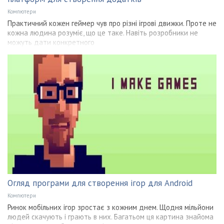
Компютери
Практичний кожен геймер чув про різні ігрові движки. Проте не
кожна людина розуміє, що це таке. Навіть розробники не
можуть дати конкретного
Огляд програми для створення ігор для Android
Компютери
Ринок мобільних ігор зростає з кожним днем. Щодня мільйони
людей скачують і грають в них. Багатьом ця картина знайома