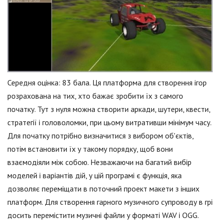
Середня оцінка: 83 бала. Ця платформа для створення ігор
розрахована на тих, хто бажає зробити їх з самого
початку. Тут з нуля можна створити аркади, шутери, квести,
стратегії і головоломки, при цьому витративши мінімум часу.
Для початку потрібно визначитися з вибором об'єктів,
потім встановити їх у такому порядку, щоб вони
взаємодіяли між собою. Незважаючи на багатий вибір
моделей і варіантів дій, у цій програмі є функція, яка
дозволяє переміщати в поточний проект макети з інших
платформ. Для створення гарного музичного супроводу в грі
досить перемістити музичні файли у форматі WAV і OGG.