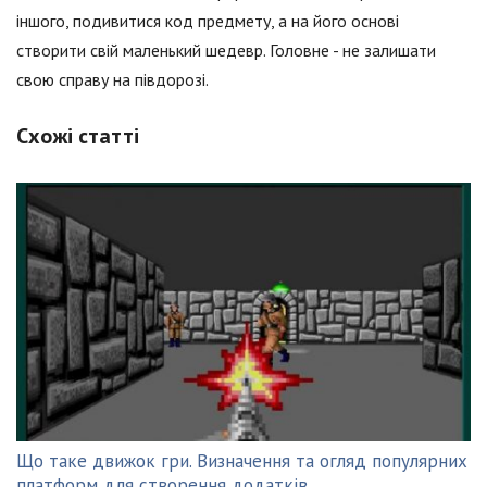
іншого, подивитися код предмету, а на його основі
створити свій маленький шедевр. Головне - не залишати
свою справу на півдорозі.
Схожі статті
Що таке движок гри. Визначення та огляд популярних
платформ для створення додатків