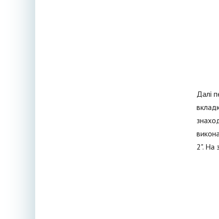
Далі п
вкладк
знаход
викона
2". На