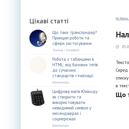
Цікаві статті
Hi-News:
Нал
Що таке транспондер?
Принцип роботи та
сфери застосування
05.0
Техніка і технології
Робота з таблицями в
Тексто
HTML: від базових тегів
Серед 
до сучасних
стандартів стилізації
списку
Компютери
в текст
Цифрова магія Юнікоду:
Що т
як створити та
використовувати
невидимий символ у
месенджерах і
соцмережах
Компютери