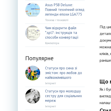
Asus P5B Deluxe:
Повний технічний огляд
легенди епохи LGA775
Техніка і технології
Під ци
Чим відкрити файл
*.spl7: інструкція та
деталл
способи конвертації
докуме
Компютери
можна 
кліків
Популярне
раніше
Статуси про сина зі
змістом: про любов до
найважливішого
Що 
Інтернет
Як і б
Статуси про молодшу
сестру для соціальних
вигляд
мереж
налашт
Інтернет
Сти