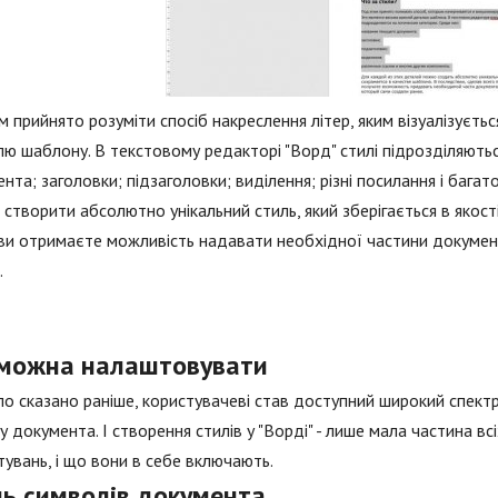
м прийнято розуміти спосіб накреслення літер, яким візуалізуєть
ю шаблону. В текстовому редакторі "Ворд" стилі підрозділяються 
нта; заголовки; підзаголовки; виділення; різні посилання і бага
створити абсолютно унікальний стиль, який зберігається в якос
, ви отримаєте можливість надавати необхідної частини документ
.
можна налаштовувати
уло сказано раніше, користувачеві став доступний широкий спе
у документа. І створення стилів у "Ворді" - лише мала частина всі
увань, і що вони в себе включають.
ль символів документа