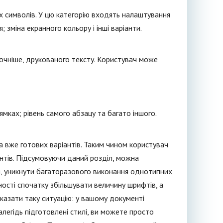
х символів. У цю категорію входять налаштування
 зміна екранного кольору і інші варіанти.
точніше, друкованого тексту. Користувач може
ямках; рівень самого абзацу та багато іншого.
а вже готових варіантів. Таким чином користувач
нтів. Підсумовуючи даний розділ, можна
я, уникнути багаторазового виконання однотипних
ності спочатку збільшувати величину шрифтів, а
вказати таку ситуацію: у вашому документі
алегідь підготовлені стилі, ви можете просто