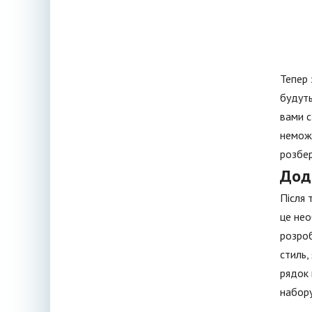
Тепер 
будуть
вами с
неможл
розбер
Дод
Після 
це нео
розроб
стиль,
рядок 
набору