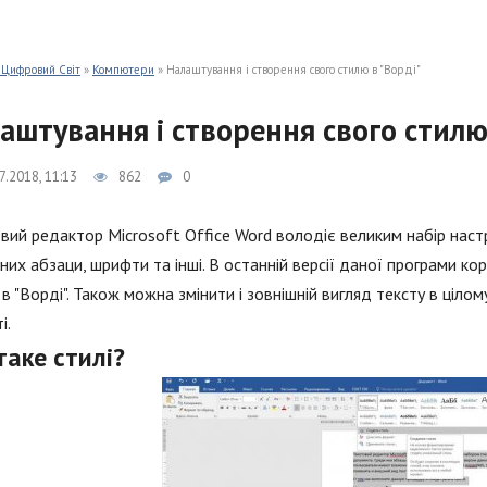
 Цифровий Світ
»
Компютери
» Налаштування і створення свого стилю в "Ворді"
аштування і створення свого стилю
7.2018, 11:13
862
0
вий редактор Microsoft Office Word володіє великим набір наст
них абзаци, шрифти та інші. В останній версії даної програми ко
 в "Ворді". Також можна змінити і зовнішній вигляд тексту в цілом
і.
аке стилі?