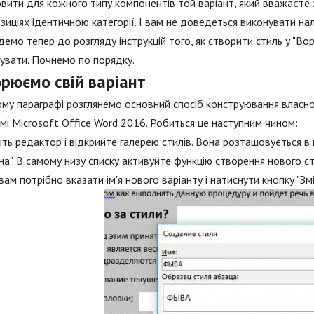
вити для кожного типу компонентів той варіант, який вважаєте 
озиціях ідентичною категорії. І вам не доведеться виконувати н
емо тепер до розгляду інструкцій того, як створити стиль у "Ворді
увати. Почнемо по порядку.
орюємо свій варіант
му параграфі розглянемо основний спосіб конструювання власног
мі Microsoft Office Word 2016. Робиться це наступним чином:
іть редактор і відкрийте галерею стилів. Вона розташовується в пр
на". В самому низу списку активуйте функцію створення нового ст
вам потрібно вказати ім'я нового варіанту і натиснути кнопку "Змі