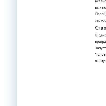
встано
всіх п
Перейд
застос
Ств
В дано
програ
Запуст
"Голов
якому 