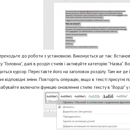
ереходьте до роботи з установкою. Виконується це так: Встанові
у "Головна", далі в розділ стилів і активуйте категорію "Назва".
иться курсор. Переставте його на заголовок розділу. Там же де і
ні відповідні зміни. Повторіть операцію, якщо в тексті присутні п
 забувайте включати функцію оновлення стилю тексту в "Ворді" у