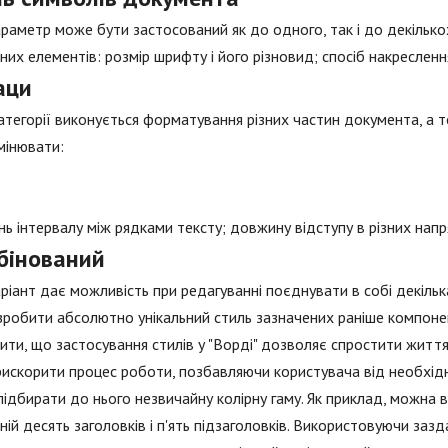
раметр може бути застосований як до одного, так і до декілько
них елементів: розмір шрифту і його різновид; спосіб накреслення;
аци
категорії виконується форматування різних частин документа, а 
мінювати:
нь інтервалу між рядками тексту; довжину відступу в різних напр
бінований
ріант дає можливість при редагуванні поєднувати в собі декільк
робити абсолютно унікальний стиль зазначених раніше компоне
ити, що застосування стилів у "Ворді" дозволяє спростити житт
прискорити процес роботи, позбавляючи користувача від необхід
підбирати до нього незвичайну колірну гаму. Як приклад, можна 
ній десять заголовків і п'ять підзаголовків. Використовуючи зазд