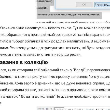
з'явиться вікно налаштувань нового стилю. Тут ви можете перетвор
 відображатися в прикладі, який розташовується під параметрами
тилю в "Ворді" збігалися в усіх розділах налаштувань. В іншому
иво. Рекомендується дотримуватися тих назв, які були заздале
емося з тим, як занести стиль в набір до решти.
авання в колекцію
того, як ви створили свій унікальний стиль у "Ворді" і переконалис
бхідно, то можна приступати до процесу занесення його у загаль
никами. Хоча варто відзначити, що це дуже невелика справа, що
 який створили раніше, натисніть на нього правою кнопкою комп
під назвою "Додати до колекції". Те ж саме необхідно зробити, 
.