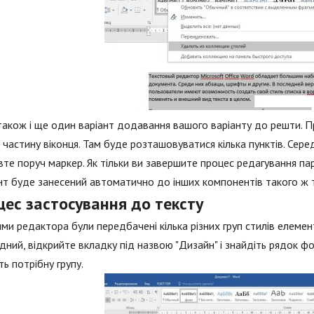
також і ще один варіант додавання вашого варіанту до решти. Пр
частину віконця. Там буде розташовуватися кілька пунктів. Сере
те поруч маркер. Як тільки ви завершите процес редагування пара
т буде занесений автоматично до інших компонентів такого ж 
цес застосування до тексту
ми редактора були передбачені кілька різних груп стилів елеме
дний, відкрийте вкладку під назвою "Дизайн" і знайдіть рядок фо
ть потрібну групу.