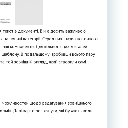
ся текст в документі. Він є досить важливою
на логічні категорії. Серед них: назва поточного
то інші компоненти. Для кожної з цих деталей
ті шаблону. В подальшому, зробивши всього пару
а той зовнішній вигляд, який створили самі
ктр можливостей щодо редагування зовнішнього
х змін. Далі варто розглянути, які бувають види