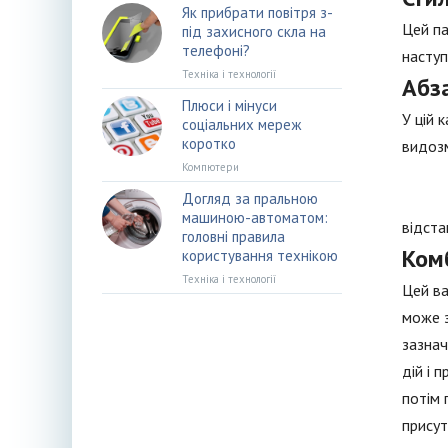
Як прибрати повітря з-
Цей па
під захисного скла на
телефоні?
наступ
Техніка і технології
Абз
Плюси і мінуси
У цій 
соціальних мереж
коротко
видоз
Компютери
Догляд за пральною
машиною-автоматом:
відста
головні правила
Ком
користування технікою
Техніка і технології
Цей ва
може з
зазнач
дій і 
потім 
присут