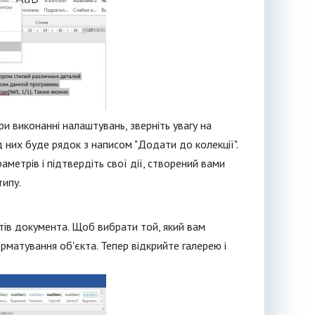
и виконанні налаштувань, зверніть увагу на
д них буде рядок з написом "Додати до колекції".
метрів і підтвердіть свої дії, створений вами
типу.
нтів документа. Щоб вибрати той, який вам
рматування об'єкта. Тепер відкрийте галерею і