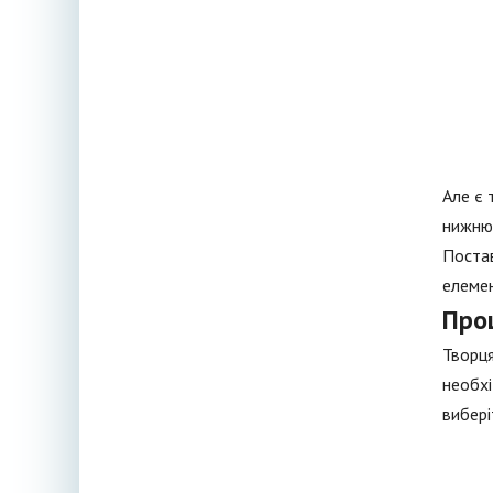
Але є 
нижню 
Постав
елемен
Про
Творця
необхі
вибері