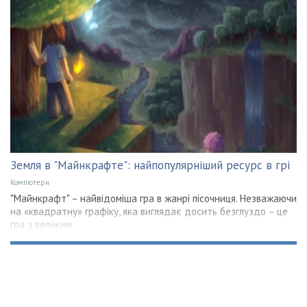
Земля в "Майнкрафте": найпопулярніший ресурс в грі
Компютери
"Майнкрафт" – найвідоміша гра в жанрі пісочниця. Незважаючи
на «квадратну» графіку, яка виглядає досить безглуздо – це
гра з великим