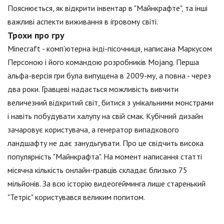
Пояснюється, як відкрити інвентар в "Майнкрафте", та інші
важливі аспекти виживання в ігровому світі.
Трохи про гру
Minecraft - комп'ютерна інді-пісочниця, написана Маркусом
Персоною і його командою розробників Mojang. Перша
альфа-версія гри була випущена в 2009-му, а повна - через
два роки. Гравцеві надається можливість вивчити
величезний відкритий світ, битися з унікальними монстрами
і навіть побудувати халупу на свій смак. Кубічний дизайн
зачаровує користувача, а генератор випадкового
ландшафту не дає занудьгувати. Про це свідчить висока
популярність "Майнкрафта". На момент написання статті
місячна кількість онлайн-гравців складає близько 75
мільйонів. За всю історію видеогейминга лише старенький
"Тетріс" користувався великим попитом.