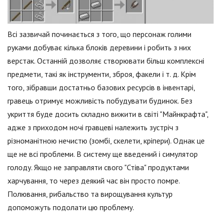
Всі зазвичай починається з того, що персонаж голими
руками добуває кілька блоків деревини і робить з них
верстак. Останній дозволяє створювати більш комплексні
предмети, такі як інструменти, зброя, факели і т. д. Крім
того, зібравши достатньо базових ресурсів в інвентарі,
гравець отримує можливість побудувати будинок. Без
укриття буде досить складно вижити в світі "Майнкрафта",
адже з приходом ночі гравцеві належить зустріч з
різноманітною нечистю (зомбі, скелети, кріпери). Однак це
ще не всі проблеми. В систему ще введений і симулятор
голоду. Якщо не заправляти свого "Стіва" продуктами
харчування, то через деякий час він просто помре.
Полювання, рибальство та вирощування культур
допоможуть подолати цю проблему.