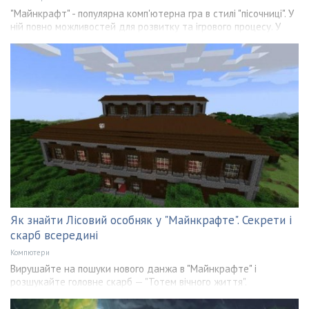
"Майнкрафт" - популярна комп'ютерна гра в стилі "пісочниці". У
ній повно можливостей для розвитку та ігрового процесу. У
Як знайти Лісовий особняк у "Майнкрафте". Секрети і
скарб всередині
Компютери
Вирушайте на пошуки нового данжа в "Майнкрафте" і
розшукайте головне скарб — "Тотем вічного життя".