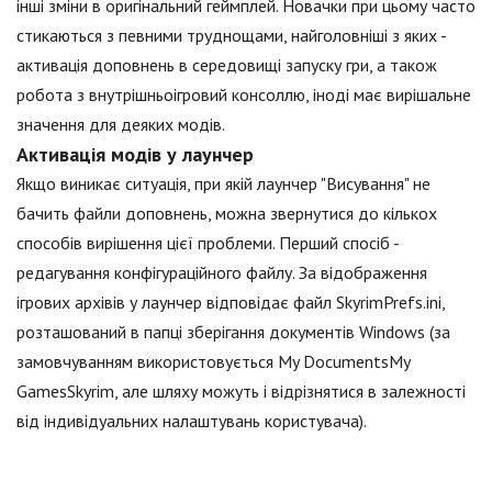
інші зміни в оригінальний геймплей. Новачки при цьому часто
стикаються з певними труднощами, найголовніші з яких -
активація доповнень в середовищі запуску гри, а також
робота з внутрішньоігровий консоллю, іноді має вирішальне
значення для деяких модів.
Активація модів у лаунчер
Якщо виникає ситуація, при якій лаунчер "Висування" не
бачить файли доповнень, можна звернутися до кількох
способів вирішення цієї проблеми. Перший спосіб -
редагування конфігураційного файлу. За відображення
ігрових архівів у лаунчер відповідає файл SkyrimPrefs.ini,
розташований в папці зберігання документів Windows (за
замовчуванням використовується My DocumentsMy
GamesSkyrim, але шляху можуть і відрізнятися в залежності
від індивідуальних налаштувань користувача).