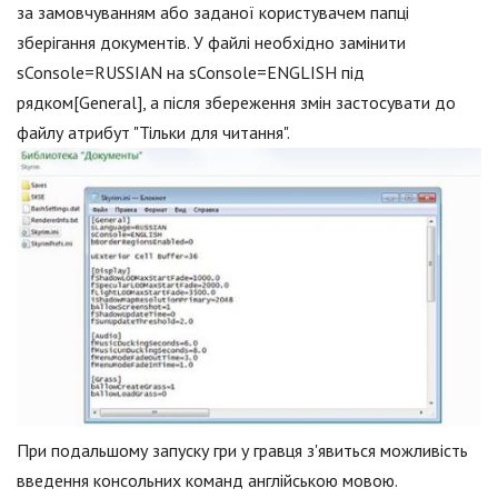
за замовчуванням або заданої користувачем папці
зберігання документів. У файлі необхідно замінити
sConsole=RUSSIAN на sConsole=ENGLISH під
рядком[General], а після збереження змін застосувати до
файлу атрибут "Тільки для читання".
При подальшому запуску гри у гравця з'явиться можливість
введення консольних команд англійською мовою.