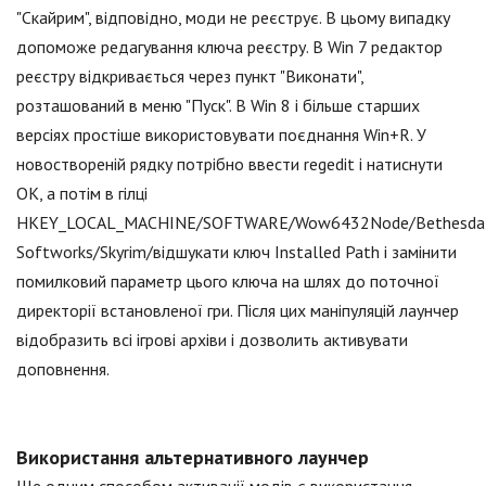
"Скайрим", відповідно, моди не реєструє. В цьому випадку
допоможе редагування ключа реєстру. В Win 7 редактор
реєстру відкривається через пункт "Виконати",
розташований в меню "Пуск". В Win 8 і більше старших
версіях простіше використовувати поєднання Win+R. У
новоствореній рядку потрібно ввести regedit і натиснути
OK, а потім в гілці
HKEY_LOCAL_MACHINE/SOFTWARE/Wow6432Node/Bethesda
Softworks/Skyrim/відшукати ключ Installed Path і замінити
помилковий параметр цього ключа на шлях до поточної
директорії встановленої гри. Після цих маніпуляцій лаунчер
відобразить всі ігрові архіви і дозволить активувати
доповнення.
Використання альтернативного лаунчер
Ще одним способом активації модів є використання