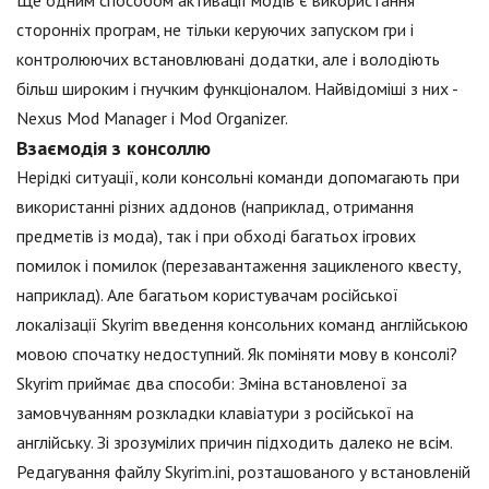
сторонніх програм, не тільки керуючих запуском гри і
контролюючих встановлювані додатки, але і володіють
більш широким і гнучким функціоналом. Найвідоміші з них -
Nexus Mod Manager і Mod Organizer.
Взаємодія з консоллю
Нерідкі ситуації, коли консольні команди допомагають при
використанні різних аддонов (наприклад, отримання
предметів із мода), так і при обході багатьох ігрових
помилок і помилок (перезавантаження зацикленого квесту,
наприклад). Але багатьом користувачам російської
локалізації Skyrim введення консольних команд англійською
мовою спочатку недоступний. Як поміняти мову в консолі?
Skyrim приймає два способи: Зміна встановленої за
замовчуванням розкладки клавіатури з російської на
англійську. Зі зрозумілих причин підходить далеко не всім.
Редагування файлу Skyrim.ini, розташованого у встановленій