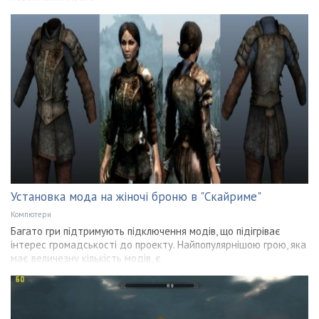
Установка мода на жіночі броню в "Скайриме"
Компютери
Багато гри підтримують підключення модів, що підігріває
інтерес громадськості до проекту. Найпопулярнішою грою, яка
має величезну кількість модів, є