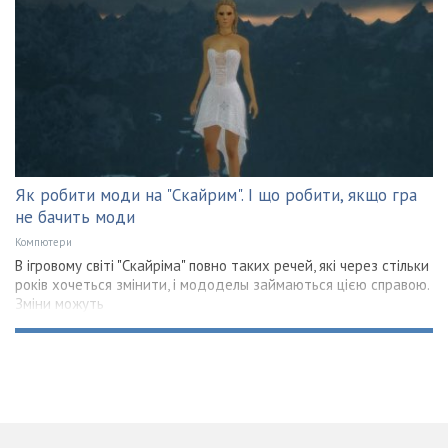
Як робити моди на "Скайрим". І що робити, якщо гра
не бачить моди
Компютери
В ігровому світі "Скайріма" повно таких речей, які через стільки
років хочеться змінити, і мододелы займаються цією справою.
Зміни можуть