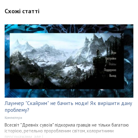
Схожі статті
Лаунчер "Скайрим" не бачить моди! Як вирішити дану
проблему?
Компютери
Всесвіт "Древніх сувоїв" підкорила гравців не тільки багатою
історією, ретельно проробленим світом, колоритними
персонажами, але і