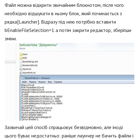
Файл можна відкрити звичайним блокнотом, після чого
необхідно відшукати в ньому блок, який починається з
рядка[Launcher]. Відразу під нею потрібно вставити
bEnableFileSelection=1 а потім закрити редактор, зберігши
зміни.
Зазвичай цей спосіб спрацьовує безвідмовно, але іноді
цього буває недостатньо: раніше лаунчер не бачить файли і