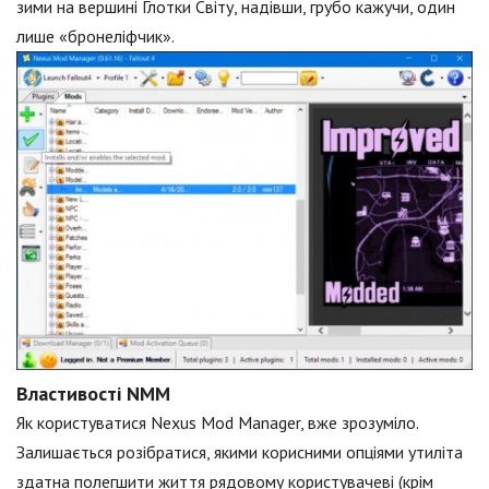
зими на вершині Глотки Світу, надівши, грубо кажучи, один
лише «бронеліфчик».
Властивості NMM
Як користуватися Nexus Mod Manager, вже зрозуміло.
Залишається розібратися, якими корисними опціями утиліта
здатна полегшити життя рядовому користувачеві (крім