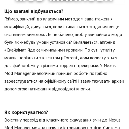
Що взагалі відбувається?
Геймер, звиклий до класичним методом завантаження
модифікацій, дивується, коли стикається з згаданим вище
системним вимогою. Де це бачено, щоб у звичайного мода
були які-небудь умови установки? Виявляється, апгрейд
«Скайріма» йде семимильними кроками. По суті, утиліту
можна порівняти з клієнтом µTorrent, яким користуються
для файлообміну з різними торрент-трекерами. У Nexus
Mod Manager аналогічний принцип роботи потрібно
зареєструватися на офіційному сайті і завантажувати архіви
допомогою натискання відповідної кнопки.
Як користуватися?
Воістину перехід від класичного скачування змін до Nexus
Mod Manager можна назвати історичною подією. Система