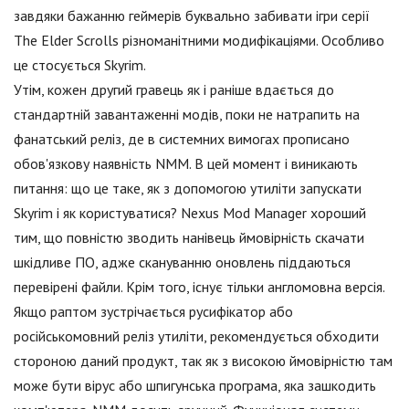
завдяки бажанню геймерів буквально забивати ігри серії
The Elder Scrolls різноманітними модифікаціями. Особливо
це стосується Skyrim.
Утім, кожен другий гравець як і раніше вдається до
стандартній завантаженні модів, поки не натрапить на
фанатський реліз, де в системних вимогах прописано
обов'язкову наявність NMM. В цей момент і виникають
питання: що це таке, як з допомогою утиліти запускати
Skyrim і як користуватися? Nexus Mod Manager хороший
тим, що повністю зводить нанівець ймовірність скачати
шкідливе ПО, адже скануванню оновлень піддаються
перевірені файли. Крім того, існує тільки англомовна версія.
Якщо раптом зустрічається русифікатор або
російськомовний реліз утиліти, рекомендується обходити
стороною даний продукт, так як з високою ймовірністю там
може бути вірус або шпигунська програма, яка зашкодить