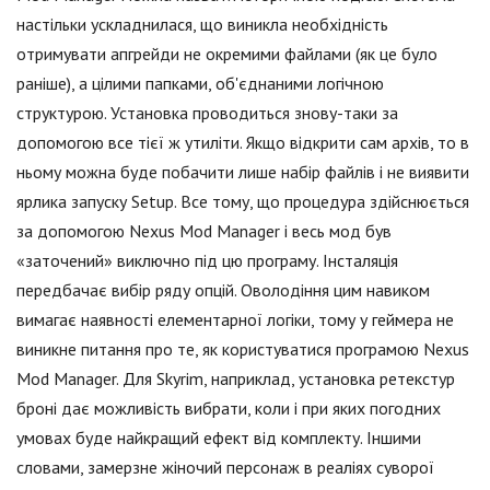
настільки ускладнилася, що виникла необхідність
отримувати апгрейди не окремими файлами (як це було
раніше), а цілими папками, об'єднаними логічною
структурою. Установка проводиться знову-таки за
допомогою все тієї ж утиліти. Якщо відкрити сам архів, то в
ньому можна буде побачити лише набір файлів і не виявити
ярлика запуску Setup. Все тому, що процедура здійснюється
за допомогою Nexus Mod Manager і весь мод був
«заточений» виключно під цю програму. Інсталяція
передбачає вибір ряду опцій. Оволодіння цим навиком
вимагає наявності елементарної логіки, тому у геймера не
виникне питання про те, як користуватися програмою Nexus
Mod Manager. Для Skyrim, наприклад, установка ретекстур
броні дає можливість вибрати, коли і при яких погодних
умовах буде найкращий ефект від комплекту. Іншими
словами, замерзне жіночий персонаж в реаліях суворої