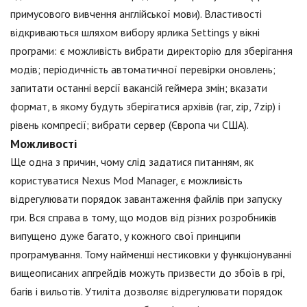
примусового вивчення англійської мови). Властивості
відкриваються шляхом вибору ярлика Settings у вікні
програми: є можливість вибрати директорію для зберігання
модів; періодичність автоматичної перевірки оновлень;
запитати останні версії вакансій геймера змін; вказати
формат, в якому будуть зберігатися архівів (rar, zip, 7zip) і
рівень компресії; вибрати сервер (Європа чи США).
Можливості
Ще одна з причин, чому слід задатися питанням, як
користуватися Nexus Mod Manager, є можливість
відрегулювати порядок завантаження файлів при запуску
гри. Вся справа в тому, що модов від різних розробників
випущено дуже багато, у кожного свої принципи
програмування. Тому найменші нестиковки у функціонуванні
вищеописаних апгрейдів можуть призвести до збоїв в грі,
багів і вильотів. Утиліта дозволяє відрегулювати порядок