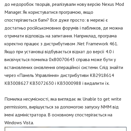
до недоробок творців, реалізували нову версію Nexus Mod
Manager. Як користуватися програмою, якщо
спостерігаються баги? Все дуже просто: в мережі є
достатньо російськомовних форумів і пабликов, де можна
отримати відповідь на запитання. Наприклад, програма
коректно працює з дистрибутивом .Net Framework 461.
Якщо при установці відбувається відкат до версії 4.0 і
висвічується помилка 0x80070643 справа може бути у
встановлених оновлення операційної системи. Слід знайти
через «Панель Управління» дистрибутиви KB2918614
KB3008627 KB3072630 і KB3000988 і видалити їх.
Помилка несумісності, яка виглядає як Unable to get write
permissions, вирішується за допомогою запуску NMM від
імені адміністратора. В основному спостерігається на
Windows Vista.