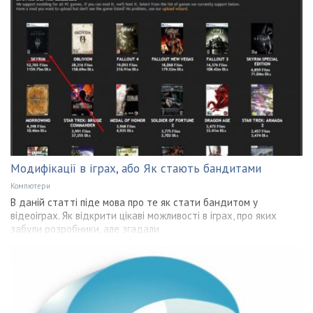
Модифікації в іграх, або Як стають бандитами
Компютери
В даній статті піде мова про те як стати бандитом у
відеоіграх. Як відкрити цікаві можливості в іграх, про яких
забули розробники, але згадали