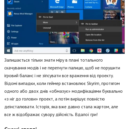
Залишається тільки знати міру в плані тотального
скачування модів і не перегнути палицю, щоб не порушити
ігровий баланс і не зіпсувати все враження від проекту.
Відомі випадки, коли геймер встановлює Skyrim, протягом
одного або двох днів «обмазує» модифікаціями буквально
«з ніг до голови» проект, а потім вирішує повністю
деінсталювати. Історія, яка вже давно стала жартом, але
все ж відображає сувору дійсність. Вдалої гри!