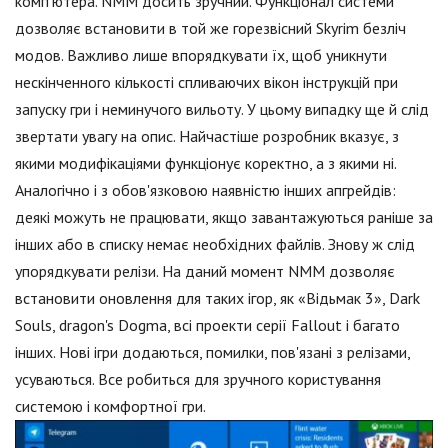
комп'ютера. NMM досить зручний. Функціонал системи
дозволяє встановити в той же горезвісний Skyrim безліч
модов. Важливо лише впорядкувати їх, щоб уникнути
нескінченного кількості спливаючих вікон інструкцій при
запуску гри і неминучого вильоту. У цьому випадку ще й слід
звертати увагу на опис. Найчастіше розробник вказує, з
якими модифікаціями функціонує коректно, а з якими ні.
Аналогічно і з обов'язковою наявністю інших апгрейдів:
деякі можуть не працювати, якщо завантажуються раніше за
інших або в списку немає необхідних файлів. Знову ж слід
упорядкувати релізи. На даний момент NMM дозволяє
встановити оновлення для таких ігор, як «Відьмак 3», Dark
Souls, dragon's Dogma, всі проекти серії Fallout і багато
інших. Нові ігри додаються, помилки, пов'язані з релізами,
усуваються. Все робиться для зручного користування
системою і комфортної гри.