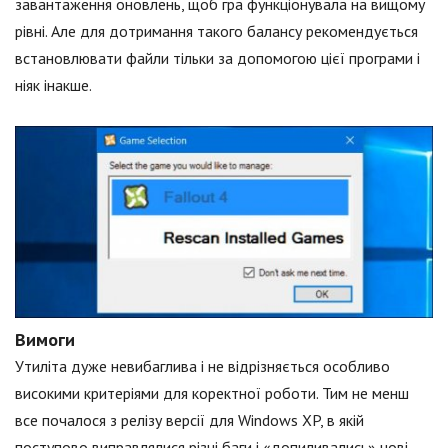
завантаження оновлень, щоб гра функціонувала на вищому
рівні. Але для дотримання такого балансу рекомендується
встановлювати файли тільки за допомогою цієї програми і
ніяк інакше.
Вимоги
Утиліта дуже невибаглива і не відрізняється особливо
високими критеріями для коректної роботи. Тим не менш
все почалося з релізу версії для Windows XP, в якій
поступово виправлялися різні баги і «допиливались» нові