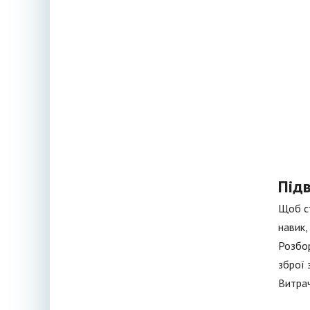
Під
Щоб с
навик,
Розбор
зброї 
Витрач