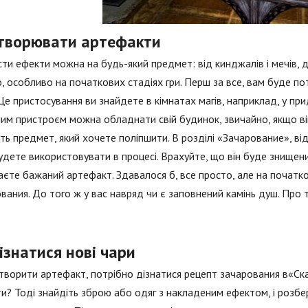
створювати артефакти
ти ефекти можна на будь-який предмет: від кинджалів і мечів, до
, особливо на початкових стадіях гри. Перш за все, вам буде по
Це пристосування ви знайдете в кімнатах магів, наприклад, у пр
им пристроєм можна обладнати свій будинок, звичайно, якщо ві
ть предмет, який хочете поліпшити. В розділі «Зачарование», ві
удете використовувати в процесі. Врахуйте, що він буде знищени
єте бажаний артефакт. Здавалося б, все просто, але на початко
вания. До того ж у вас навряд чи є заповнений камінь душ. Про те,
ізнатися нові чари
ворити артефакт, потрібно дізнатися рецепт зачарования в«Ска
и? Тоді знайдіть зброю або одяг з накладеним ефектом, і розбе