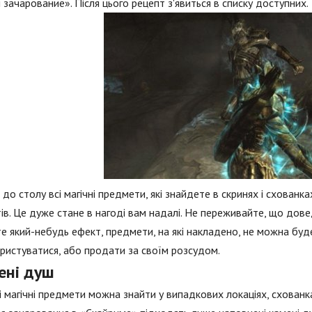
 зачарование». Після цього рецепт з'явиться в списку доступних.
ь до столу всі магічні предмети, які знайдете в скринях і схованк
ів. Це дуже стане в нагоді вам надалі. Не переживайте, що довед
е який-небудь ефект, предмети, на які накладено, не можна буд
ристуватися, або продати за своїм розсудом.
ені душ
ні магічні предмети можна знайти у випадкових локаціях, схованка