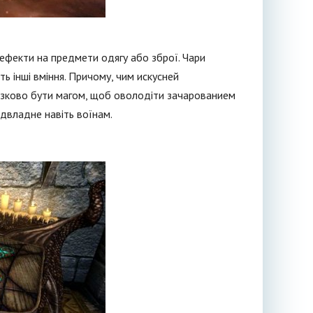
ефекти на предмети одягу або зброї. Чари
ь інші вміння. Причому, чим искусней
в'язково бути магом, щоб оволодіти зачарованием
двладне навіть воїнам.