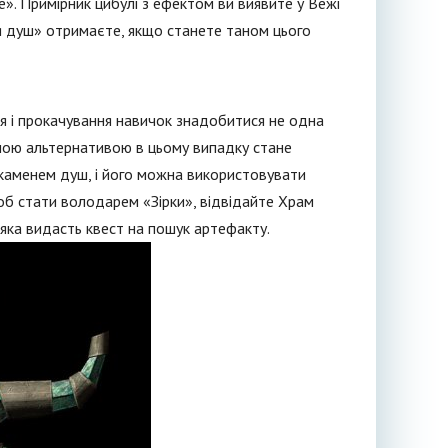
». Примірник цибулі з ефектом ви виявите у Вежі
ня душ» отримаєте, якщо станете таном цього
я і прокачування навичок знадобитися не одна
інною альтернативою в цьому випадку стане
м каменем душ, і його можна використовувати
об стати володарем «Зірки», відвідайте Храм
 яка видасть квест на пошук артефакту.