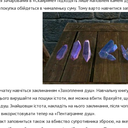
я зачарования в «Скайриме» підходять лише наповнені камені ду
 покупка обійдеться в чималеньку суму. Тому варто навчитися за
чатку навчіться заклинанням «Захоплення душ». Навчальну книгу
цього вирушайте на пошуки істоти, яке можна вбити. Врахуйте, щ
 душ. Знайшовши істота, накладіть на нього заклинання, після чог
 використовувати тепер на «Пентаграмме душ».
кт заповниться також за вбивство супротивника зброєю, на як