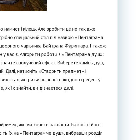
 намист і кілець. Але зробити це не так вже
трібно спеціальний стіл під назвою «Пентаграма
идворного чарівника Вайтрана Фарингара. І також
н у вас є. Алгоритм роботи з «Пентаграма душ»:
дзначте сполучений ефект. Виберете камінь душ,
й. Далі, натисніть «Створити предмет» і
вих стадіях гри ви не знаєте жодного рецепту
 як їх знайти, ви дізнаєтеся далі.
йриме», яке ви хочете накласти. Бажаєте його
ріть їх на «Пентаграмме душ», вибравши розділ