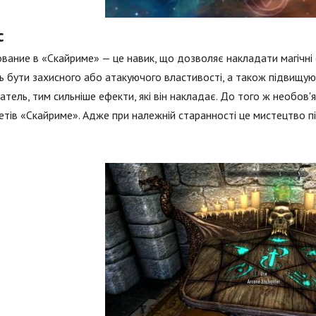
с
вание в «Скайриме» — це навик, що дозволяє накладати магічні 
 бути захисного або атакуючого властивості, а також підвищуют
атель, тим сильніше ефекти, які він накладає. До того ж необо
тів «Скайриме». Адже при належній старанності це мистецтво пі