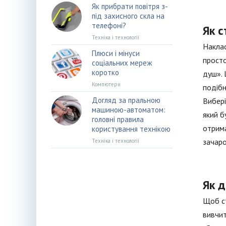
Як прибрати повітря з-
під захисного скла на
телефоні?
Як 
Техніка і технології
Наклас
Плюси і мінуси
просто
соціальних мереж
коротко
душ». 
Компютери
подібн
Догляд за пральною
Вибері
машиною-автоматом:
який б
головні правила
отрима
користування технікою
зачаро
Техніка і технології
Як д
Щоб ст
вивчит