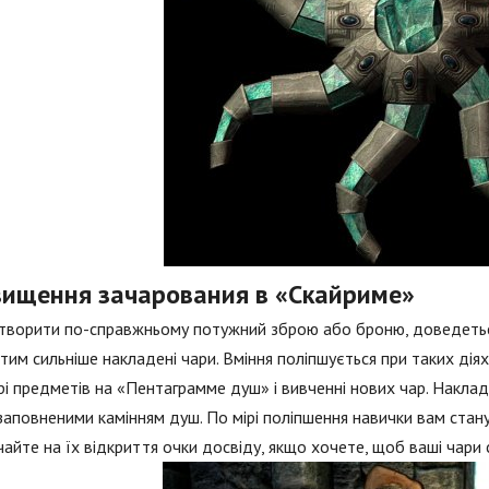
вищення зачарования в «Скайриме»
творити по-справжньому потужний зброю або броню, доведеться
 тим сильніше накладені чари. Вміння поліпшується при таких діях
і предметів на «Пентаграмме душ» і вивченні нових чар. Наклад
заповненими камінням душ. По мірі поліпшення навички вам станут
айте на їх відкриття очки досвіду, якщо хочете, щоб ваші чари 