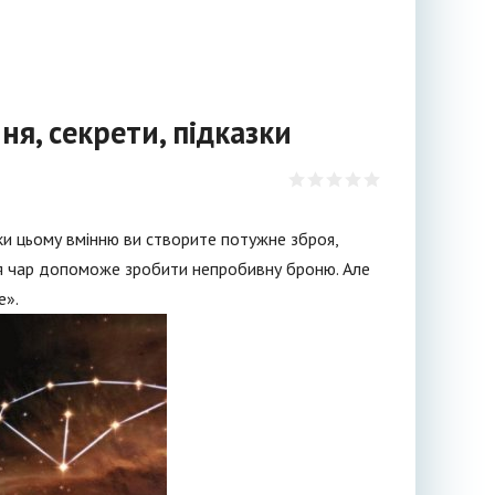
я, секрети, підказки
ки цьому вмінню ви створите потужне зброя,
ня чар допоможе зробити непробивну броню. Але
е».