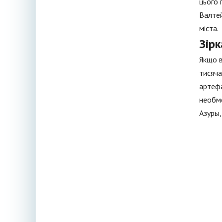
цього 
Валтей
міста.
Зір
Якщо в
тисяча
артефа
необме
Азуры,