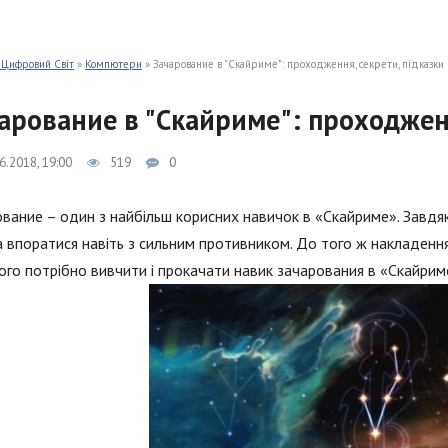
 Цифровий Світ
»
Компютери
» Зачарование в "Скайриме": проходження, секрети, підказки
арование в "Скайриме": проходженн
6.2018, 19:00
519
0
вание – один з найбільш корисних навичок в «Скайриме». Завдя
 впоратися навіть з сильним противником. До того ж накладен
ого потрібно вивчити і прокачати навик зачарования в «Скайрим