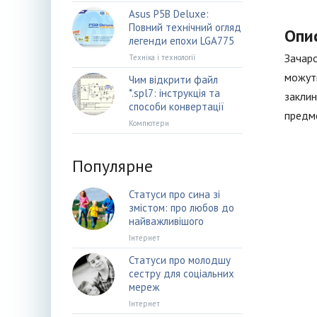
Asus P5B Deluxe:
Повний технічний огляд
Опи
легенди епохи LGA775
Зачаро
Техніка і технології
можуть
Чим відкрити файл
*.spl7: інструкція та
заклин
способи конвертації
предме
Компютери
Популярне
Статуси про сина зі
змістом: про любов до
найважливішого
Інтернет
Статуси про молодшу
сестру для соціальних
мереж
Інтернет