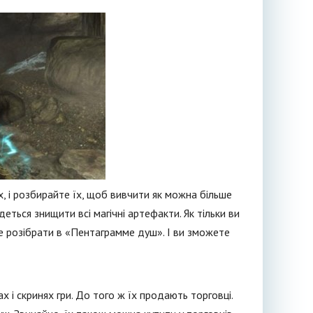
ах, і розбирайте їх, щоб вивчити як можна більше
еться знищити всі магічні артефакти. Як тільки ви
е розібрати в «Пентаграмме душ». І ви зможете
х і скринях гри. До того ж їх продають торговці.