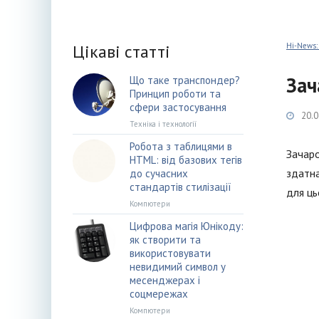
Цікаві статті
Hi-News:
Зач
Що таке транспондер?
Принцип роботи та
сфери застосування
20.0
Техніка і технології
Робота з таблицями в
Зачаро
HTML: від базових тегів
здатна
до сучасних
стандартів стилізації
для ць
Компютери
Цифрова магія Юнікоду:
як створити та
використовувати
невидимий символ у
месенджерах і
соцмережах
Компютери