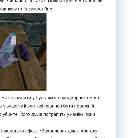
ш. Звичайно, їх також можна купити у торговців.
повнювати їх самостійно.
 можна купити у будь-якого придворного мага.
о у вашому інвентарі повинен бути порожній
о убийте. Його душа потрапить у камінь, який
е накладено ефект «Захоплення душ». Але для