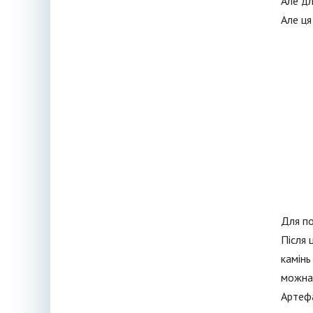
Але дл
Але ця
Для по
Після 
камінь
можна
Артефа