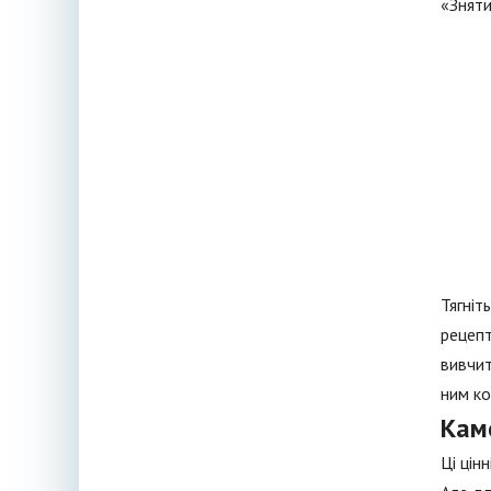
«Зняти
Тягніт
рецепт
вивчит
ним ко
Кам
Ці цін