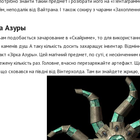
потрібно знайти такий предмет і розібрати його на «Пентаграмме
м, неподалік від Вайтрана. І також сокиру з чарами «Захоплен
ка Азуры
ам подобається зачарование в «Скайриме», то для використанн
 каменів душ. А таку кількість досить захаращує інвентар. Відм
кт «Зірка Азуры». Цей магічний предмет, по суті, є нескінченни
жену кількість раз. Головне, вчасно перезаряжайте артефакт. Щ
 що сховався на півдні від Вінтерхолда. Там ви знайдете жрицю,