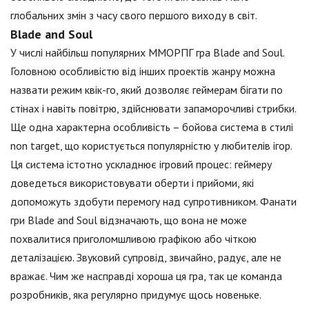
глобальних змін з часу свого першого виходу в світ.
Blade and Soul
У числі найбільш популярних ММОРПГ гра Blade and Soul.
Головною особливістю від інших проектів жанру можна
назвати режим квік-го, який дозволяє геймерам бігати по
стінах і навіть повітрю, здійснювати запаморочливі стрибки.
Ще одна характерна особливість – бойова система в стилі
non target, що користується популярністю у любителів ігор.
Ця система істотно ускладнює ігровий процес: геймеру
доведеться використовувати оберти і прийоми, які
допоможуть здобути перемогу над супротивником. Фанати
гри Blade and Soul відзначають, що вона не може
похвалитися приголомшливою графікою або чіткою
деталізацією. Звуковий супровід, звичайно, радує, але не
вражає. Чим же насправді хороша ця гра, так це команда
розробників, яка регулярно придумує щось новеньке.