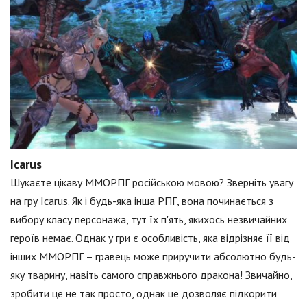
Icarus
Шукаєте цікаву ММОРПГ російською мовою? Зверніть увагу
на гру Icarus. Як і будь-яка інша РПГ, вона починається з
вибору класу персонажа, тут їх п'ять, якихось незвичайних
героїв немає. Однак у гри є особливість, яка відрізняє її від
інших ММОРПГ – гравець може приручити абсолютно будь-
яку тварину, навіть самого справжнього дракона! Звичайно,
зробити це не так просто, однак це дозволяє підкорити