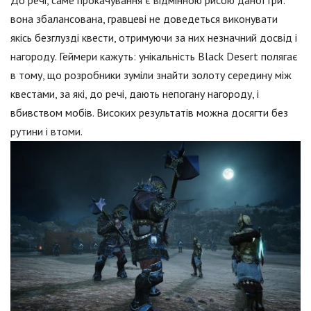
До речі, саме прокачування є відмінною рисою даної гри:
вона збалансована, гравцеві не доведеться виконувати
якісь безглузді квести, отримуючи за них незначний досвід і
нагороду. Геймери кажуть: унікальність Black Desert полягає
в тому, що розробники зуміли знайти золоту середину між
квестами, за які, до речі, дають непогану нагороду, і
вбивством мобів. Високих результатів можна досягти без
рутини і втоми.