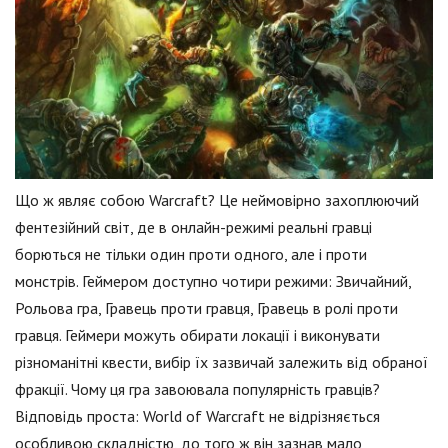
Що ж являє собою Warcraft? Це неймовірно захоплюючий
фентезійний світ, де в онлайн-режимі реальні гравці
борються не тільки один проти одного, але і проти
монстрів. Геймером доступно чотири режими: Звичайний,
Рольова гра, Гравець проти гравця, Гравець в ролі проти
гравця. Геймери можуть обирати локації і виконувати
різноманітні квести, вибір їх зазвичай залежить від обраної
фракції. Чому ця гра завоювала популярність гравців?
Відповідь проста: World of Warcraft не відрізняється
особливою складністю, до того ж він зазнав мало