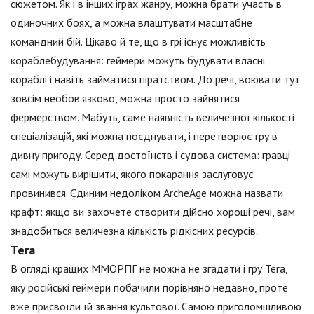
сюжетом. Як і в інших іграх жанру, можна брати участь в
одиночних боях, а можна влаштувати масштабне
командний бій. Цікаво й те, що в грі існує можливість
кораблебудування: геймери можуть будувати власні
кораблі і навіть займатися піратством. До речі, воювати тут
зовсім необов'язково, можна просто зайнятися
фермерством. Мабуть, саме наявність величезної кількості
спеціалізацій, які можна поєднувати, і перетворює гру в
дивну пригоду. Серед достоїнств і судова система: гравці
самі можуть вирішити, якого покарання заслуговує
провинився. Єдиним недоліком ArcheAge можна назвати
крафт: якщо ви захочете створити дійсно хороші речі, вам
знадобиться величезна кількість рідкісних ресурсів.
Tera
В огляді кращих ММОРПГ не можна не згадати і гру Tera,
яку російські геймери побачили порівняно недавно, проте
вже присвоїли їй звання культової. Самою приголомшливою