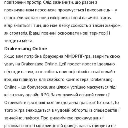
повітряний простір. Слід зазначити, що разом з
прокачуванням персонажа прокачується і вихованець – у
нього з'являється нова екіпіровка і нові навички. Icarus
відрізняється і тим, що має деяку схожість з таким жанром,
як стратегія. Гравці повинні освоювати нові території і
зводити міста.
Drakensang Online
Якщо вам потрібна браузерна ММОРПГ-гра, зверніть свою
увагу на Drakensang Online. Цей проект просто ідеально
підходить тим, хто любить повноцінні клієнтські онлайн-
ігри, які підійдуть для слабкого комп'ютера. Drakensang
Online – це браузерка, яка цілком успішно маскується під
клієнтську онлайн RPG. Захоплюючий епічний сюжет?
Отримайте і розпишіться! Бездоганна графіка? Готово! До
того ж гра знаходиться в чудовій обгортці із спецефектів і,
звичайно, пафосу. Про динамічною прокачування і
різноманітності можливостей гравців навіть говорити не