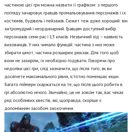
частиною цієї гри можна назвати її графіком: з першого
погляду зачаровує гравців промальовування персонажів і їх
костюмів, будівель і пейзажів. Сюжет теж дуже хороший: він
хитромудрий і неординарний. Гравцям доступний вибір
персонажів семи рас і 13 класів. Незвичний хід – наявність
вихованців. У них чимало функцій: частина з них може
збирати шмот, частина розширює рюкзак. Для того щоб
вони не захиріли, їх необхідно годувати. Говорячи про
недоліки цієї гри, слід зазначити, що після того, як ви
досягнете максимального рівня, істотно поменшає екшн.
Багато геймери скаржаться на те, що після цього робити в
грі абсолютно нічого. Звичайно, це не зовсім так, вас чекає
ряд особливих квестів, які, щоправда, скоріше є
допоміжним засобом заохочення.