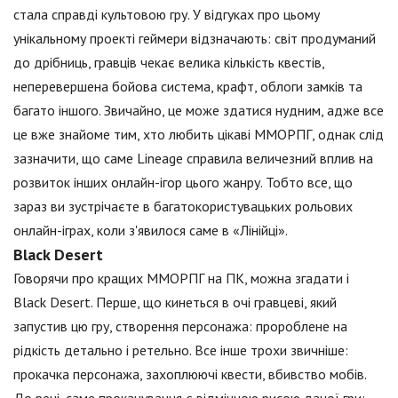
стала справді культовою гру. У відгуках про цьому
унікальному проекті геймери відзначають: світ продуманий
до дрібниць, гравців чекає велика кількість квестів,
неперевершена бойова система, крафт, облоги замків та
багато іншого. Звичайно, це може здатися нудним, адже все
це вже знайоме тим, хто любить цікаві ММОРПГ, однак слід
зазначити, що саме Lineage справила величезний вплив на
розвиток інших онлайн-ігор цього жанру. Тобто все, що
зараз ви зустрічаєте в багатокористувацьких рольових
онлайн-іграх, коли з'явилося саме в «Лінійці».
Black Desert
Говорячи про кращих ММОРПГ на ПК, можна згадати і
Black Desert. Перше, що кинеться в очі гравцеві, який
запустив цю гру, створення персонажа: пророблене на
рідкість детально і ретельно. Все інше трохи звичніше:
прокачка персонажа, захоплюючі квести, вбивство мобів.