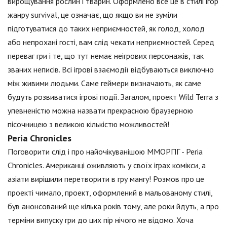
вирощування рослин і тварин. Оформлено все це в стилі ігор
жанру survival, це означає, що якщо ви не зуміли
підготуватися до таких неприємностей, як голод, холод
або непрохані гості, вам слід чекати неприємностей. Серед
переваг гри і те, що тут немає неігрових персонажів, так
званих неписів. Всі ігрові взаємодії відбуваються виключно
між живими людьми. Саме геймери визначають, як саме
будуть розвиватися ігрові події. Загалом, проект Wild Terra з
упевненістю можна назвати прекрасною браузерною
пісочницею з великою кількістю можливостей!
Peria Chronicles
Поговорити слід і про найочікуванішою ММОРПГ - Peria
Chronicles. Американці оживляють у своїх іграх комікси, а
азіати вирішили перетворити в гру мангу! Розмов про це
проекті чимало, проект, оформлений в мальованому стилі,
був анонсований ще кілька років тому, але роки йдуть, а про
терміни випуску гри до цих пір нічого не відомо. Хоча