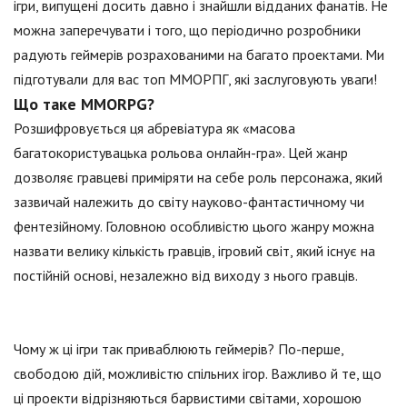
ігри, випущені досить давно і знайшли відданих фанатів. Не
можна заперечувати і того, що періодично розробники
радують геймерів розрахованими на багато проектами. Ми
підготували для вас топ ММОРПГ, які заслуговують уваги!
Що таке MMORPG?
Розшифровується ця абревіатура як «масова
багатокористувацька рольова онлайн-гра». Цей жанр
дозволяє гравцеві приміряти на себе роль персонажа, який
зазвичай належить до світу науково-фантастичному чи
фентезійному. Головною особливістю цього жанру можна
назвати велику кількість гравців, ігровий світ, який існує на
постійній основі, незалежно від виходу з нього гравців.
Чому ж ці ігри так приваблюють геймерів? По-перше,
свободою дій, можливістю спільних ігор. Важливо й те, що
ці проекти відрізняються барвистими світами, хорошою