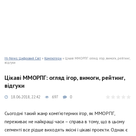
Hi-News: Цифровий Світ
»
Компютери
» Цікаві ММОРПГ: огляд ігор, вимоги, рейтинг,
відгуки
Цікаві ММОРПГ: огляд ігор, вимоги, рейтинг,
відгуки
18.06.2018, 22:42
697
0
Сьогодні такий жанр комп'ютерних ігор, як ММОРПГ,
переживає не найкращі часи – справа в тому, що в цьому
сегменті все рідше виходять якісні і цікаві проекти. Однак є