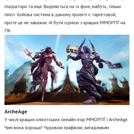
гладіатори та інші. Виділяється на їх фоні, мабуть, тільки
пілот. Бойова система в даному проекті є таргетовой,
проте це не заважає їй бути однією з кращих ММОРПГ на
ПК.
ArcheAge
У числі кращих клієнтських онлайн-ігор ММОРПГ і ArcheAge.
Чим вона хороша? Чудовою графікою, вигадливим