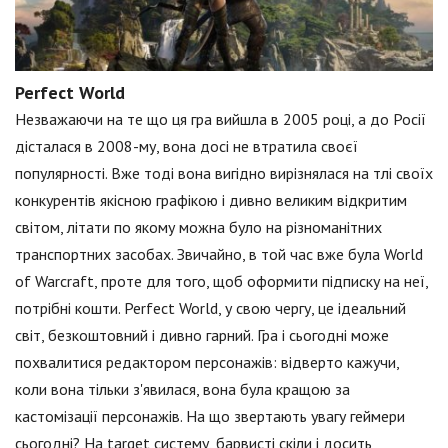
Perfect World
Незважаючи на те що ця гра вийшла в 2005 році, а до Росії
дісталася в 2008-му, вона досі не втратила своєї
популярності. Вже тоді вона вигідно вирізнялася на тлі своїх
конкурентів якісною графікою і дивно великим відкритим
світом, літати по якому можна було на різноманітних
транспортних засобах. Звичайно, в той час вже була World
of Warcraft, проте для того, щоб оформити підписку на неї,
потрібні кошти. Perfect World, у свою чергу, це ідеальний
світ, безкоштовний і дивно гарний. Гра і сьогодні може
похвалитися редактором персонажів: відверто кажучи,
коли вона тільки з'явилася, вона була кращою за
кастомізації персонажів. На що звертають увагу геймери
сьогодні? На target систему, барвисті скіли і досить