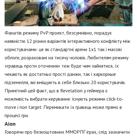
Фанатів режиму PvP проект, безсумнівно, порадує
наявністю 12 різних варіантів інтерактивного конфлікту між
користувачами: це як стандартні арени 1х1 так і масові
облоги, розраховані на тисячу чоловік. Любителям режиму
«гравець проти оточення» теж буде чим зайнятися, їх
чекають як достатньо прості данжи, так і харкорные
підземелля, які вміщують в себе близько 20 користувачів.
Примітний цей факт, що в Revelation у геймера є
можливість вибрати керування: існують режими click-to-
move і non target. Перемикати їх гравець може прямо в
процесі гри.
Aion
Говорячи про безкоштовних ММОРПГ іграх, слід зазначити