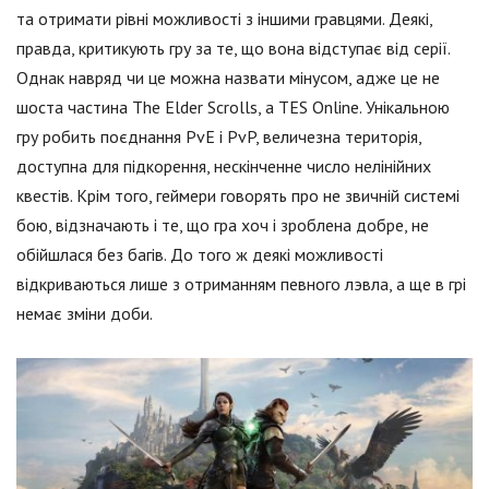
та отримати рівні можливості з іншими гравцями. Деякі,
правда, критикують гру за те, що вона відступає від серії.
Однак навряд чи це можна назвати мінусом, адже це не
шоста частина The Elder Scrolls, а TES Online. Унікальною
гру робить поєднання PvE і PvP, величезна територія,
доступна для підкорення, нескінченне число нелінійних
квестів. Крім того, геймери говорять про не звичній системі
бою, відзначають і те, що гра хоч і зроблена добре, не
обійшлася без багів. До того ж деякі можливості
відкриваються лише з отриманням певного лэвла, а ще в грі
немає зміни доби.