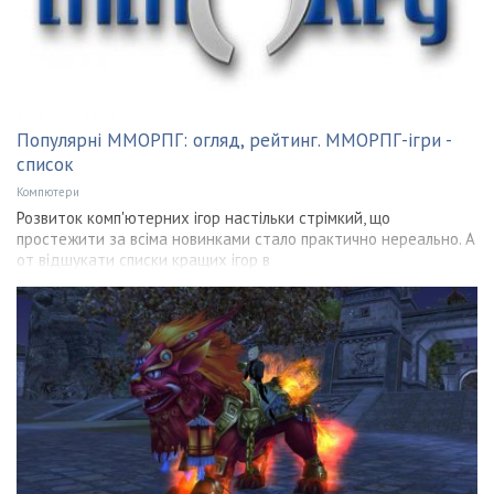
Популярні ММОРПГ: огляд, рейтинг. ММОРПГ-ігри -
список
Компютери
Розвиток комп'ютерних ігор настільки стрімкий, що
простежити за всіма новинками стало практично нереально. А
от відшукати списки кращих ігор в