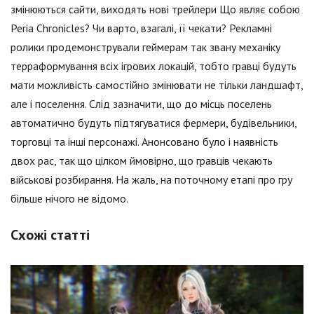
змінюються сайти, виходять нові трейлери Що являє собою
Peria Chronicles? Чи варто, взагалі, її чекати? Рекламні
ролики продемонстрували геймерам так звану механіку
терраформування всіх ігрових локацій, тобто гравці будуть
мати можливість самостійно змінювати не тільки ландшафт,
але і поселення. Слід зазначити, що до місць поселень
автоматично будуть підтягуватися фермери, будівельники,
торговці та інші персонажі. Анонсовано було і наявність
двох рас, так що цілком ймовірно, що гравців чекають
військові розбирання. На жаль, на поточному етапі про гру
більше нічого не відомо.
Схожі статті