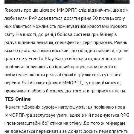
Говорять про цю цікавою ММОРПГ, слід відзначити, що всім
любителям PvP доведеться досягти рівня 50 після цього у
них з'явиться можливість помилуватися красотами ігрового
світу. На висоті, до речі, і бойова система гри. Геймерів
радує відмінна анімація, спецефекти і серія прийомів. Рівень
всього цього настільки високий, що складно повірити, що ви
граєте не у Free to Play. Варто відзначити, що донати не
особливо впливають на ігровий процес, вони не дають
любителям вкласти реальні гроші в гру якихось суттєвих
переваг. Як і в інших цікавих ММОРПГ, тут гравці можуть
прокачувати зброю й одежу, до того ж в грі присутні петы.
TES Online
Фанати «Древніх сувоїв» наголошують: ця порівняно нова
ММОРПГ-гра заслуговує уваги, адже в ній поєднуються RPG
і повномасштабні бої стінка на стінку. До того ж геймерам
не доведеться переживати за донат: досить передплатити