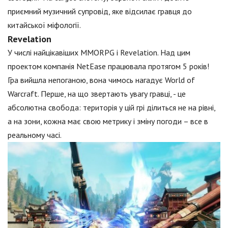
приємний музичний супровід, яке відсилає гравця до
китайської міфології.
Revelation
У числі найцікавіших MMORPG і Revelation. Над цим
проектом компанія NetEase працювала протягом 5 років!
Гра вийшла непоганою, вона чимось нагадує World of
Warcraft. Перше, на що звертають увагу гравці, - це
абсолютна свобода: територія у цій грі ділиться не на рівні,
а на зони, кожна має свою метрику і зміну погоди – все в
реальному часі.