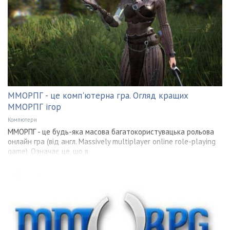
ММОРПГ - це комп'ютерна гра. Огляд кращих
ММОРПГ ігор
Компютери
ММОРПГ - це будь-яка масова багатокористувацька рольова
онлайн гра (від англ. Massively multiplayer online role-playing
game). Означає це, що в