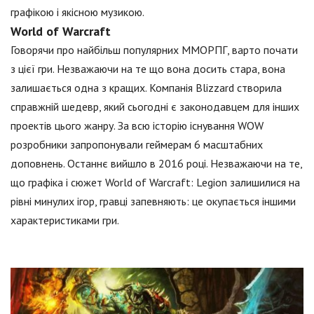
графікою і якісною музикою.
World of Warcraft
Говорячи про найбільш популярних ММОРПГ, варто почати
з цієї гри. Незважаючи на те що вона досить стара, вона
залишається одна з кращих. Компанія Blizzard створила
справжній шедевр, який сьогодні є законодавцем для інших
проектів цього жанру. За всю історію існування WOW
розробники запропонували геймерам 6 масштабних
доповнень. Останнє вийшло в 2016 році. Незважаючи на те,
що графіка і сюжет World of Warcraft: Legion залишилися на
рівні минулих ігор, гравці запевняють: це окупається іншими
характеристиками гри.