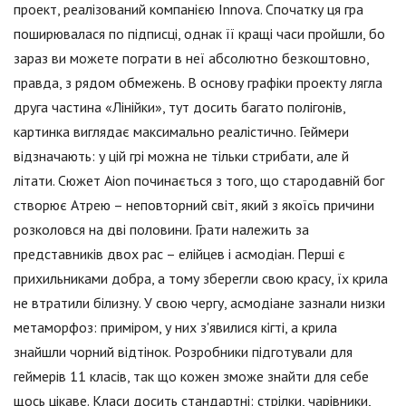
проект, реалізований компанією Innova. Спочатку ця гра
поширювалася по підписці, однак її кращі часи пройшли, бо
зараз ви можете пограти в неї абсолютно безкоштовно,
правда, з рядом обмежень. В основу графіки проекту лягла
друга частина «Лінійки», тут досить багато полігонів,
картинка виглядає максимально реалістично. Геймери
відзначають: у цій грі можна не тільки стрибати, але й
літати. Сюжет Aion починається з того, що стародавній бог
створює Атрею – неповторний світ, який з якоїсь причини
розколовся на дві половини. Грати належить за
представників двох рас – елійцев і асмодіан. Перші є
прихильниками добра, а тому зберегли свою красу, їх крила
не втратили білизну. У свою чергу, асмодіане зазнали низки
метаморфоз: приміром, у них з'явилися кігті, а крила
знайшли чорний відтінок. Розробники підготували для
геймерів 11 класів, так що кожен зможе знайти для себе
щось цікаве. Класи досить стандартні: стрілки, чарівники,