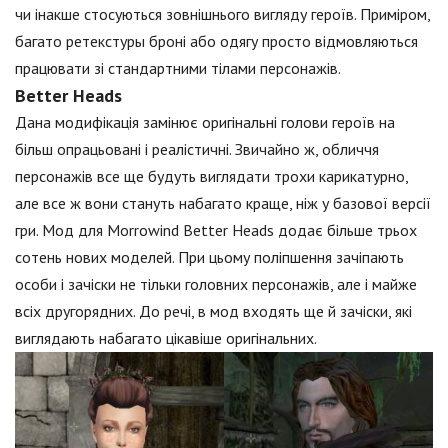
чи інакше стосуються зовнішнього вигляду героїв. Приміром,
багато ретекстуры броні або одягу просто відмовляються
працювати зі стандартними тілами персонажів.
Better Heads
Дана модифікація замінює оригінальні голови героїв на
більш опрацьовані і реалістичні. Звичайно ж, обличчя
персонажів все ще будуть виглядати трохи карикатурно,
але все ж вони стануть набагато краще, ніж у базової версії
гри. Мод для Morrowind Better Heads додає більше трьох
сотень нових моделей. При цьому поліпшення зачіпають
особи і зачіски не тільки головних персонажів, але і майже
всіх другорядних. До речі, в мод входять ще й зачіски, які
виглядають набагато цікавіше оригінальних.