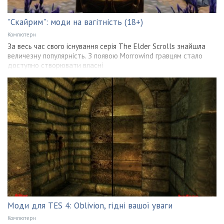
"Скайрим": моди на вагітність (18+)
Компютери
За весь час свого існування серія The Elder Scrolls знайшла
величезну популярність. З появою Morrowind гравцям стало
доступно створювати власні
Моди для TES 4: Oblivion, гідні вашої уваги
Компютери