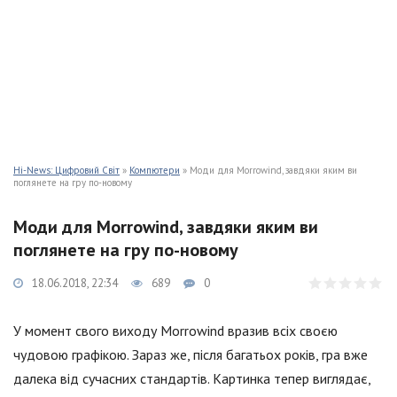
Hi-News: Цифровий Світ
»
Компютери
» Моди для Morrowind, завдяки яким ви
поглянете на гру по-новому
Моди для Morrowind, завдяки яким ви
поглянете на гру по-новому
18.06.2018, 22:34
689
0
У момент свого виходу Morrowind вразив всіх своєю
чудовою графікою. Зараз же, після багатьох років, гра вже
далека від сучасних стандартів. Картинка тепер виглядає,