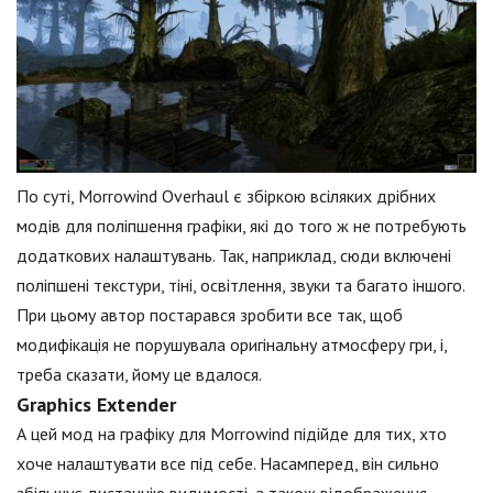
По суті, Morrowind Overhaul є збіркою всіляких дрібних
модів для поліпшення графіки, які до того ж не потребують
додаткових налаштувань. Так, наприклад, сюди включені
поліпшені текстури, тіні, освітлення, звуки та багато іншого.
При цьому автор постарався зробити все так, щоб
модифікація не порушувала оригінальну атмосферу гри, і,
треба сказати, йому це вдалося.
Graphics Extender
А цей мод на графіку для Morrowind підійде для тих, хто
хоче налаштувати все під себе. Насамперед, він сильно