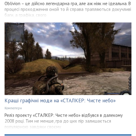
Oblivion – це дійсно легендарна гра, але аж ніяк не ідеальна. В
процесі проходження оной то й справа трапляються докучливі
баги, а графіка, свого
Кращі графічні моди на «СТАЛКЕР: Чисте небо»
Компютери
Реліз проекту «СТАЛКЕР: Чисте небо» відбувся в далекому
2008 році. Тим не менше, гра до цих пір залишається
популярною завдяки своєму