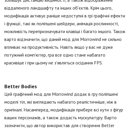
збільшує дистанцію видимості, а також відображення
віддаленого ландшафту та інших об'єктів. Крім цього,
модифікація активує раніше недоступні в грі графічні ефекти
і функції, такі як поліпшені шейдери, анімація рослинності,
можливість перепризначувати клавіші і багато іншого. Також
варто відзначити, що даний мод для Morrowind не сильно
впливає на продуктивність. Навіть якщо у вас не дуже
потужний комп'ютер, гра все одно стане набагато
красивіше і при цьому не з'являться осідання FPS.
Better Bodies
Цей графічний мод для Morrowind додає в гру поліпшені
моделі тіл, які виглядають набагато реалістичніше, ніж в
оригіналі. Насамперед, модифікація прибере всі кути з фігур
ваших персонажів, а також додасть мускулатуру. Варто
зазначити, що автор використав для створення Better