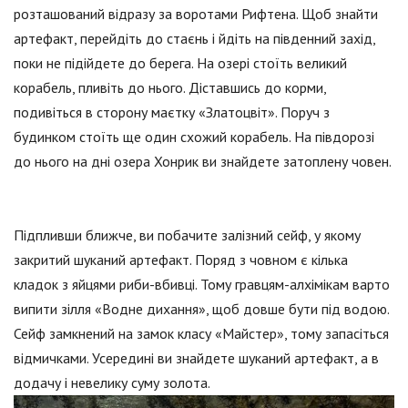
розташований відразу за воротами Рифтена. Щоб знайти
артефакт, перейдіть до стаєнь і йдіть на південний захід,
поки не підійдете до берега. На озері стоїть великий
корабель, пливіть до нього. Діставшись до корми,
подивіться в сторону маєтку «Златоцвіт». Поруч з
будинком стоїть ще один схожий корабель. На півдорозі
до нього на дні озера Хонрик ви знайдете затоплену човен.
Підпливши ближче, ви побачите залізний сейф, у якому
закритий шуканий артефакт. Поряд з човном є кілька
кладок з яйцями риби-вбивці. Тому гравцям-алхімікам варто
випити зілля «Водне дихання», щоб довше бути під водою.
Сейф замкнений на замок класу «Майстер», тому запасіться
відмичками. Усередині ви знайдете шуканий артефакт, а в
додачу і невелику суму золота.