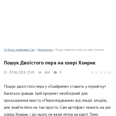
Hi-News: Цифровий Світ
»
Компютери
» Пошук Двоїстого пера на озері Хонрик
Пошук Двоїстого пера на озері Хонрик
03.06.2018, 23:45
664
0
Пошук двоїстого пера у «Скайриме» ставить у глухий кут
багатьох гравців. Цей предмет необхідний для
проходження квесту «Переслідування» від гільдії злодіїв,
але знайти його не так просто. Сам артефакт лежить на дні
озера Хонрик, і до нього не веде мітка на карті. Тому