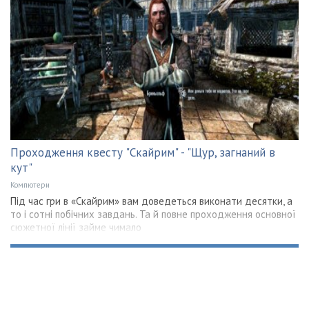
Проходження квесту "Скайрим" - "Щур, загнаний в
кут"
Компютери
Під час гри в «Скайрим» вам доведеться виконати десятки, а
то і сотні побічних завдань. Та й повне проходження основної
сюжетної лінії займе чимало