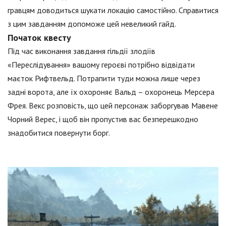
гравцям доводиться шукати локацію самостійно. Справитися
з цим завданням допоможе цей невеликий гайд.
Початок квесту
Під час виконання завдання гільдії злодіїв
«Переслідування» вашому героєві потрібно відвідати
маєток Рифтвельд. Потрапити туди можна лише через
задні ворота, але їх охороняє Вальд – охоронець Мерсера
Фрея. Векс розповість, що цей персонаж заборгував Мавене
Чорний Верес, і щоб він пропустив вас безперешкодно
знадобитися повернути борг.