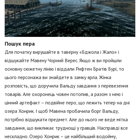
Пошук пера
Для початку вирушайте в таверну «Бджола і Жало» і
відшукайте Мавену Чорний Верес. Якщо ж ви пройшли
основну сюжетну лінію і віддали Рифтен Братів Бурі, то
цього персонажа ви знайдете в замку ярла. Жінка
розповість, що доручила Вальду завдання з перевезення
товарів. Але охоронець човен потопив, а разом з нею і
цінний артефакт – подвійне перо, що лежить тепер на дні
озера Хонрик. І щоб Мавена пробачила борг Вальду,
потрібно відшукати предмет. Але до нього не веде мітка
завдання, що викликає труднощі у гравців. Насправді все
нескладно. Озеро Хонрик – це найбільший водойму,