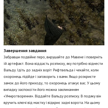
Завершення завдання
Забравши подвійне перо, вирушайте до Мавене і поверніть
їй артефакт. Вона віддасть розписку, яку потрібно віднести
Вальду. Ідіть до задніх воріт Рифтвельда і чекайте, коли
охоронець підійде і заговорить з вами. Якщо розкриєте
замок до його приходу, то охоронець атакує вас. У цьому
випадку заспокоїти його можна заклинанням
«Умиротворення». Віддайте Вальду розписку. В подяку він
вручить ключі від маєтку і відкриє задні ворота. На цьому