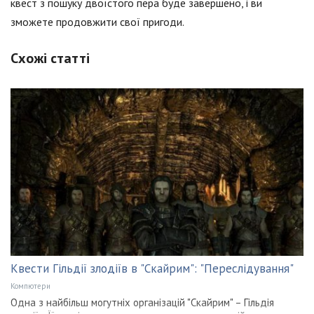
квест з пошуку двоїстого пера буде завершено, і ви
зможете продовжити свої пригоди.
Схожі статті
Квести Гільдії злодіїв в "Скайрим": "Переслідування"
Компютери
Одна з найбільш могутніх організацій "Скайрим" – Гільдія