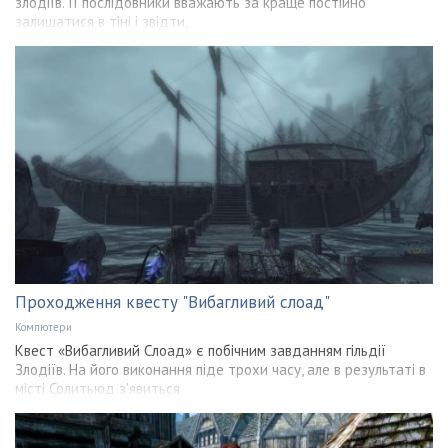
злодіїв. Її послідовники вважають за краще постійно
залишатися в тіні і звідти,
Проходження квесту "Вибагливий слоад"
Компютери
Квест «Вибагливий Слоад» є побічним завданням гільдії
Злодіїв. На його виконання піде трохи часу, але в результаті в
місті Солитьюд з'явиться