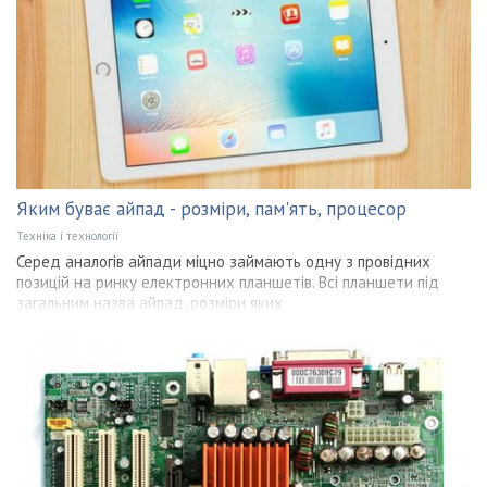
Яким буває айпад - розміри, пам'ять, процесор
Техніка і технології
Серед аналогів айпади міцно займають одну з провідних
позицій на ринку електронних планшетів. Всі планшети під
загальним назва айпад, розміри яких