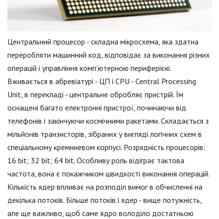
Центральний процесор - складна мікросхема, яка здатна
переробляти машинний код, відповідає за виконання різних
операцій і управління комп'ютерною периферією.
Вживається в абревіатурі - ЦП і CPU - Central Processing
Unit, в перекладі - центральне обробляє пристрій. Їм
оснащені багато електронні пристрої, починаючи від
телефонів і закінчуючи космічними ракетами. Складається з
мільйонів транзисторів, зібраних у вигляді логічних схем в
спеціальному кремниевом корпусі. Розрядність процесорів:
16 bit; 32 bit; 64 bit. Особливу роль відіграє тактова
частота, вона є покажчиком швидкості виконання операцій.
Кількість ядер впливає на розподіл вимог в обчисленні на
декілька потоків. Більше потоків і ядер - вище потужність,
але ще важливо, щоб саме ядро володіло достатньою