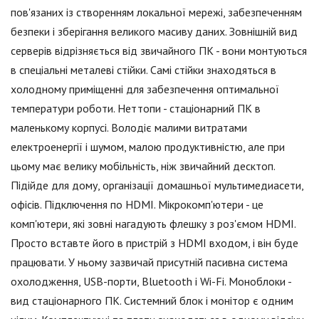
пов'язаних із створенням локальної мережі, забезпеченням
безпеки і зберігання великого масиву даних. Зовнішній вид
серверів відрізняється від звичайного ПК - вони монтуються
в спеціальні металеві стійки. Самі стійки знаходяться в
холодному приміщенні для забезпечення оптимальної
температури роботи. Неттопи - стаціонарний ПК в
маленькому корпусі. Володіє малими витратами
електроенергії і шумом, малою продуктивністю, але при
цьому має велику мобільність, ніж звичайний десктоп.
Підійде для дому, організації домашньої мультимедиасети,
офісів. Підключення по HDMI. Мікрокомп'ютери - це
комп'ютери, які зовні нагадують флешку з роз'ємом HDMI.
Просто вставте його в пристрій з HDMI входом, і він буде
працювати. У ньому зазвичай присутній пасивна система
охолодження, USB-порти, Bluetooth і Wi-Fi. Моноблоки -
вид стаціонарного ПК. Системний блок і монітор є одним