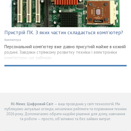
Пристрій ПК. З яких частин складається комп'ютер?
Компютери
Персональний комп'ютер вже давно присутній майже в кожній
родині. Завдяки стрімкому розвитку техніки і електроніки
комп'ютери, що займали
Hi-News: Цифровий Світ
— ваш провідник у світі технологій. Ми
публікуємо актуальні огляди, незалежні рейтинги та порівняння техніки
2026 року. Допомагаємо обрати надійні рішення для дому, навчання
та роботи — просто, об’єктивно та без зайвих витрат.