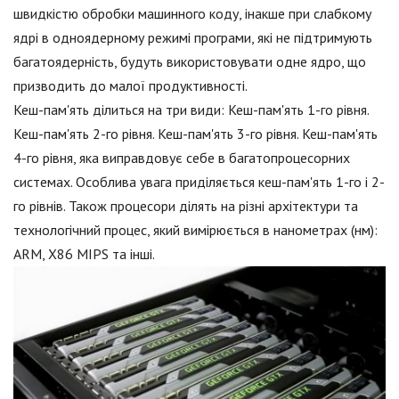
швидкістю обробки машинного коду, інакше при слабкому
ядрі в одноядерному режимі програми, які не підтримують
багатоядерність, будуть використовувати одне ядро, що
призводить до малої продуктивності.
Кеш-пам'ять ділиться на три види: Кеш-пам'ять 1-го рівня.
Кеш-пам'ять 2-го рівня. Кеш-пам'ять 3-го рівня. Кеш-пам'ять
4-го рівня, яка виправдовує себе в багатопроцесорних
системах. Особлива увага приділяється кеш-пам'ять 1-го і 2-
го рівнів. Також процесори ділять на різні архітектури та
технологічний процес, який вимірюється в нанометрах (нм):
ARM, X86 MIPS та інші.