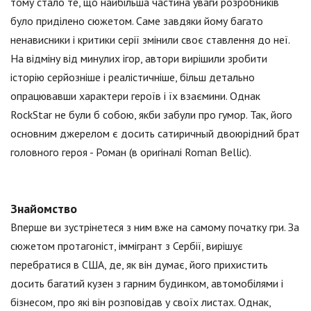
тому стало те, що найбільша частина уваги розробників
було приділено сюжетом. Саме завдяки йому багато
ненависники і критики серії змінили своє ставлення до неї.
На відміну від минулих ігор, автори вирішили зробити
історію серйозніше і реалістичніше, більш детально
опрацювавши характери героїв і їх взаємини. Однак
RockStar не були б собою, якби забули про гумор. Так, його
основним джерелом є досить сатиричный двоюрідний брат
головного героя - Роман (в оригіналі Roman Bellic).
Знайомство
Вперше ви зустрінетеся з ним вже на самому початку гри. За
сюжетом протагоніст, іммігрант з Сербії, вирішує
перебратися в США, де, як він думає, його прихистить
досить багатий кузен з гарним будинком, автомобілями і
бізнесом, про які він розповідав у своїх листах. Однак,