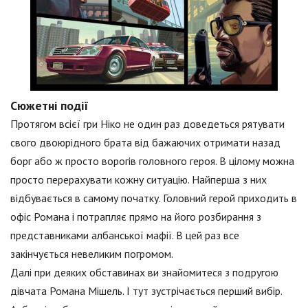
Сюжетні події
Протягом всієї гри Ніко не один раз доведеться рятувати
свого двоюрідного брата від бажаючих отримати назад
борг або ж просто ворогів головного героя. В цілому можна
просто перерахувати кожну ситуацію. Найперша з них
відбувається в самому початку. Головний герой приходить в
офіс Романа і потрапляє прямо на його розбирання з
представниками албанської мафії. В цей раз все
закінчується невеликим погромом.
Далі при деяких обставинах ви знайомитеся з подругою
дівчата Романа Мішель. І тут зустрічається перший вибір.