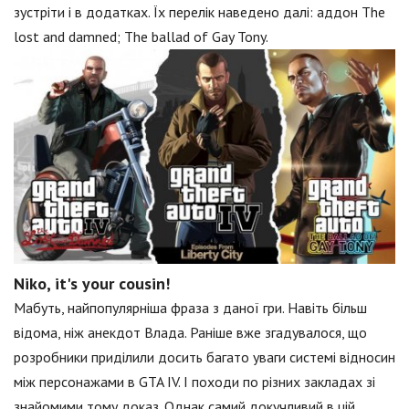
зустріти і в додатках. Їх перелік наведено далі: аддон The
lost and damned; The ballad of Gay Tony.
Niko, it's your cousin!
Мабуть, найпопулярніша фраза з даної гри. Навіть більш
відома, ніж анекдот Влада. Раніше вже згадувалося, що
розробники приділили досить багато уваги системі відносин
між персонажами в GTA IV. І походи по різних закладах зі
знайомими тому доказ. Однак самий докучливий в цій