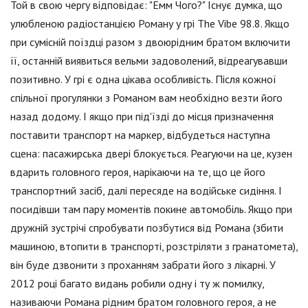
Той в свою чергу відповідає: "Емм Чого?" Існує думка, що
улюбленою радіостанцією Роману у грі The Vibe 98.8. Якщо
при сумісній поїздці разом з двоюрідним братом включити
її, останній виявиться вельми задоволений, відреагувавши
позитивно. У грі є одна цікава особливість. Після кожної
спільної прогулянки з Романом вам необхідно везти його
назад додому. І якщо при під'їзді до місця призначення
поставити транспорт на маркер, відбудеться наступна
сцена: пасажирська двері блокується. Реагуючи на це, кузен
вдарить головного героя, нарікаючи на те, що це його
транспортний засіб, далі пересяде на водійське сидіння. І
посидівши там пару моментів покине автомобіль. Якщо при
дружній зустрічі спробувати позбутися від Романа (збити
машиною, втопити в транспорті, розстріляти з гранатомета),
він буде дзвонити з проханням забрати його з лікарні. У
2012 році багато видань робили одну і ту ж помилку,
називаючи Романа рідним братом головного героя, а не