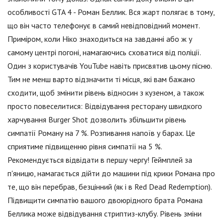
особливості GTA 4 - Роман Беллик. Вся жарт полягає в тому,
що він часто телефонує в самий невідповідний момент.
Приміром, коли Ніко знаходиться на завданні або ж у
самому центрі погоні, намагаючись сховатися від поліції.
Один з користувачів YouTube навіть присвятив цьому пісню.
Тим не менш варто відзначити ті місця, які вам бажано
сходити, щоб змінити рівень відносин з кузеном, а також
просто повеселитися: Відвідування ресторану швидкого
харчування Burger Shot дозволить збільшити рівень
симпатії Роману на 7 %. Розпивання напоїв у барах. Це
сприятиме підвищенню рівня симпатії на 5 %.
Рекомендується відвідати в першу чергу! Геймплей за
п'яницю, намагається дійти до машини під крики Романа про
те, що він перебрав, безцінний (як і в Red Dead Redemption).
Підвищити симпатію вашого двоюрідного брата Романа
Беллика може відвідування стриптиз-клубу. Рівень зміни