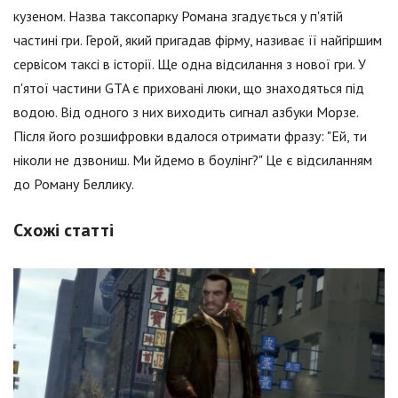
кузеном. Назва таксопарку Романа згадується у п'ятій
частині гри. Герой, який пригадав фірму, називає її найгіршим
сервісом таксі в історії. Ще одна відсилання з нової гри. У
п'ятої частини GTA є приховані люки, що знаходяться під
водою. Від одного з них виходить сигнал азбуки Морзе.
Після його розшифровки вдалося отримати фразу: "Ей, ти
ніколи не дзвониш. Ми йдемо в боулінг?" Це є відсиланням
до Роману Беллику.
Схожі статті