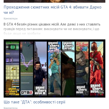
Проходження сюжетних місій GTA 4: вбивати Дарко
чи ні?
Компютери
В GTA 4 безліч різних цікавих місій. Але деякі з них ставлять
гравців перед питанням: виконувати чи не виконувати, і що
буде, якщо не зробити
Що таке "ДТА": особливості серії
Компютери