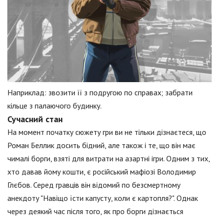
Наприклад: звозити її з подругою по справах; забрати
кільце з палаючого будинку.
Сучасний стан
На момент початку сюжету гри ви не тільки дізнаєтеся, що
Роман Беллик досить бідний, але також і те, що він має
чималі борги, взяті для витрати на азартні ігри. Одним з тих,
хто давав йому кошти, є російський мафіозі Володимир
Глєбов. Серед гравців він відомий по безсмертному
анекдоту "Навіщо їсти капусту, коли є картопля?". Однак
через деякий час після того, як про борги дізнається