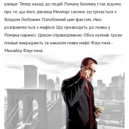
раніше. Тепер назад до подій. Роману Беллику стає відомо
про те, що його дівчина Меллорі таємно зустрічається з
Владом Глєбовим. Озлоблений цим фактом, Ніко
розправляється з мафіозі. Що призводить до появи у
Романа параної. Цілком справедливою. Обох кузенів трохи
пізніше викрадають за наказом глави мафії Фаустина -
Михайла Фаустина.