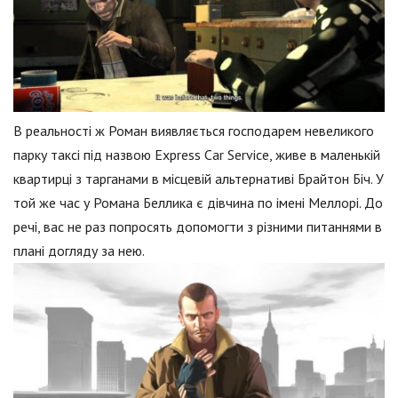
В реальності ж Роман виявляється господарем невеликого
парку таксі під назвою Express Car Service, живе в маленькій
квартирці з тарганами в місцевій альтернативі Брайтон Біч. У
той же час у Романа Беллика є дівчина по імені Меллорі. До
речі, вас не раз попросять допомогти з різними питаннями в
плані догляду за нею.