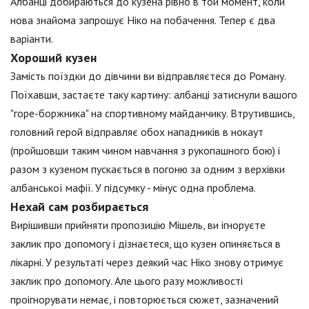
Албанці добираються до кузена рівно в той момент, коли
нова знайома запрошує Ніко на побачення. Тепер є два
варіанти.
Хороший кузен
Замість поїздки до дівчини ви відправляєтеся до Роману.
Поїхавши, застаєте таку картину: албанці затиснули вашого
"горе-боржника" на спортивному майданчику. Втрутившись,
головний герой відправляє обох нападників в нокаут
(пройшовши таким чином навчання з рукопашного бою) і
разом з кузеном пускається в погоню за одним з верхівки
албанської мафії. У підсумку - мінус одна проблема.
Нехай сам розбирається
Вирішивши прийняти пропозицію Мішель, ви ігноруєте
заклик про допомогу і дізнаєтеся, що кузен опиняється в
лікарні. У результаті через деякий час Ніко знову отримує
заклик про допомогу. Але цього разу можливості
проігнорувати немає, і повторюється сюжет, зазначений