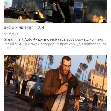
Вибір кінцівки "ГТА 4"
Компютери
Grand Theft Auto 4 - комп'ютерна гра 2008 року від компанії
Rockstar. Як і в кількох попередніх іграх серії, дія відбувається
в Ліберті-Сіті,