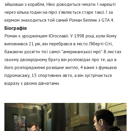
зійшовши з корабля, Ніко доводиться чекати. І нарешті
через кілька годин на пірсі з'являється старе таксі. І за
кермом знаходиться той самий Роман Беллик з GTA 4.
Біографія
Роман є уродженцем Югославії. У 1998 році, коли йому
виповнився 21 рік, він перебрався в місто Ліберті-Сіті,
бажаючи досягти тієї самої "американської мрії". В листах
своєму двоюрідному брату він розповідає про те, що в
його розпорядженні розкішне житло, 4 ванні з функцією
гідромасажу, 15 спортивних авто, а він зустрічається
відразу з двома дівчатами.