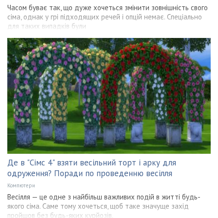
Часом буває так, що дуже хочеться змінити зовнішність свого
сіма, однак у грі підходящих речей і опцій немає. Спеціально
для таких випадків були
Де в "Сімс 4" взяти весільний торт і арку для
одруження? Поради по проведенню весілля
Компютери
Весілля — це одне з найбільш важливих подій в житті будь-
якого сіма. Саме тому хочеться, щоб таке значуще захід
пройшов без будь-яких курйозів.