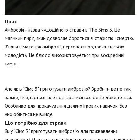
Опис
Амброзія - назва чудодійного страви в The Sims 3. Це
магічний пиріг, який дозволяє боротися зі старістю і смертю.
З'ївши шматочок амброзії, персонаж продовжить свою
молодість. Це блюдо використовується при воскресінні
симов.
Але як в "Сімс 3" приготувати амброзію? Зробити це не так
важко, як здається, але постаратися все одно доведеться.
Особливо для прокачування деяких ігрових навичок. Без
них обійтися не вийде.
Що потрібно для страви
Як у "Сімс 3" приготувати амброзію для пожвавлення
персонажа? Для цього потрібно підготувати деякі навички і