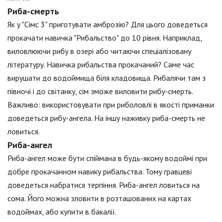
Риба-смерть
Як у "Сімс 3" приготувати амброзію? Для цього доведеться
прокачати навичка "Рибальство" до 10 рівня. Наприклад,
виловлюючи рибу в озері або читаючи спеціалізовану
літературу. Навичка рибальства прокачаний? Саме час
вирушати до водоймища біля кладовища. Рибалячи там з
півночі і до світанку, сім зможе виловити рибу-смерть.
Важливо: використовувати при риболовлі в якості приманки
доведеться рибу-ангела. На іншу наживку риба-смерть не
ловиться.
Риба-ангел
Риба-ангел може бути спіймана в будь-якому водоймі при
добре прокачанном навику рибальства. Тому гравцеві
доведеться набратися терпіння. Риба-ангел ловиться на
сома. Його можна зловити в розташованих на картах
водоймах, або купити в бакалії.