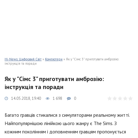
Hi-News: Цифровий Світ
»
Компютери
» Як у "Сімс 3" приготувати амброзію:
інструкція та поради
Як у "Сімс 3" приготувати амброзію:
інструкція та поради
14.05.2018, 19:40
1 698
0
Багато гравців стикалися з симуляторами реальному житті.
Найпопулярнішою лінійкою цього жанру є The Sims. З
кожним поколінням і доповненням гравцям пропонується