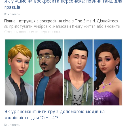
Як у «Сімс 4» воскресити персонажа: повний гайд для
гравців
Компютери
Повна інструкція з воскресіння сіма в The Sims 4. Дізнайтеся,
як приготувати Амброзію, написати Книгу життя або вмовити
Смерть повернути персонажа.
Як урізноманітнити гру з допомогою модів на
зовнішність для "Сімс 4"?
Компютери