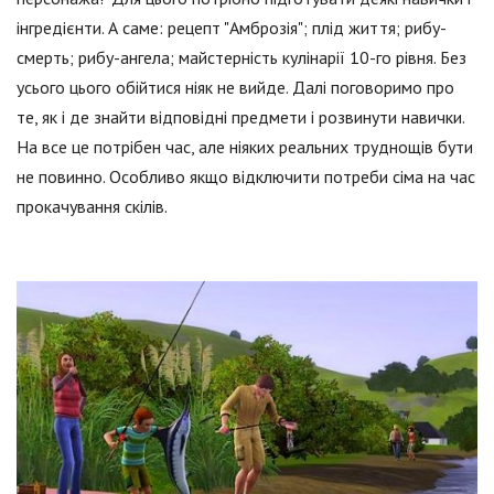
інгредієнти. А саме: рецепт "Амброзія"; плід життя; рибу-
смерть; рибу-ангела; майстерність кулінарії 10-го рівня. Без
усього цього обійтися ніяк не вийде. Далі поговоримо про
те, як і де знайти відповідні предмети і розвинути навички.
На все це потрібен час, але ніяких реальних труднощів бути
не повинно. Особливо якщо відключити потреби сіма на час
прокачування скілів.