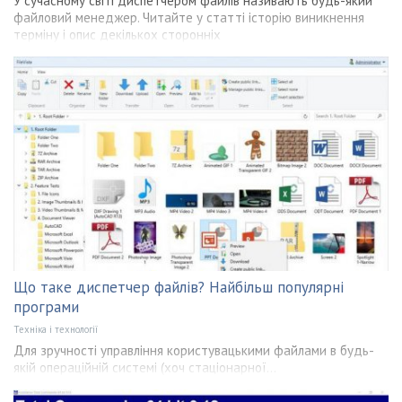
У сучасному світі диспетчером файлів називають будь-який
файловий менеджер. Читайте у статті історію виникнення
терміну і опис декількох сторонніх
Що таке диспетчер файлів? Найбільш популярні
програми
Техніка і технології
Для зручності управління користувацькими файлами в будь-
якій операційній системі (хоч стаціонарної...