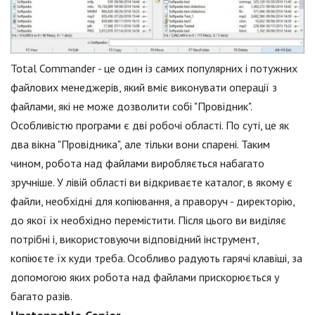
Total Commander - це один із самих популярних і потужних
файлових менеджерів, який вміє виконувати операції з
файлами, які не може дозволити собі "Провідник".
Особливістю програми є дві робочі області. По суті, це як
два вікна "Провідника", але тільки вони спарені. Таким
чином, робота над файлами виробляється набагато
зручніше. У лівій області ви відкриваєте каталог, в якому є
файли, необхідні для копіювання, а праворуч - директорію,
до якої їх необхідно перемістити. Після цього ви виділяє
потрібні і, використовуючи відповідний інструмент,
копіюєте їх куди треба. Особливо радують гарячі клавіші, за
допомогою яких робота над файлами прискорюється у
багато разів.