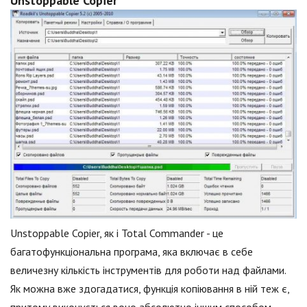
Unstoppable Copier
Unstoppable Copier, як і Total Commander - це
багатофункціональна програма, яка включає в себе
величезну кількість інструментів для роботи над файлами.
Як можна вже здогадатися, функція копіювання в ній теж є,
притому виконується воно абсолютно іншим способом.