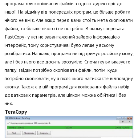
програма для копіювання файлів з однієї директорії до
іншої. На відміну від попередніх програм, це більше робити
нічого не вміє. Але якщо перед вами стоїть мета скопіювати
файли, то більше нічого і не потрібно. В цьому і перевага
FastCopy - у неї не завантажений зайвою інформацією
інтерфейс, тому користувачеві було легше у всьому
розібратися. На жаль, програма не підтримує російську мову,
але і без нього все досить зрозуміло. Спочатку ви вказуєте
папку, звідки потрібно скопіювати файли, потім, куди
потрібно скопіювати, ну а після цього натискаєте відповідну
кнопку. Також є в цій програмі для копіювання файлів набір
додаткових параметрів, але цілком можна обійтися і без
них.
TeraCopy