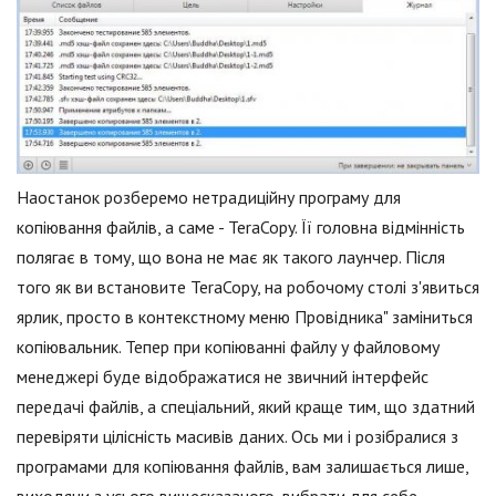
Наостанок розберемо нетрадиційну програму для
копіювання файлів, а саме - TeraCopy. Її головна відмінність
полягає в тому, що вона не має як такого лаунчер. Після
того як ви встановите TeraCopy, на робочому столі з'явиться
ярлик, просто в контекстному меню Провідника" заміниться
копіювальник. Тепер при копіюванні файлу у файловому
менеджері буде відображатися не звичний інтерфейс
передачі файлів, а спеціальний, який краще тим, що здатний
перевіряти цілісність масивів даних. Ось ми і розібралися з
програмами для копіювання файлів, вам залишається лише,