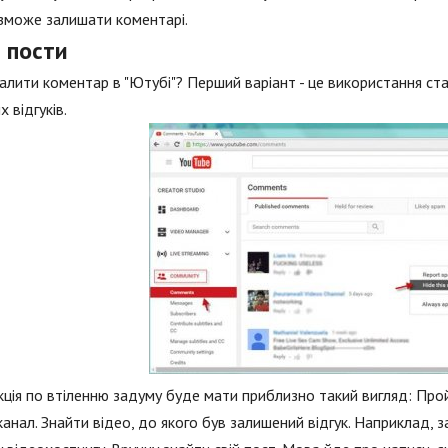
 зможе залишати коментарі.
 пости
алити коментар в "Ютубі"? Перший варіант - це використання с
х відгуків.
кція по втіленню задуму буде мати приблизно такий вигляд: Про
 канал. Знайти відео, до якого був залишений відгук. Наприклад,