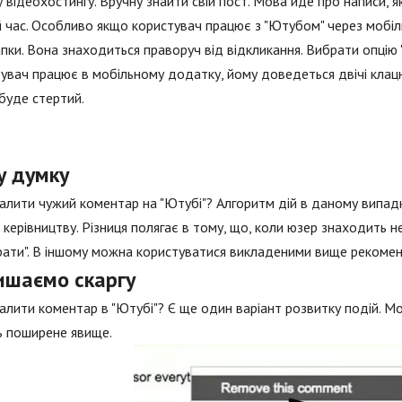
 відеохостингу. Вручну знайти свій пост. Мова йде про написи, 
 час. Особливо якщо користувач працює з "Ютубом" через мобіль
пки. Вона знаходиться праворуч від відкликання. Вибрати опцію 
увач працює в мобільному додатку, йому доведеться двічі клацн
 буде стертий.
у думку
алити чужий коментар на "Ютубі"? Алгоритм дій в даному випад
 керівництву. Різниця полягає в тому, що, коли юзер знаходить н
ати". В іншому можна користуватися викладеними вище рекомен
ишаємо скаргу
алити коментар в "Ютубі"? Є ще один варіант розвитку подій. Мо
ь поширене явище.