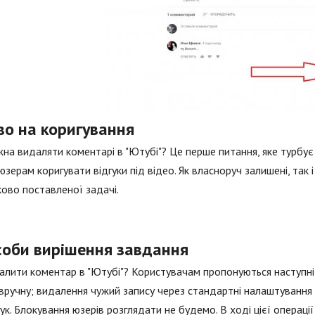
во на коригування
на видаляти коментарі в "Ютубі"? Це перше питання, яке турбує
юзерам коригувати відгуки під відео. Як власноруч залишені, так і
ово поставленої задачі.
соби вирішення завдання
алити коментар в "Ютубі"? Користувачам пропонуються наступні 
вручну; видалення чужий запису через стандартні налаштування 
гук. Блокування юзерів розглядати не будемо. В ході цієї операці