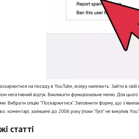
скаржитися на посаду в YouTube, юзеру належить: Зайти в свій 
ом негативний відгук. Викликати функціональне меню. Для цього
ми. Вибрати опцію "Поскаржитися". Заповнити форму, що з'явилася
о: коментарі, залишені до 2006 року (поки "Гугл" не викупив YouT
жі статті