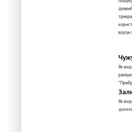
пошуку
деякий
трикра
корист
відгук
Чуж
Як вид
раніше
"Прибр
Зал
Як вид
досит