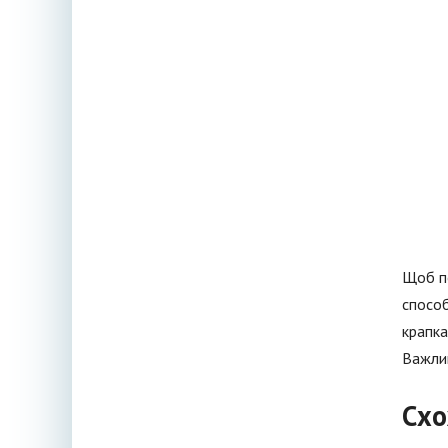
Щоб по
способ
крапка
Важлив
Схо