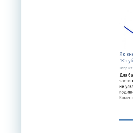
Як зн
"Ютуб
Інтернет
Для ба
частин
не уяв
подиви
Комент