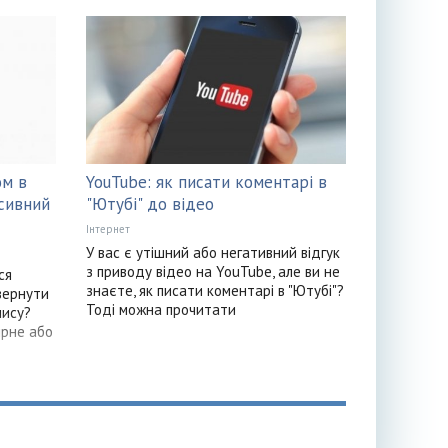
ом в
YouTube: як писати коментарі в
рсивний
"Ютубі" до відео
Інтернет
У вас є утішний або негативний відгук
з приводу відео на YouTube, але ви не
ся
знаєте, як писати коментарі в "Ютубі"?
вернути
Тоді можна прочитати
пису?
ирне або