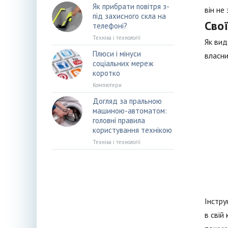
Як прибрати повітря з-
він не
під захисного скла на
Свої
телефоні?
Техніка і технології
Як вид
Плюси і мінуси
власни
соціальних мереж
коротко
Компютери
Догляд за пральною
машиною-автоматом:
головні правила
користування технікою
Техніка і технології
Інстру
в свій