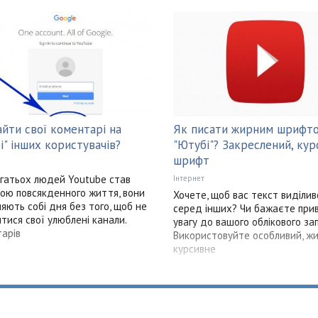
айти свої коментарі на
Як писати жирним шрифт
і" інших користувачів?
"Ютубі"? Закреслений, ку
шрифт
гатьох людей Youtube став
Інтернет
ою повсякденного життя, вони
Хочете, щоб вас текст виділив
ляють собі дня без того, щоб не
серед інших? Чи бажаєте при
тися свої улюблені канали.
увагу до вашого облікового за
арів
Використовуйте особливий, ж
курсивне