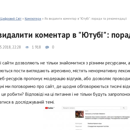
 Цифровий Світ
»
Компютери
» Як видалити коментар в "Ютубі": поради та рекомендації
видалити коментар в "Ютубі": пора
5.2018, 22:28
1 918
0
і сайти дозволяють не тільки знайомитися з різними ресурсами, а
уються пости виглядають агресивно, містять ненормативну лекси
еб-ресурсів пропонує модерацію відгуків, або дозволяє проводи
ні ми поговоримо про сайт, де щодня обговорюються тисячі віде
і це робити? Відповіді на ці питання і не тільки будуть запропон
атися в досліджуваній темі.