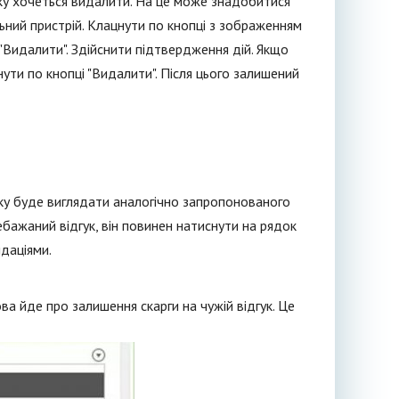
яку хочеться видалити. На це може знадобитися
ний пристрій. Клацнути по кнопці з зображенням
"Видалити". Здійснити підтвердження дій. Якщо
ути по кнопці "Видалити". Після цього залишений
ку буде виглядати аналогічно запропонованого
ебажаний відгук, він повинен натиснути на рядок
даціями.
ва йде про залишення скарги на чужій відгук. Це