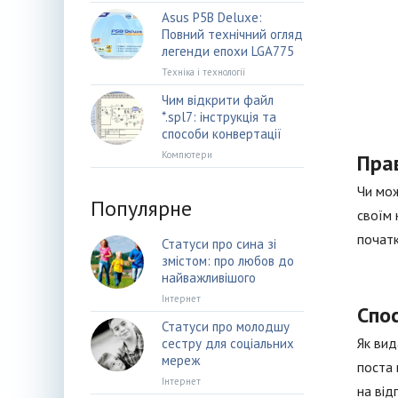
Asus P5B Deluxe:
Повний технічний огляд
легенди епохи LGA775
Техніка і технології
Чим відкрити файл
*.spl7: інструкція та
способи конвертації
Компютери
Пра
Чи мож
Популярне
своїм 
початк
Статуси про сина зі
змістом: про любов до
найважливішого
Інтернет
Спо
Статуси про молодшу
Як вид
сестру для соціальних
мереж
поста 
Інтернет
на від