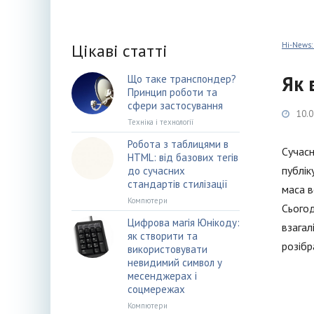
Цікаві статті
Hi-News:
Як 
Що таке транспондер?
Принцип роботи та
сфери застосування
10.0
Техніка і технології
Робота з таблицями в
Сучасн
HTML: від базових тегів
публік
до сучасних
стандартів стилізації
маса в
Компютери
Сьогод
Цифрова магія Юнікоду:
взагал
як створити та
розібр
використовувати
невидимий символ у
месенджерах і
соцмережах
Компютери