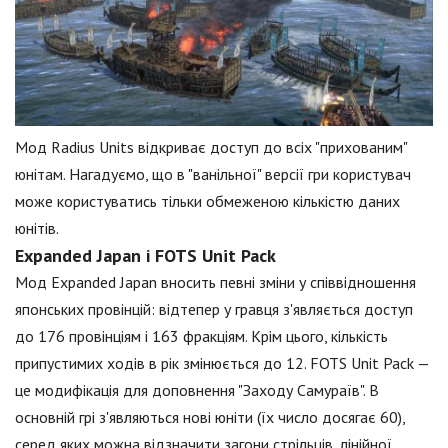
Мод Radius Units відкриває доступ до всіх "прихованим"
юнітам. Нагадуємо, що в "ванільної" версії гри користувач
може користуватись тільки обмеженою кількістю даних
юнітів.
Expanded Japan і FOTS Unit Pack
Мод Expanded Japan вносить певні зміни у співвідношення
японських провінцій: відтепер у гравця з'являється доступ
до 176 провінціям і 163 фракціям. Крім цього, кількість
припустимих ходів в рік змінюється до 12. FOTS Unit Pack —
це модифікація для доповнення "Заходу Самураїв". В
основній грі з'являються нові юніти (їх число досягає 60),
серед яких можна відзначити загони стрільців, лінійної