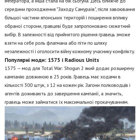
імператора, а інша стала на бік сьогуна. Десь ближче до
середини проходження "Заходу Самураїв", після завоювання
більшої частини японських територій і поширення впливу
обраної сторони, гравцеві буде запропоновано сюжетний
вибір. В залежності від прийнятого рішення гравець зможе
взяти на себе роль флагмана або піти по шляху
незалежності і оголосити війну кожному учаснику конфлікту.
Популярні моди: 1575 і Radious Units
1575 — мод для Total War: Shogun 2 який додає розширену
кампанію довжиною в 25 років. Гравець має ходами в
кількості 300 штук, з 12 на кожен рік. Загони полководців і
агентів доживають до завершення кампанії, а значить,
гравець може займатися їх максимальної прокачуванням.