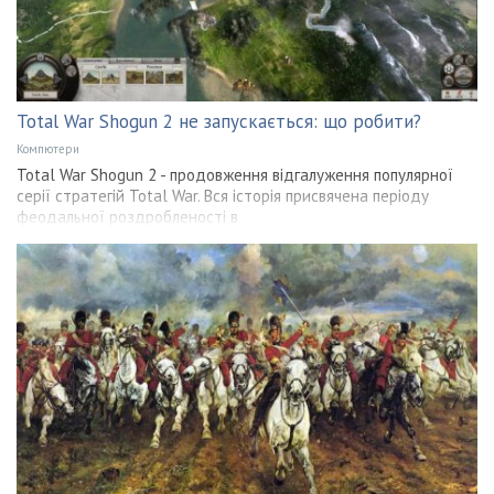
Total War Shogun 2 не запускається: що робити?
Компютери
Total War Shogun 2 - продовження відгалуження популярної
серії стратегій Total War. Вся історія присвячена періоду
феодальної роздробленості в