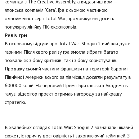
команда з The Creative Assembly, а видавництвом —
японська компанія "Сега". Гра є сьомою частиною
однойменної серії Total War, продовжуючи досить
популярну лінійку ПК-ексклюзивів.
Реліз гри
В основному відгуки про Total War: Shogun 2 вийшли дуже
гарними. Після свого релізу гра змогла зібрати багато
похвали як з боку критиків, так і з боку користувачів.
Продажу сьомий частини франшизи на території Європи і
Північної Америки всього за півмісяця досягли результату в
600000 копій. На черговий Премії Британської Академії в
галузі відеоігор проект отримав нагороду за найкращу
стратегію.
В хвалебних оглядах Total War: Shogun 2 зазначали цікавий
сюжет, історичну достовірність і захоплюючий геймплей. З