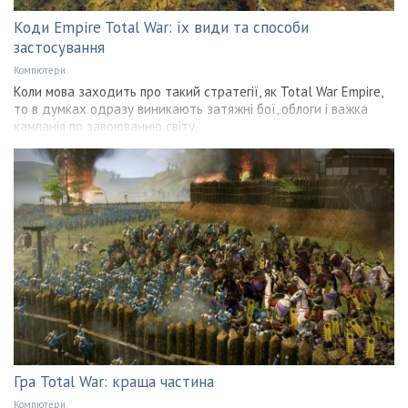
Коди Empire Total War: їх види та способи
застосування
Компютери
Коли мова заходить про такий стратегії, як Total War Empire,
то в думках одразу виникають затяжні бої, облоги і важка
кампанія по завоюванню світу.
Гра Total War: краща частина
Компютери