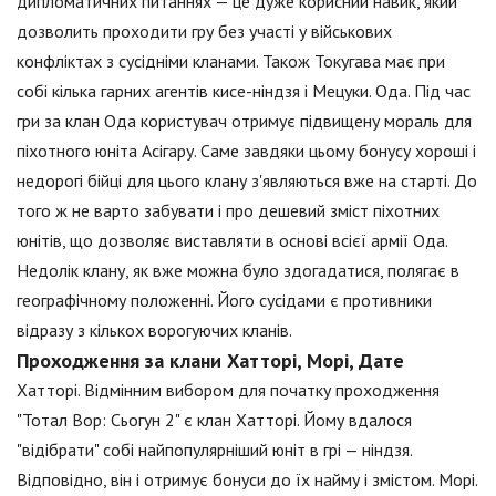
дипломатичних питаннях — це дуже корисний навик, який
дозволить проходити гру без участі у військових
конфліктах з сусідніми кланами. Також Токугава має при
собі кілька гарних агентів кисе-ніндзя і Мецуки. Ода. Під час
гри за клан Ода користувач отримує підвищену мораль для
піхотного юніта Асігару. Саме завдяки цьому бонусу хороші і
недорогі бійці для цього клану з'являються вже на старті. До
того ж не варто забувати і про дешевий зміст піхотних
юнітів, що дозволяє виставляти в основі всієї армії Ода.
Недолік клану, як вже можна було здогадатися, полягає в
географічному положенні. Його сусідами є противники
відразу з кількох ворогуючих кланів.
Проходження за клани Хатторі, Морі, Дате
Хатторі. Відмінним вибором для початку проходження
"Тотал Вор: Сьогун 2" є клан Хатторі. Йому вдалося
"відібрати" собі найпопулярніший юніт в грі — ніндзя.
Відповідно, він і отримує бонуси до їх найму і змістом. Морі.