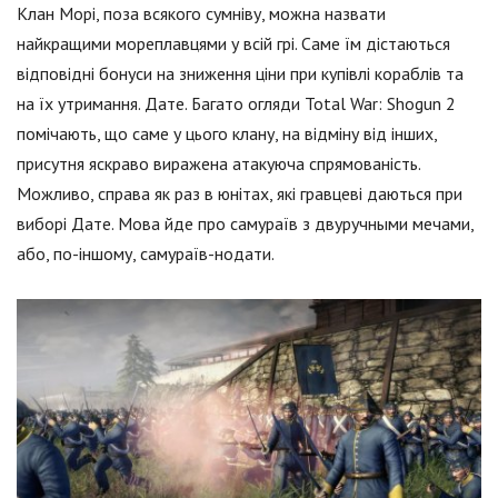
Клан Морі, поза всякого сумніву, можна назвати
найкращими мореплавцями у всій грі. Саме їм дістаються
відповідні бонуси на зниження ціни при купівлі кораблів та
на їх утримання. Дате. Багато огляди Total War: Shogun 2
помічають, що саме у цього клану, на відміну від інших,
присутня яскраво виражена атакуюча спрямованість.
Можливо, справа як раз в юнітах, які гравцеві даються при
виборі Дате. Мова йде про самураїв з двуручными мечами,
або, по-іншому, самураїв-нодати.