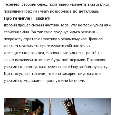
технічної сторони серед позитивних моментів вказувалися:
покращена графіка і увагу розробників до деталізації.
Про геймплеї і сюжеті
Ігровий процес сьомий частини Total War не торкнулися ніякі
серйозні зміни. Гра так само поєднує кілька режимів —
покрокову стратегію і тактику в реальному часі. Гравцеві
дається можливість присвячувати свій час різних
дослідження, розвідки, економічних відносин, релігії та
іншим важливим аспектам будь-якої держави. Покрокове
управління реалізується через стратегічну глобальну карту.
Що стосується тактики, то вона використовується для
управління морськими і сухопутними битвами.