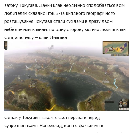
загону. Токугава. Даний клан неодмінно сподобається всім
любителям складної гри. З-за вигідного географічного
розташування Токугава стали сусідами відразу двом
небезпечним кланам: по одну сторону від них лежить клан
Ода, а по іншу — клан Имагава.
Однак у Токугави також є свої переваги перед
супротивниками. Наприклад, вони є фахівцями в