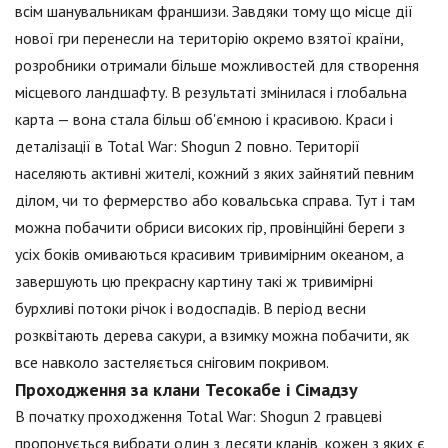
всім шанувальникам франшизи. Завдяки тому що місце дії
нової гри перенесли на територію окремо взятої країни,
розробники отримали більше можливостей для створення
місцевого ландшафту. В результаті змінилася і глобальна
карта — вона стала більш об'ємною і красивою. Краси і
деталізації в Total War: Shogun 2 повно. Території
населяють активні жителі, кожний з яких зайнятий певним
ділом, чи то фермерство або ковальська справа. Тут і там
можна побачити обриси високих гір, провінційні береги з
усіх боків омиваються красивим тривимірним океаном, а
завершують цю прекрасну картину такі ж тривимірні
бурхливі потоки річок і водоспадів. В період весни
розквітають дерева сакури, а взимку можна побачити, як
все навколо застеляється сніговим покривом.
Проходження за клани Тесокабе і Сімадзу
В початку проходження Total War: Shogun 2 гравцеві
пропонується вибрати один з десяти кланів, кожен з яких є