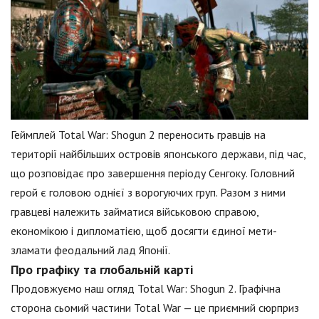
Геймплей Total War: Shogun 2 переносить гравців на
території найбільших островів японського держави, під час,
що розповідає про завершення періоду Сенгоку. Головний
герой є головою однієї з ворогуючих груп. Разом з ними
гравцеві належить займатися військовою справою,
економікою і дипломатією, щоб досягти єдиної мети-
зламати феодальний лад Японії.
Про графіку та глобальній карті
Продовжуємо наш огляд Total War: Shogun 2. Графічна
сторона сьомий частини Total War — це приємний сюрприз