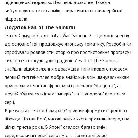
підвищеною мораллю. Цей перк дозволяє Такеда
вибудовувати свою армію, спираючись на кавалерійські
підрозділи.
Додаток Fall of the Samurai
"Захід Самураїв" для Total War: Shogun 2 — це доповнення
до основної грі, продовжує японську тематику. Розробники
спробували розповісти історію про протистояння прогресу і
тих, хто чтет культурні традиції. У Fall of the Samurai
знайшли відображення одразу два типи ігрового процесу:
перший тип геймплея добре знайомий всім шанувальникам
оригінальних частин франшизи і раннього "Shogun 2", а
другий з'являвся в іграх "Імперія" та "Наполеон" все тієї ж
серії.
В результаті "Захід Самураїв" прийняв форму своєрідного
гібрида "Тотал Вор", часові рамки якого зрушили вперед на
цілих триста років. В Японії сталося багато змін:
середньовічні гірські села і міста-замки змінилися