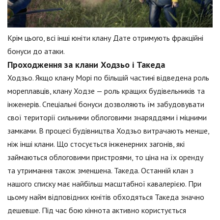
Крім цього, всі інші юніти клану Дате отримують фракційні
бонуси до атаки.
Проходження за клани Ходзьо і Такеда
Ходзьо. Якщо клану Морі по більшій частині відведена роль
мореплавців, клану Ходзе — роль кращих будівельників та
інженерів. Спеціальні бонуси дозволяють їм забудовувати
свої території сильними облоговими знаряддями і міцними
замками. В процесі будівництва Ходзьо витрачають менше,
ніж інші клани. Що стосується інженерних загонів, які
займаються облоговими пристроями, то ціна на їх оренду
та утримання також зменшена. Такеда. Останній клан з
нашого списку має найбільш масштабної кавалерією. При
цьому найм відповідних юнітів обходяться Такеда значно
дешевше. Під час бою кіннота активно користується