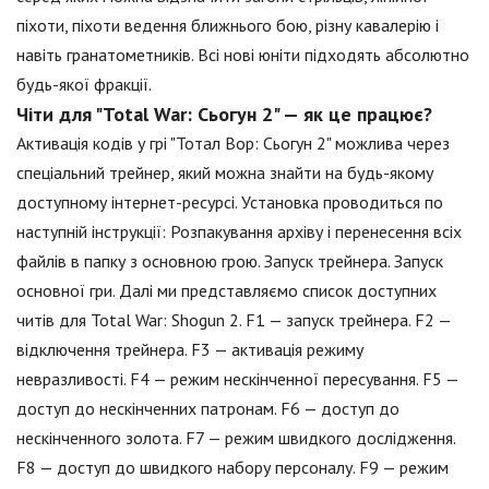
піхоти, піхоти ведення ближнього бою, різну кавалерію і
навіть гранатометників. Всі нові юніти підходять абсолютно
будь-якої фракції.
Чіти для "Total War: Сьогун 2" — як це працює?
Активація кодів у грі "Тотал Вор: Сьогун 2" можлива через
спеціальний трейнер, який можна знайти на будь-якому
доступному інтернет-ресурсі. Установка проводиться по
наступній інструкції: Розпакування архіву і перенесення всіх
файлів в папку з основною грою. Запуск трейнера. Запуск
основної гри. Далі ми представляємо список доступних
читів для Total War: Shogun 2. F1 — запуск трейнера. F2 —
відключення трейнера. F3 — активація режиму
невразливості. F4 — режим нескінченної пересування. F5 —
доступ до нескінченних патронам. F6 — доступ до
нескінченного золота. F7 — режим швидкого дослідження.
F8 — доступ до швидкого набору персоналу. F9 — режим