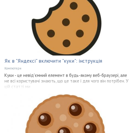
Як в "Яндексі" включити "куки": інструкція
Компютери
Куки - це невід'ємний елемент в будь-якому веб-браузері, але
не всі користувачі знають, що це таке і для чого він потрібен. У
цій статті ми