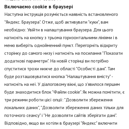
Включаємо cookie в браузері
Наступна інструкція розуміється наявність встановленого
"Яндекс. Браузера". Отже, щоб активувати "куки", вам
необхідно: Увійти в налаштування браузера. Для цього
натисніть на кнопку з трьома горизонтальними лініями і в
меню виберіть однойменний пункт. Перегорніть відкриту
сторінку до самого низу і натисніть на посилання "Показати
додаткові параметри". На новій сторінці ви потрібно
спуститися трохи нижче до області "Особисті дані". Там
буде розташовуватися кнопка "Налаштування вмісту" -
натисніть на неї. У діалоговому вікні, що з'явилося першим
буде знаходитися блок "Файли cookie". Як можна помітити, є
три режими роботи цієї опції: "Дозволити збереження
локальних даних", "Дозволити збереження даних тільки для
поточного сеансу" і "Не дозволяти сайтів зберігати дані".
Відповідно, якщо ви хотіли в браузері "Яндекс" включити