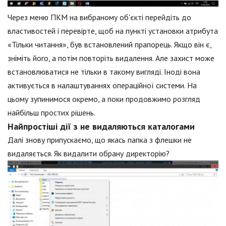
Через меню ПКМ на вибраному об'єкті перейдіть до
властивостей і перевірте, щоб на пункті установки атрибута
«Тільки читання», був встановлений прапорець. Якщо він є,
зніміть його, а потім повторіть видалення. Але захист може
встановлюватися не тільки в такому вигляді. Іноді вона
активується в налаштуваннях операційної системи. На
цьому зупинимося окремо, а поки продовжимо розгляд
найбільш простих рішень.
Найпростіші дії з не видаляються каталогами
Далі знову припускаємо, що якась папка з флешки не
видаляється. Як видалити обрану директорію?