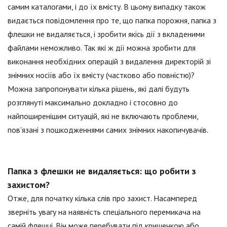
самим каталогами, і до їх вмісту. В цьому випадку також
видається повідомлення про те, що папка порожня, папка з
флешки не видаляється, і зробити якісь дії з вкладеними
файлами неможливо. Так які ж дії можна зробити для
виконання необхідних операцій з видалення директорій зі
знімних носіїв або їх вмісту (частково або повністю)?
Можна запропонувати кілька рішень, які далі будуть
розглянуті максимально докладно і стосовно до
найпоширенішим ситуацій, які не включають проблеми,
пов'язані з пошкодженнями самих знімних накопичувачів.
Папка з флешки не видаляється: що робити з
захистом?
Отже, для початку кілька слів про захист. Насамперед
зверніть увагу на наявність спеціального перемикача на
самій флешці. Він може перебувати під кришечкою або