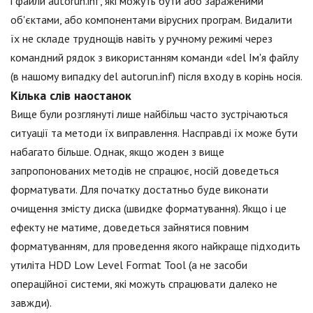
і файли autorun.inf, які можуть бути або зараженими
об'єктами, або компонентами вірусних програм. Видалити
їх не складе труднощів навіть у ручному режимі через
командний рядок з використанням команди «del Ім'я файлу
(в нашому випадку del autorun.inf) після входу в корінь носія.
Кілька слів наостанок
Вище були розглянуті лише найбільш часто зустрічаються
ситуації та методи їх виправлення. Насправді їх може бути
набагато більше. Однак, якщо жоден з вище
запропонованих методів не спрацює, носій доведеться
форматувати. Для початку достатньо буде виконати
очищення змісту диска (швидке форматування). Якщо і це
ефекту не матиме, доведеться зайнятися повним
форматуванням, для проведення якого найкраще підходить
утиліта HDD Low Level Format Tool (а не засоби
операційної системи, які можуть спрацювати далеко не
завжди).