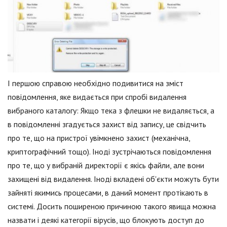
І першою справою необхідно подивитися на зміст
повідомлення, яке видається при спробі видалення
вибраного каталогу: Якщо тека з флешки не видаляється, а
в повідомленні згадується захист від запису, це свідчить
про те, що на пристрої увімкнено захист (механічна,
криптографічний тощо). Іноді зустрічаються повідомлення
про те, що у вибраній директорії є якісь файли, але вони
захищені від видалення. Іноді вкладені об'єкти можуть бути
зайняті якимись процесами, в даний момент протікають в
системі. Досить поширеною причиною такого явища можна
назвати і деякі категорії вірусів, що блокують доступ до