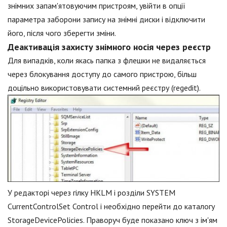
знімних запам'ятовуючим пристроям, увійти в опції
параметра заборони запису на знімні диски і відключити
його, після чого зберегти зміни.
Деактивація захисту знімного носія через реєстр
Для випадків, коли якась папка з флешки не видаляється
через блокування доступу до самого пристрою, більш
доцільно використовувати системний реєстру (regedit).
У редакторі через гілку HKLM і розділи SYSTEM
CurrentControlSet Control і необхідно перейти до каталогу
StorageDevicePolicies. Праворуч буде показано ключ з ім'ям