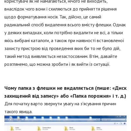
користувачі як не намагаються, нічого не виходить,
внаслідок чого вони і схиляються до прийняття рішення
щодо форматування носія. Так, дійсно, це самий
радикальний спосіб видалення всього вмісту флешки. Однак
у деяких випадках, коли потрібно видалити не всі, а тільки
якісь вибрані каталоги, а також при наявності встановленої
захисту пристрою від проведення яких би то не було дій,
такий метод виявляється незастосовним. Втім, давайте
розглянемо, що можна зробити і як вийти із ситуації.
Чому папка з флешки не видаляється (пише: «Диск
захищений від запису» або «Папка порожня» і т. д.)
Для початку варто звернути увагу на з'ясування причин
такого явища.