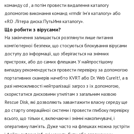
команду cd , а потім провести видалення каталогу
допомогою виконання команд «rmdir Ім'я каталогу» або
«RD .Літера диска:ПутьИмя каталогу».
Що робити з вірусами?
На закінчення залишається розглянути лише питання
комп'ютерної безпеки, що стосуються блокування вірусами
доступу до інформації, що зберігається на знімних
пристроях, або до самих флешкам. У найпростішому
випадку рекомендується провести перевірку за допомогою
портативних сканерів начебто KVRT або Dr. Web CureIt!, а в
разі неможливості нейтралізації загроз з їх допомогою,
скористатися дисковими утилітам з загальним назвою
Rescue Disk, які дозволяють завантажити власну середу ще
до старту операційної системи і провести глибоку перевірку
всього, що тільки є, включаючи і знімні накопичувачі, і
оперативну пам'ять. Дуже часто на флешках можна зустріти