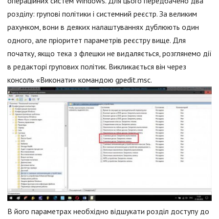
операційних систем Windows. Для цього передбачено два
розділу: групові політики і системний реєстр. За великим
рахунком, вони в деяких налаштуваннях дублюють один
одного, але пріоритет параметрів реєстру вище. Для
початку, якщо тека з флешки не видаляється, розглянемо дії
в редакторі групових політик. Викликається він через
консоль «Виконати» командою gpedit.msc.
В його параметрах необхідно відшукати розділ доступу до