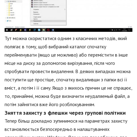
Тут можна скористатися одним з класичних методів, який
полягає в тому, щоб вибраний каталог спочатку
перейменувати (якщо це можливо) або перемістити в інше
місце на диску за допомогою вирізування, після чого
спробувати провести видалення. В деяких випадках можна
поступити ще простіше, спочатку видаливши з папки всі її
вміст, а потім і її саму. Якщо з якихось причин це не спрацює,
то, принаймні, можна буде визначити неудаляемый файл, а
потім зайнятися вже його розблокуванням.
Зняття захисту з флешки через групові політики
Тепер більш докладно зупинимося на параметрах захисту
встановлюється безпосередньо в налаштуваннях