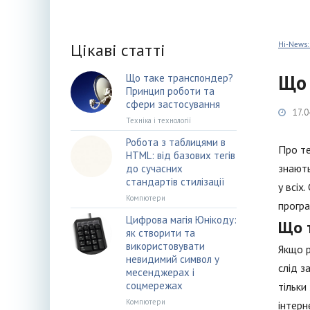
Цікаві статті
Hi-News:
Що 
Що таке транспондер?
Принцип роботи та
сфери застосування
17.0
Техніка і технології
Робота з таблицями в
Про те
HTML: від базових тегів
знають
до сучасних
стандартів стилізації
у всіх
Компютери
програ
Цифрова магія Юнікоду:
Що 
як створити та
використовувати
Якщо р
невидимий символ у
слід з
месенджерах і
соцмережах
тільки
Компютери
інтерн