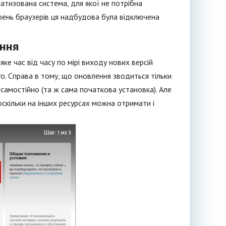
атизована система, для якої не потрібна
ирень браузерів ця надбудова була відключена
ення
е час від часу по мірі виходу нових версій
го. Справа в тому, що оновлення зводиться тільки
 самостійно (та ж сама початкова установка). Але
оскільки на інших ресурсах можна отримати і