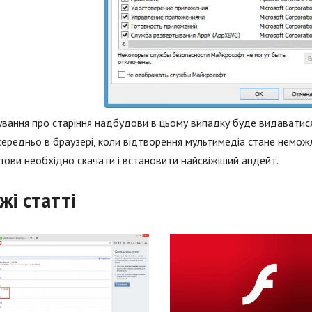
вання про старіння надбудови в цьому випадку буде видаватися н
ередньо в браузері, коли відтворення мультимедіа стане неможл
ови необхідно скачати і встановити найсвіжіший апдейт.
жі статті