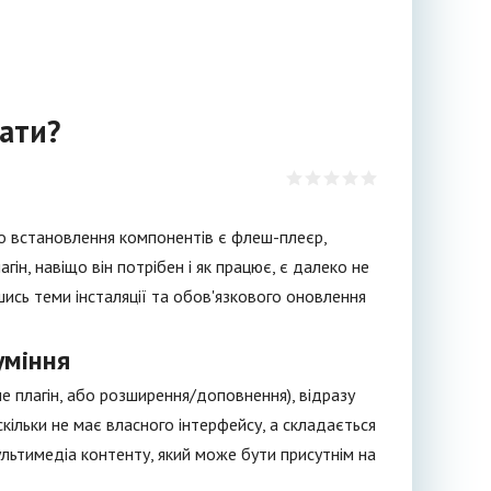
вати?
о встановлення компонентів є флеш-плеєр,
агін, навіщо він потрібен і як працює, є далеко не
шись теми інсталяції та обов'язкового оновлення
уміння
ме плагін, або розширення/доповнення), відразу
скільки не має власного інтерфейсу, а складається
мультимедіа контенту, який може бути присутнім на