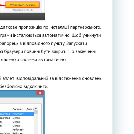
даткове пропозицію по інсталяції партнерського.
ограми інсталюються автоматично. Щоб уникнути
прапорець з відповідного пункту. Запускати
 браузери повинні бути закриті. По закінченні
видалено з системи автоматично.
й аплет, відповідальний за відстеження оновлень
 безболісно відключити.