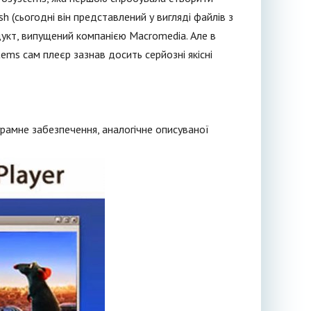
sh (сьогодні він представлений у вигляді файлів з
дукт, випущений компанією Macromedia. Але в
tems сам плеєр зазнав досить серйозні якісні
грамне забезпечення, аналогічне описуваної