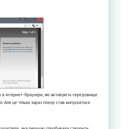
 в інтернет-браузери, які активують середовище
і. Але це тільки зараз плеєр став випускатися
icrosystems, яка першою спробувала створити