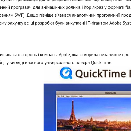
мний програвач для анімаційних роликів і ігор якраз у форматі fla
енням SWF). Дещо пізніше з'явився аналогічний програмний про
ому рахунку всі ці розробки були викуплені IT-гігантом Adobe Sys
ишилася осторонь і компанія Apple, яка створила незалежне про
ці, у вигляді власного універсального плеєра QuickTime.