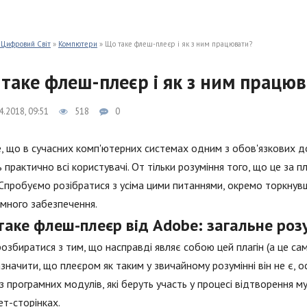
 Цифровий Світ
»
Компютери
» Що таке флеш-плеєр і як з ним працювати?
таке флеш-плеєр і як з ним працю
4.2018, 09:51
518
0
, що в сучасних комп'ютерних системах одним з обов'язкових д
 практично всі користувачі. От тільки розуміння того, що це за пл
. Спробуємо розібратися з усіма цими питаннями, окремо торкнув
много забезпечення.
таке флеш-плеєр від Adobe: загальне роз
озбиратися з тим, що насправді являє собою цей плагін (а це са
азначити, що плеєром як таким у звичайному розумінні він не є, о
 з програмних модулів, які беруть участь у процесі відтворення 
ет-сторінках.