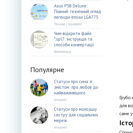
Asus P5B Deluxe:
Повний технічний огляд
легенди епохи LGA775
Техніка і технології
Чим відкрити файл
*.spl7: інструкція та
способи конвертації
Компютери
Популярне
Статуси про сина зі
змістом: про любов до
найважливішого
Грубо 
Інтернет
для ві
Статуси про молодшу
саме у
сестру для соціальних
мереж
Істо
Інтернет
Спочат