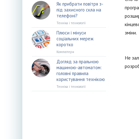
Як прибрати повітря з-
програ
під захисного скла на
телефоні?
розшир
Техніка і технології
кінцев
зміни.
Плюси і мінуси
соціальних мереж
коротко
Компютери
Не зал
Догляд за пральною
розроб
машиною-автоматом:
головні правила
користування технікою
Техніка і технології