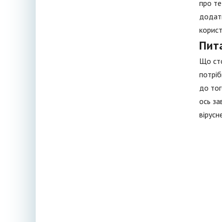
про те
додатк
корист
Пит
Що сто
потріб
до тог
ось за
вірусн