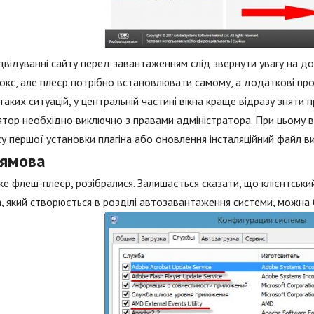
двідуванні сайту перед завантаженням слід звернути увагу на до
кс, але плеєр потрібно встановлювати самому, а додаткові пр
таких ситуацій, у центральній частині вікна краще відразу зняти 
ятор необхідно виключно з правами адміністратора. При цьому всі
у першої установки плагіна або оновлення інсталяційний файл 
лямова
е флеш-плеєр, розібралися. Залишається сказати, що клієнтськи
а, який створюється в розділі автозавантаження системи, можна