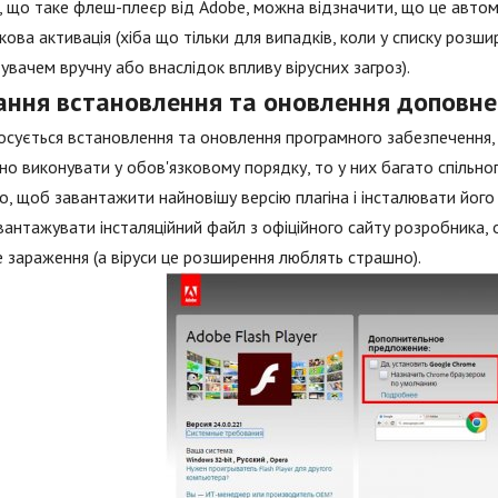
, що таке флеш-плеєр від Adobe, можна відзначити, що це автом
ова активація (хіба що тільки для випадків, коли у списку розш
увачем вручну або внаслідок впливу вірусних загроз).
ання встановлення та оновлення доповн
сується встановлення та оновлення програмного забезпечення, як
но виконувати у обов'язковому порядку, то у них багато спільно
о, щоб завантажити найновішу версію плагіна і інсталювати його
вантажувати інсталяційний файл з офіційного сайту розробника, 
е зараження (а віруси це розширення люблять страшно).