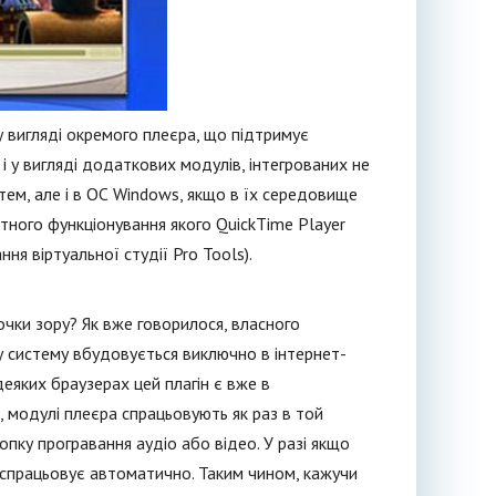
у вигляді окремого плеєра, що підтримує
 і у вигляді додаткових модулів, інтегрованих не
тем, але і в ОС Windows, якщо в їх середовище
тного функціонування якого QuickTime Player
я віртуальної студії Pro Tools).
точки зору? Як вже говорилося, власного
ну систему вбудовується виключно в інтернет-
еяких браузерах цей плагін є вже в
, модулі плеєра спрацьовують як раз в той
опку програвання аудіо або відео. У разі якщо
од спрацьовує автоматично. Таким чином, кажучи