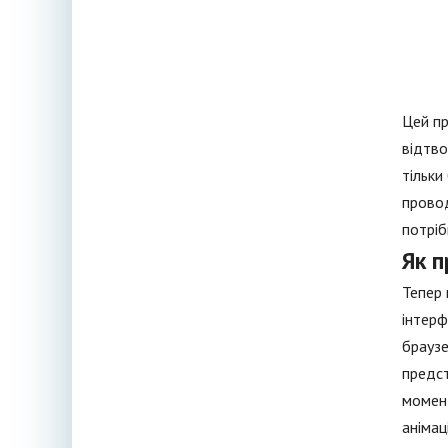
Цей пр
відтво
тільки
провод
потріб
Як п
Тепер 
інтерф
браузе
предст
момент
анімац