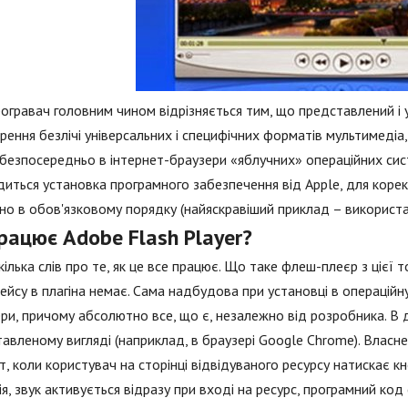
огравач головним чином відрізняється тим, що представлений і 
рення безлічі універсальних і специфічних форматів мультимедіа,
 безпосередньо в інтернет-браузери «яблучних» операційних сис
иться установка програмного забезпечення від Apple, для корек
но в обов'язковому порядку (найяскравіший приклад – використанн
рацює Adobe Flash Player?
кілька слів про те, як це все працює. Що таке флеш-плеєр з цієї 
ейсу в плагіна немає. Сама надбудова при установці в операцій
ри, причому абсолютно все, що є, незалежно від розробника. В д
авленому вигляді (наприклад, в браузері Google Chrome). Власне
, коли користувач на сторінці відвідуваного ресурсу натискає кн
ія, звук активується відразу при вході на ресурс, програмний к