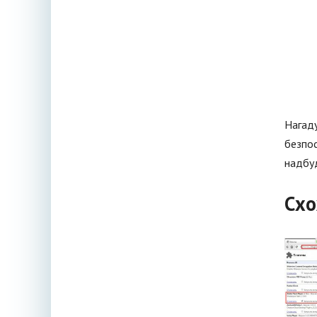
Нагаду
безпос
надбуд
Схо