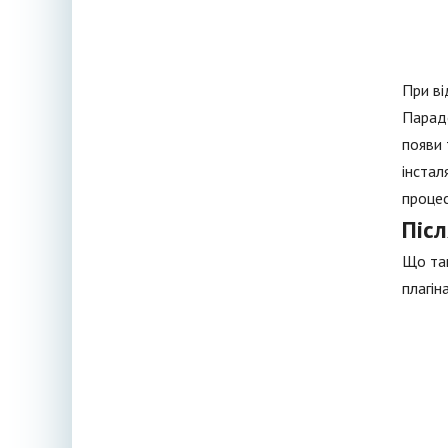
При ві
Парадо
появи 
інстал
процес
Піс
Що так
плагін