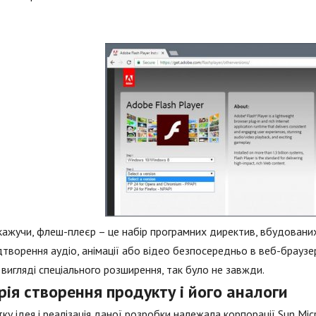
кажучи, флеш-плеєр – це набір програмних директив, вбудованих
дтворення аудіо, анімації або відео безпосередньо в веб-браузер
 вигляді спеціального розширення, так було не завжди.
рія створення продукту і його аналоги
ку ідея і реалізація даної розробки належала корпорації Sun M