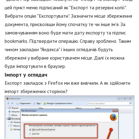
цей пункт меню підписаний як "Експорт та резервні копії".
Вибрати опцію "Експортувати". Зазначити місце збереження
документа, присвоївши йому спочатку те чи інше ім'я. За
замовчуванням воно буде мати дату експорту та підпис
bookmarks. Підтвердити операцію. Справу зроблено. Таким
чином закладки "Яндекса" і інших оглядачів будуть
збережені у вибране користувачем місце. Далі їх можна
буде імпортувати в браузер.
Імпорт у оглядач
Експорт закладок з Firefox ми вже вивчили. А як здійснити
імпорт збережених сторінок?