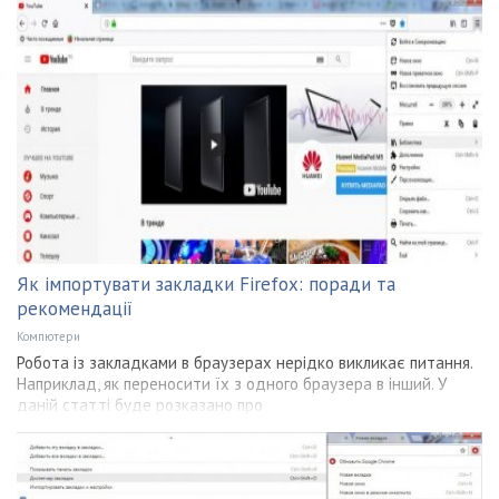
Як імпортувати закладки Firefox: поради та
рекомендації
Компютери
Робота із закладками в браузерах нерідко викликає питання.
Наприклад, як переносити їх з одного браузера в інший. У
даній статті буде розказано про