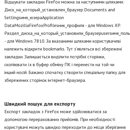
Відшукати закладки Firefox можна за наступними шляхами:
Диск_на_который_установлен_браузер:Documents and
Settingsимя_юзераApplication
DataMozillaFirefoxProfilesник_профиля - для Windows XP.
Раздел_диска_на_который_установили_браузерusersимя_польз
- для Windows 7810. За вказаними шляхами користувачеві
належить відкрити bookmarks. Тут з'являться всі збережені
закладки. Залишається виділити потрібні сторінки,
скопіювати їх в буфер обміну ПК і перенести на той чи
інший носій. Бажано спочатку створити спеціальну папку для
збережених сторінок інтернет-браузера.
Швидкий пошук для експорту
Експорт закладок з Firefox може здійснюватися за
допомогою перерахованих прийомів. При необхідності
користувачі можуть швидко переходити до місця зберігання