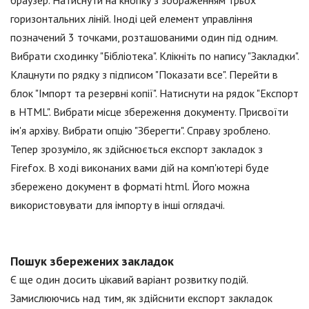
браузер. Натиснути на кнопку з зображенням трьох
горизонтальних ліній. Іноді цей елемент управління
позначений 3 точками, розташованими один під одним.
Вибрати сходинку "Бібліотека". Клікніть по напису "Закладки".
Клацнути по рядку з підписом "Показати все". Перейти в
блок "Імпорт та резервні копії". Натиснути на рядок "Експорт
в HTML". Вибрати місце збереження документу. Присвоїти
ім'я архіву. Вибрати опцію "Зберегти". Справу зроблено.
Тепер зрозуміло, як здійснюється експорт закладок з
Firefox. В ході виконаних вами дій на комп'ютері буде
збережено документ в форматі html. Його можна
використовувати для імпорту в інші оглядачі.
Пошук збережених закладок
Є ще один досить цікавий варіант розвитку подій.
Замислюючись над тим, як здійснити експорт закладок