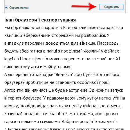
Інші браузери і експортування
Експорт закладок і паролів з Firefox здійснюється за кілька
хвилин. З збереженими сторінками ми розібралися. У
випадку з паролями доводиться діяти інакше. Пассворды
будуть зберігатися в папці з профілем "Мозілли" у файлах
key4.db і logins.json. Їх можна перенести на знімний носій і
використовувати в майбутньому.
А як перенести закладки "Яндекса" або будь-якого іншого
браузера? Зробити це не становить особливої праці.
Алгоритм дій найчастіше буде наступним: Здійснити запуск
інтернет-браузера. У правому верхньому кутку натиснути на
кнопку, що відповідає за відкриття функціонального меню.
Зазвичай вона позначена або 3-ма точками, або трьома
горизонтальними смужками. Вибрати розділ "Закладки" -
"Диспетчер закладок". Клікнути по "Імпорт та експорт" іноді