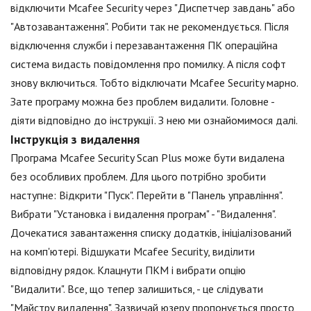
відключити Mcafee Security через "Диспетчер завдань" або
"Автозавантаження". Робити так не рекомендується. Після
відключення служби і перезавантаження ПК операційна
система видасть повідомлення про помилку. А після софт
знову включиться. Тобто відключати Mcafee Security марно.
Зате програму можна без проблем видалити. Головне -
діяти відповідно до інструкції. З нею ми ознайомимося далі.
Інструкція з видалення
Програма Mcafee Security Scan Plus може бути видалена
без особливих проблем. Для цього потрібно зробити
наступне: Відкрити "Пуск". Перейти в "Панель управління".
Вибрати "Установка і видалення програм" - "Видалення".
Дочекатися завантаження списку додатків, ініціалізований
на комп'ютері. Відшукати Mcafee Security, виділити
відповідну рядок. Клацнути ПКМ і вибрати опцію
"Видалити". Все, що тепер залишиться, - це слідувати
"Майстру видалення". Зазвичай юзеру пропонується просто