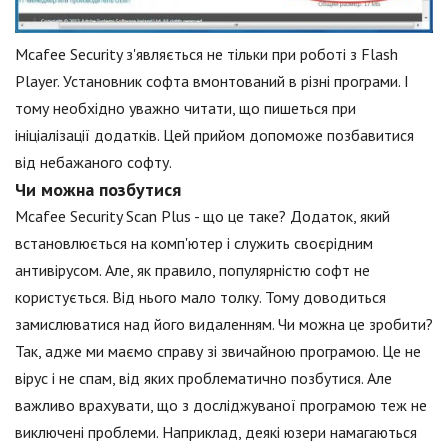
Mcafee Security з'являється не тільки при роботі з Flash
Player. Установник софта вмонтований в різні програми. І
тому необхідно уважно читати, що пишеться при
ініціалізації додатків. Цей прийом допоможе позбавитися
від небажаного софту.
Чи можна позбутися
Mcafee Security Scan Plus - що це таке? Додаток, який
встановлюється на комп'ютер і служить своєрідним
антивірусом. Але, як правило, популярністю софт не
користується. Від нього мало толку. Тому доводиться
замислюватися над його видаленням. Чи можна це зробити?
Так, адже ми маємо справу зі звичайною програмою. Це не
вірус і не спам, від яких проблематично позбутися. Але
важливо врахувати, що з досліджуваної програмою теж не
виключені проблеми. Наприклад, деякі юзери намагаються