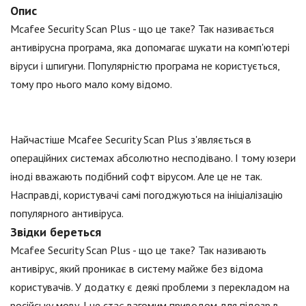
Опис
Mcafee Security Scan Plus - що це таке? Так називається
антивірусна програма, яка допомагає шукати на комп'ютері
віруси і шпигуни. Популярністю програма не користується,
тому про нього мало кому відомо.
Найчастіше Mcafee Security Scan Plus з'являється в
операційних системах абсолютно несподівано. І тому юзери
іноді вважають подібний софт вірусом. Але це не так.
Насправді, користувачі самі погоджуються на ініціалізацію
популярного антивіруса.
Звідки береться
Mcafee Security Scan Plus - що це таке? Так називають
антивірус, який проникає в систему майже без відома
користувачів. У додатку є деякі проблеми з перекладом на
російську мову. І це стає вагомим приводом для підозр в