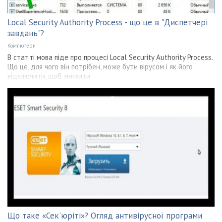
Local Security Authority Process - що це в "Диспетчері
завдань"?
Компютери
В статті мова піде про процесі Local Security Authority Process.
Що це, для чого він потрібен, може бути вірусом і як його
відключити, щоб знизити
Що таке «Сек'юріті»? Огляд антивірусної програми